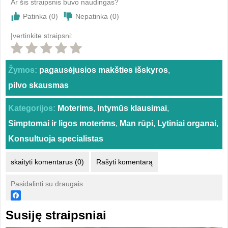
Ar šis straipsnis buvo naudingas?
Patinka (
0
)
Nepatinka (
0
)
Įvertinkite straipsni:
Žymos:
pagausėjusios makšties išskyros
,
pilvo skausmas
Kategorijos:
Moterims
,
Intymūs klausimai
,
Simptomai ir ligos moterims
,
Man rūpi
,
Lytiniai organai
,
Konsultuoja specialistas
skaityti komentarus (0)
Rašyti komentarą
Pasidalinti su draugais
Susiję straipsniai