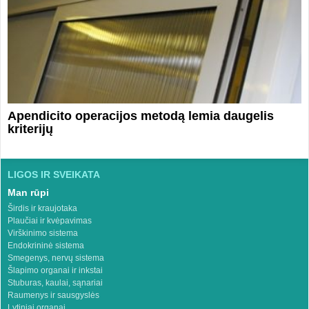
Apendicito operacijos metodą lemia daugelis
kriterijų
LIGOS IR SVEIKATA
Man rūpi
Širdis ir kraujotaka
Plaučiai ir kvėpavimas
Virškinimo sistema
Endokrininė sistema
Smegenys, nervų sistema
Šlapimo organai ir inkstai
Stuburas, kaulai, sąnariai
Raumenys ir sausgyslės
Lytiniai organai