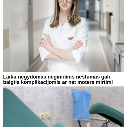
Laiku negydomas negimdinis nėštumas gali
baigtis komplikacijomis ar net moters mirtimi