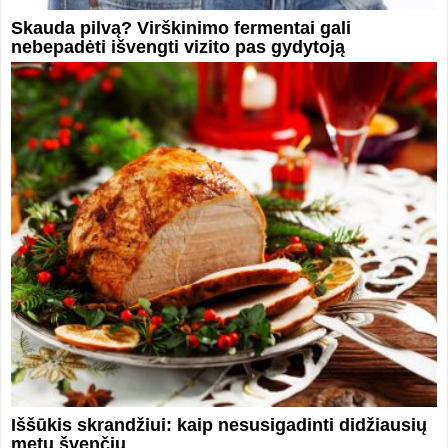
Skauda pilvą? Virškinimo fermentai gali
nebepadėti išvengti vizito pas gydytoją
Iššūkis skrandžiui: kaip nesusigadinti didžiausių
metų švenčių