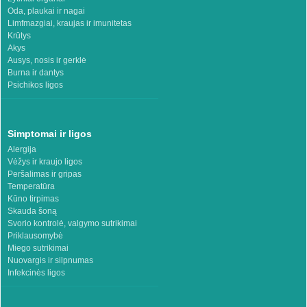
Oda, plaukai ir nagai
Limfmazgiai, kraujas ir imunitetas
Krūtys
Akys
Ausys, nosis ir gerklė
Burna ir dantys
Psichikos ligos
Simptomai ir ligos
Alergija
Vėžys ir kraujo ligos
Peršalimas ir gripas
Temperatūra
Kūno tirpimas
Skauda šoną
Svorio kontrolė, valgymo sutrikimai
Priklausomybė
Miego sutrikimai
Nuovargis ir silpnumas
Infekcinės ligos