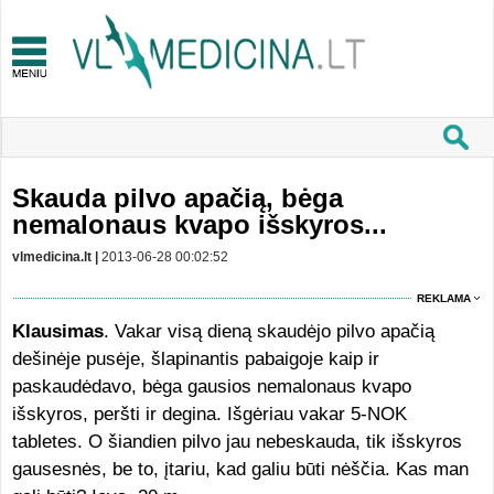
Skauda pilvo apačią, bėga
nemalonaus kvapo išskyros...
vlmedicina.lt |
2013-06-28 00:02:52
REKLAMA
Klausimas
. Vakar visą dieną skaudėjo pilvo apačią
dešinėje pusėje, šlapinantis pabaigoje kaip ir
paskaudėdavo, bėga gausios nemalonaus kvapo
išskyros, peršti ir degina. Išgėriau vakar 5-NOK
tabletes. O šiandien pilvo jau nebeskauda, tik išskyros
gausesnės, be to, įtariu, kad galiu būti nėščia. Kas man