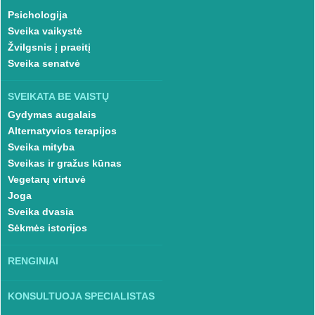
Psichologija
Sveika vaikystė
Žvilgsnis į praeitį
Sveika senatvė
SVEIKATA BE VAISTŲ
Gydymas augalais
Alternatyvios terapijos
Sveika mityba
Sveikas ir gražus kūnas
Vegetarų virtuvė
Joga
Sveika dvasia
Sėkmės istorijos
RENGINIAI
KONSULTUOJA SPECIALISTAS