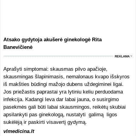
Atsako gydytoja akušerė ginekologė Rita
Banevičienė
REKLAMA
Aprašyti simptomai: skausmas pilvo apačioje,
skausmingas šlapinimasis, nemalonaus kvapo išskyros
iš makšties būdingi mažojo dubens uždegiminei ligai.
Jos priežastis paprastai yra lytiniu keliu perduodama
infekcija. Kadangi Ieva dar labai jauna, o susirgimo
pasekmės gali būti labai skausmingos, reikėtų skubiai
apsilankyti pas ginekologą, nustatyti galimą ligos
sukėlėją ir paskirti visavertį gydymą.
vlmedicina.lt