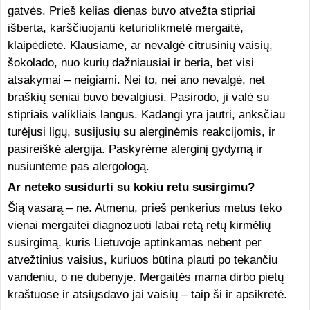
gatvės. Prieš kelias dienas buvo atvežta stipriai
išberta, karščiuojanti keturiolikmetė mergaitė,
klaipėdietė. Klausiame, ar nevalgė citrusinių vaisių,
šokolado, nuo kurių dažniausiai ir beria, bet visi
atsakymai – neigiami. Nei to, nei ano nevalgė, net
braškių seniai buvo bevalgiusi. Pasirodo, ji valė su
stipriais valikliais langus. Kadangi yra jautri, anksčiau
turėjusi ligų, susijusių su alerginėmis reakcijomis, ir
pasireiškė alergija. Paskyrėme alerginį gydymą ir
nusiuntėme pas alergologą.
Ar neteko susidurti su kokiu retu susirgimu?
Šią vasarą – ne. Atmenu, prieš penkerius metus teko
vienai mergaitei diagnozuoti labai retą retų kirmėlių
susirgimą, kuris Lietuvoje aptinkamas nebent per
atvežtinius vaisius, kuriuos būtina plauti po tekančiu
vandeniu, o ne dubenyje. Mergaitės mama dirbo pietų
kraštuose ir atsiųsdavo jai vaisių – taip ši ir apsikrėtė.