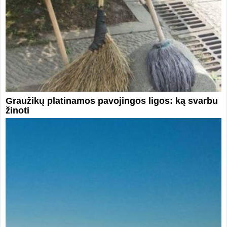
Graužikų platinamos pavojingos ligos: ką svarbu
žinoti