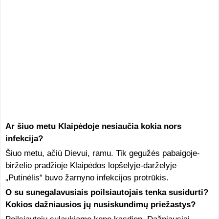
Ar šiuo metu Klaipėdoje nesiaučia kokia nors
infekcija?
Šiuo metu, ačiū Dievui, ramu. Tik gegužės pabaigoje-
birželio pradžioje Klaipėdos lopšelyje-darželyje
„Putinėlis“ buvo žarnyno infekcijos protrūkis.
O su sunegalavusiais poilsiautojais tenka susidurti?
Kokios dažniausios jų nusiskundimų priežastys?