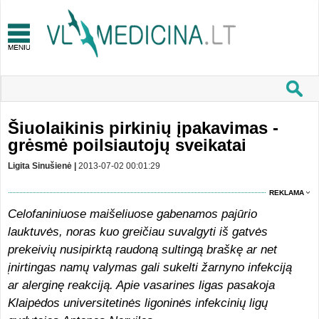
Šiuolaikinis pirkinių įpakavimas -
grėsmė poilsiautojų sveikatai
Ligita Sinušienė |
2013-07-02 00:01:29
REKLAMA
Celofaniniuose maišeliuose gabenamos pajūrio
lauktuvės, noras kuo greičiau suvalgyti iš gatvės
prekeivių nusipirktą raudoną sultingą braškę ar net
įnirtingas namų valymas gali sukelti žarnyno infekciją
ar alerginę reakciją. Apie vasarines ligas pasakoja
Klaipėdos universitetinės ligoninės infekcinių ligų