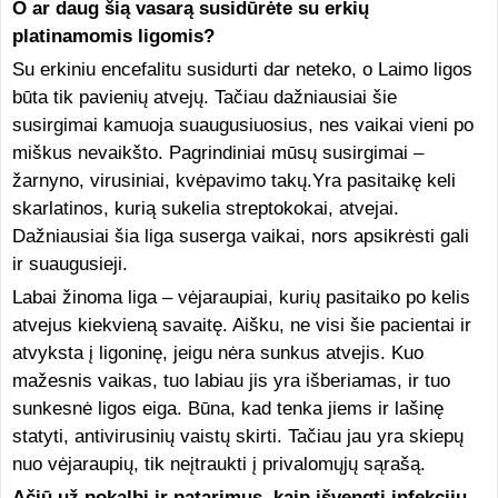
O ar daug šią vasarą susidūrėte su erkių
platinamomis ligomis?
Su erkiniu encefalitu susidurti dar neteko, o Laimo ligos
būta tik pavienių atvejų. Tačiau dažniausiai šie
susirgimai kamuoja suaugusiuosius, nes vaikai vieni po
miškus nevaikšto. Pagrindiniai mūsų susirgimai –
žarnyno, virusiniai, kvėpavimo takų.Yra pasitaikę keli
skarlatinos, kurią sukelia streptokokai, atvejai.
Dažniausiai šia liga suserga vaikai, nors apsikrėsti gali
ir suaugusieji.
Labai žinoma liga – vėjaraupiai, kurių pasitaiko po kelis
atvejus kiekvieną savaitę. Aišku, ne visi šie pacientai ir
atvyksta į ligoninę, jeigu nėra sunkus atvejis. Kuo
mažesnis vaikas, tuo labiau jis yra išberiamas, ir tuo
sunkesnė ligos eiga. Būna, kad tenka jiems ir lašinę
statyti, antivirusinių vaistų skirti. Tačiau jau yra skiepų
nuo vėjaraupių, tik neįtraukti į privalomųjų sąrašą.
Ačiū už pokalbį ir patarimus, kaip išvengti infekcijų
.