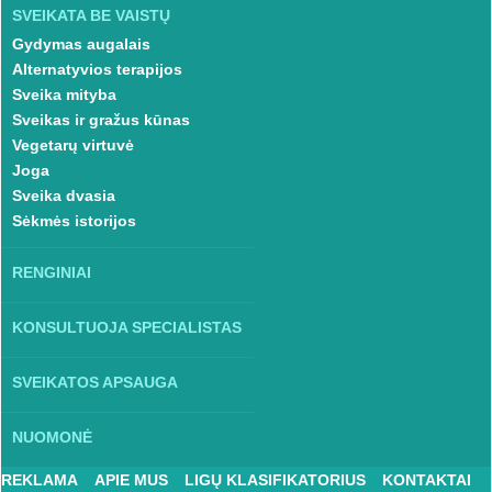
SVEIKATA BE VAISTŲ
Gydymas augalais
Alternatyvios terapijos
Sveika mityba
Sveikas ir gražus kūnas
Vegetarų virtuvė
Joga
Sveika dvasia
Sėkmės istorijos
RENGINIAI
KONSULTUOJA SPECIALISTAS
SVEIKATOS APSAUGA
NUOMONĖ
REKLAMA
APIE MUS
LIGŲ KLASIFIKATORIUS
KONTAKTAI