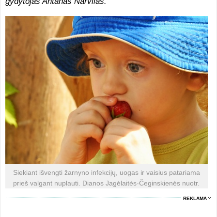
gydytojas Antanas Narvilas.
Siekiant išvengti žarnyno infekcijų, uogas ir vaisius patariama
prieš valgant nuplauti. Dianos Jagėlaitės-Čeginskienės nuotr.
REKLAMA