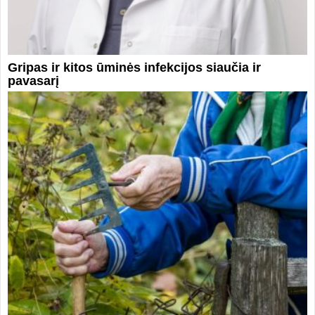
Gripas ir kitos ūminės infekcijos siaučia ir
pavasarį