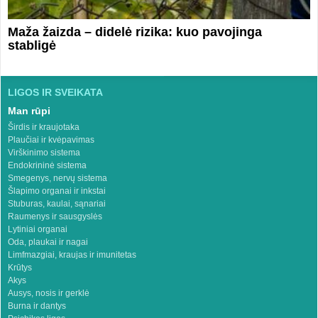
Maža žaizda – didelė rizika: kuo pavojinga
stabligė
LIGOS IR SVEIKATA
Man rūpi
Širdis ir kraujotaka
Plaučiai ir kvėpavimas
Virškinimo sistema
Endokrininė sistema
Smegenys, nervų sistema
Šlapimo organai ir inkstai
Stuburas, kaulai, sąnariai
Raumenys ir sausgyslės
Lytiniai organai
Oda, plaukai ir nagai
Limfmazgiai, kraujas ir imunitetas
Krūtys
Akys
Ausys, nosis ir gerklė
Burna ir dantys