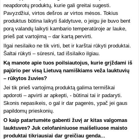
neapdorotų produktų, kurie gali greitai sugesti.
Pavyzdžiui, virtos dešros ar virtos mėsos. Tokius
produktus būtina laikyti šaldytuve, o jeigu jie buvo bent
porą valandų laikyti kambario temperatūroje ar lauke,
prieš pat vartojimą – dar kartą pervirti.
Ilgai nesilaiko ne tik virti, bet ir karštai rūkyti produktai.
Šaltai rūkyti – sūresni, tad išsilaiko ilgiau.
Ką manote apie tuos poilsiautojus, kurie grįždami iš
pajūrio per visą Lietuvą namiškiams veža lauktuvių
– rūkytos žuvies?
Jei tik prieš vartojimą produktą galima termiškai
apdoroti – apvirti ar apkepti, - būtinai tai ir padaryti.
Skonis nepasikeis, o gal ir dar pagerės, ypač jei gaus
papildomų prieskonių.
O kaip patartumėte gabenti žuvį ar kitas valgomas
lauktuves? Juk celofaniniuose maišeliuose maisto
produktai tikriausiai dar greičiau genda...