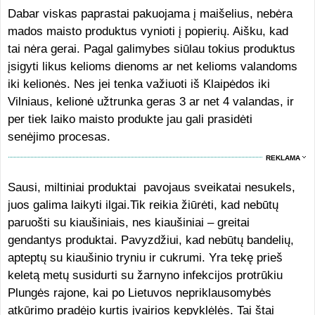
Dabar viskas paprastai pakuojama į maišelius, nebėra
mados maisto produktus vynioti į popierių. Aišku, kad
tai nėra gerai. Pagal galimybes siūlau tokius produktus
įsigyti likus kelioms dienoms ar net kelioms valandoms
iki kelionės. Nes jei tenka važiuoti iš Klaipėdos iki
Vilniaus, kelionė užtrunka geras 3 ar net 4 valandas, ir
per tiek laiko maisto produkte jau gali prasidėti
senėjimo procesas.
REKLAMA
Sausi, miltiniai produktai pavojaus sveikatai nesukels,
juos galima laikyti ilgai.Tik reikia žiūrėti, kad nebūtų
paruošti su kiaušiniais, nes kiaušiniai – greitai
gendantys produktai. Pavyzdžiui, kad nebūtų bandelių,
apteptų su kiaušinio tryniu ir cukrumi. Yra tekę prieš
keletą metų susidurti su žarnyno infekcijos protrūkiu
Plungės rajone, kai po Lietuvos nepriklausomybės
atkūrimo pradėjo kurtis įvairios kepyklėlės.
Tai štai