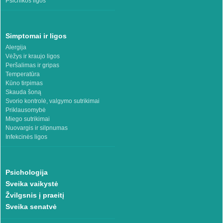
Psichikos ligos
Simptomai ir ligos
Alergija
Vėžys ir kraujo ligos
Peršalimas ir gripas
Temperatūra
Kūno tirpimas
Skauda šoną
Svorio kontrolė, valgymo sutrikimai
Priklausomybė
Miego sutrikimai
Nuovargis ir silpnumas
Infekcinės ligos
Psichologija
Sveika vaikystė
Žvilgsnis į praeitį
Sveika senatvė