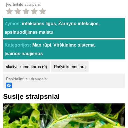
Įvertinkite straipsni:
Žymos:
infekcinės ligos
,
Žarnyno infekcijos
,
apsinuodijimas maistu
Kategorijos:
Man rūpi
,
Virškinimo sistema
,
Įvairios naujienos
skaityti komentarus (0)
Rašyti komentarą
Pasidalinti su draugais
Susiję straipsniai