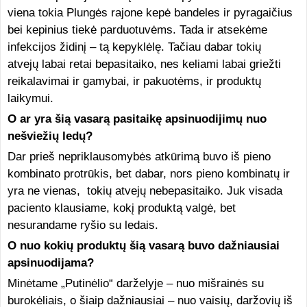
viena tokia Plungės rajone kepė bandeles ir pyragaičius
bei kepinius tiekė parduotuvėms. Tada ir atsekėme
infekcijos židinį – tą kepyklėlę. Tačiau dabar tokių
atvejų labai retai bepasitaiko, nes keliami labai griežti
reikalavimai ir gamybai, ir pakuotėms, ir produktų
laikymui.
O ar yra šią vasarą pasitaikę apsinuodijimų nuo
nešviežių ledų?
Dar prieš nepriklausomybės atkūrimą buvo iš pieno
kombinato protrūkis, bet dabar, nors pieno kombinatų ir
yra ne vienas, tokių atvejų nebepasitaiko. Juk visada
paciento klausiame, kokį produktą valgė, bet
nesurandame ryšio su ledais.
O nuo kokių produktų šią vasarą buvo dažniausiai
apsinuodijama?
Minėtame „Putinėlio“ darželyje – nuo mišrainės su
burokėliais, o šiaip dažniausiai – nuo vaisių, daržovių iš