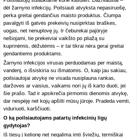
Poilsiautojų sulaukiame kone kasdien. Dažniausiai –
dėl žarnyno infekcijų. Poilsiauti atvyksta nepasiruošę,
perka greitai gendančius maisto produktus. Čiumpa
pavalgyti iš gatvės prekeivių nusipirktas braškes,
uogas, net nenuplovę jų. Ir čeburekai pajūryje
nešiojami, tie prekeiviai vaikšto po pliažą su
kuprinėmis, dėžutėmis – ir tai tikrai nėra gerai greitai
gendantiems produktams.
Žarnyno infekcijos virusas perduodamas per maistą,
vandenį, o išsiskiria su išmatomis. O, kaip jau sakiau,
poilsiautojai atvykę ne visada nusiplauna rankas,
daržoves ar vaisius, vaikams nori jų iš karto duoti, jei
šie prašo. Tad ir apsikrečia pirmomis dienomis atvykę,
dar nespėję net kojų apšilti mūsų jūroje. Pradeda vemti,
viduriuoti, karščiuoti.
O ką poilsiautojams patartų infekcinių ligų
gydytojas?
Iš tiesų į kelionę net negalima imti šviežių, termiškai