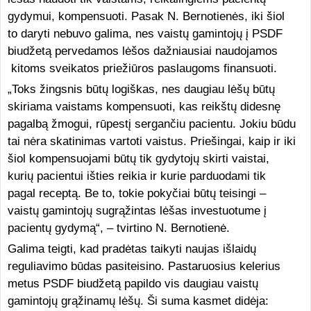
gydymui, kompensuoti. Pasak N. Bernotienės, iki šiol
to daryti nebuvo galima, nes vaistų gamintojų į PSDF
biudžetą pervedamos lėšos dažniausiai naudojamos
kitoms sveikatos priežiūros paslaugoms finansuoti.
„Toks žingsnis būtų logiškas, nes daugiau lėšų būtų
skiriama vaistams kompensuoti, kas reikštų didesnę
pagalbą žmogui, rūpestį sergančiu pacientu. Jokiu būdu
tai nėra skatinimas vartoti vaistus. Priešingai, kaip ir iki
šiol kompensuojami būtų tik gydytojų skirti vaistai,
kurių pacientui išties reikia ir kurie parduodami tik
pagal receptą. Be to, tokie pokyčiai būtų teisingi –
vaistų gamintojų sugrąžintas lėšas investuotume į
pacientų gydymą“, – tvirtino N. Bernotienė.
Galima teigti, kad pradėtas taikyti naujas išlaidų
reguliavimo būdas pasiteisino. Pastaruosius kelerius
metus PSDF biudžetą papildo vis daugiau vaistų
gamintojų grąžinamų lėšų. Ši suma kasmet didėja: