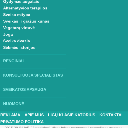
Gydymas augalais
Alternatyvios terapijos
Sveika mityba
Sveikas ir gražus kūnas
Vegetarų virtuvė
Joga
Sveika dvasia
Sėkmės istorijos
RENGINIAI
KONSULTUOJA SPECIALISTAS
SVEIKATOS APSAUGA
NUOMONĖ
REKLAMA
APIE MUS
LIGŲ KLASIFIKATORIUS
KONTAKTAI
PRIVATUMO POLITIKA