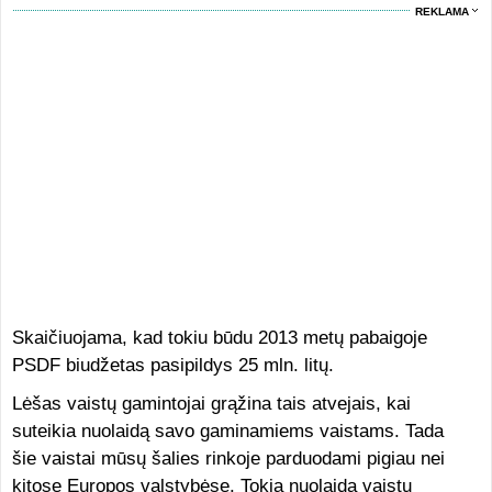
REKLAMA
Skaičiuojama, kad tokiu būdu 2013 metų pabaigoje
PSDF biudžetas pasipildys 25 mln. litų.
Lėšas vaistų gamintojai grąžina tais atvejais, kai
suteikia nuolaidą savo gaminamiems vaistams. Tada
šie vaistai mūsų šalies rinkoje parduodami pigiau nei
kitose Europos valstybėse. Tokią nuolaidą vaistų