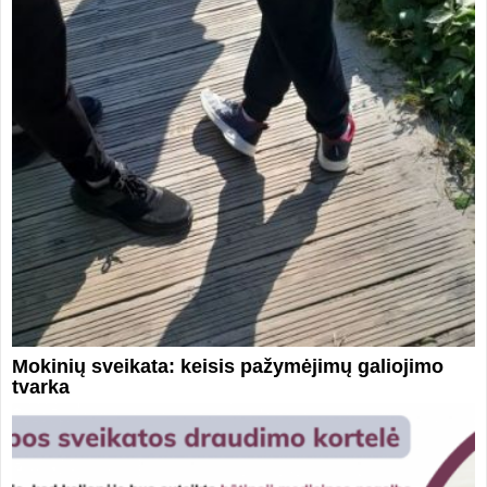
Mokinių sveikata: keisis pažymėjimų galiojimo
tvarka