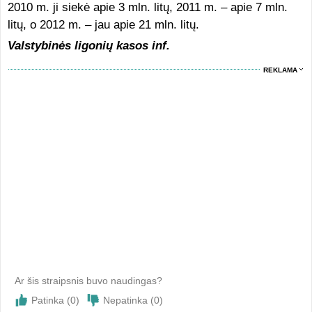
2010 m. ji siekė apie 3 mln. litų, 2011 m. – apie 7 mln.
litų, o 2012 m. – jau apie 21 mln. litų.
Valstybinės ligonių kasos inf.
REKLAMA
Ar šis straipsnis buvo naudingas?
Patinka (
0
)
Nepatinka (
0
)