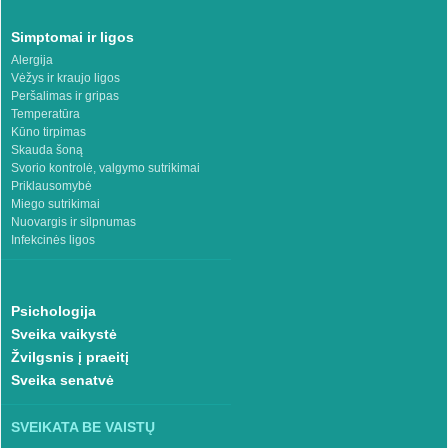
Simptomai ir ligos
Alergija
Vėžys ir kraujo ligos
Peršalimas ir gripas
Temperatūra
Kūno tirpimas
Skauda šoną
Svorio kontrolė, valgymo sutrikimai
Priklausomybė
Miego sutrikimai
Nuovargis ir silpnumas
Infekcinės ligos
Psichologija
Sveika vaikystė
Žvilgsnis į praeitį
Sveika senatvė
SVEIKATA BE VAISTŲ