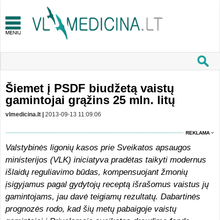
Šiemet į PSDF biudžetą vaistų
gamintojai grąžins 25 mln. litų
vlmedicina.lt |
2013-09-13 11:09:06
REKLAMA
Valstybinės ligonių kasos prie Sveikatos apsaugos
ministerijos (VLK) iniciatyva pradėtas taikyti modernus
išlaidų reguliavimo būdas, kompensuojant žmonių
įsigyjamus pagal gydytojų receptą išrašomus vaistus jų
gamintojams, jau davė teigiamų rezultatų. Dabartinės
prognozės rodo, kad šių metų pabaigoje vaistų