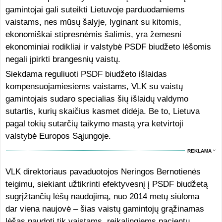
gamintojai gali suteikti Lietuvoje parduodamiems
vaistams, nes mūsų šalyje, lyginant su kitomis,
ekonomiškai stipresnėmis šalimis, yra žemesni
ekonominiai rodikliai ir valstybė PSDF biudžeto lėšomis
negali įpirkti brangesnių vaistų.
Siekdama reguliuoti PSDF biudžeto išlaidas
kompensuojamiesiems vaistams, VLK su vaistų
gamintojais sudaro specialias šių išlaidų valdymo
sutartis, kurių skaičius kasmet didėja. Be to, Lietuva
pagal tokių sutarčių taikymo mastą yra ketvirtoji
valstybė Europos Sąjungoje.
REKLAMA
VLK direktoriaus pavaduotojos Neringos Bernotienės
teigimu, siekiant užtikrinti efektyvesnį į PSDF biudžetą
sugrįžtančių lėšų naudojimą, nuo 2014 metų siūloma
dar viena naujovė – šias vaistų gamintojų grąžinamas
lėšas naudoti tik vaistams, reikalingiems pacientų