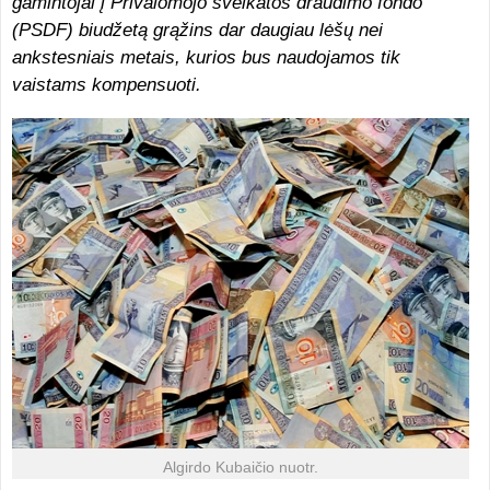
gamintojai į Privalomojo sveikatos draudimo fondo
(PSDF) biudžetą grąžins dar daugiau lėšų nei
ankstesniais metais, kurios bus naudojamos tik
vaistams kompensuoti.
Algirdo Kubaičio nuotr.