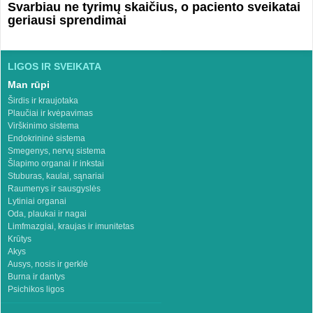
Svarbiau ne tyrimų skaičius, o paciento sveikatai
geriausi sprendimai
LIGOS IR SVEIKATA
Man rūpi
Širdis ir kraujotaka
Plaučiai ir kvėpavimas
Virškinimo sistema
Endokrininė sistema
Smegenys, nervų sistema
Šlapimo organai ir inkstai
Stuburas, kaulai, sąnariai
Raumenys ir sausgyslės
Lytiniai organai
Oda, plaukai ir nagai
Limfmazgiai, kraujas ir imunitetas
Krūtys
Akys
Ausys, nosis ir gerklė
Burna ir dantys
Psichikos ligos