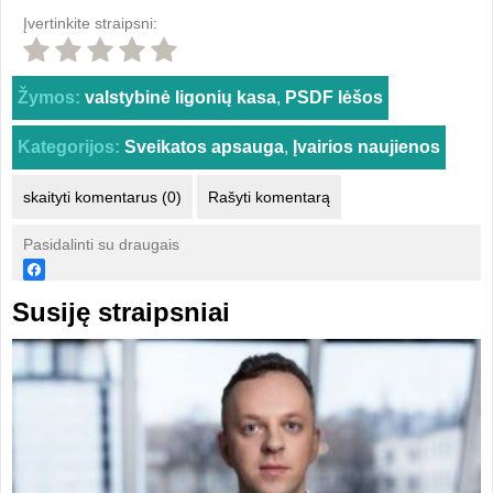
Įvertinkite straipsni:
Žymos:
valstybinė ligonių kasa
,
PSDF lėšos
Kategorijos:
Sveikatos apsauga
,
Įvairios naujienos
skaityti komentarus (0)
Rašyti komentarą
Pasidalinti su draugais
Susiję straipsniai