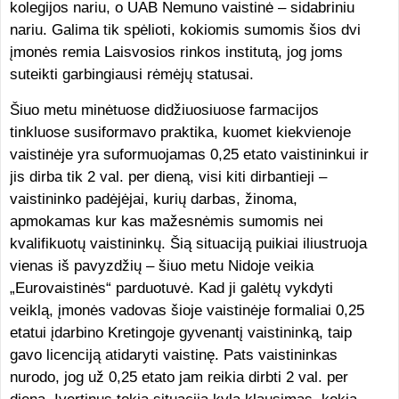
kolegijos nariu, o UAB Nemuno vaistinė – sidabriniu
nariu. Galima tik spėlioti, kokiomis sumomis šios dvi
įmonės remia Laisvosios rinkos institutą, jog joms
suteikti garbingiausi rėmėjų statusai.
Šiuo metu minėtuose didžiuosiuose farmacijos
tinkluose susiformavo praktika, kuomet kiekvienoje
vaistinėje yra suformuojamas 0,25 etato vaistininkui ir
jis dirba tik 2 val. per dieną, visi kiti dirbantieji –
vaistininko padėjėjai, kurių darbas, žinoma,
apmokamas kur kas mažesnėmis sumomis nei
kvalifikuotų vaistininkų. Šią situaciją puikiai iliustruoja
vienas iš pavyzdžių – šiuo metu Nidoje veikia
„Eurovaistinės“ parduotuvė. Kad ji galėtų vykdyti
veiklą, įmonės vadovas šioje vaistinėje formaliai 0,25
etatui įdarbino Kretingoje gyvenantį vaistininką, taip
gavo licenciją atidaryti vaistinę. Pats vaistininkas
nurodo, jog už 0,25 etato jam reikia dirbti 2 val. per