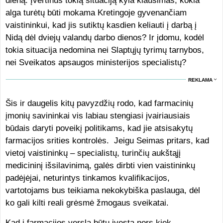
dieną. Įvertinus tokią situaciją kyla klausimas, kokia
alga turėtų būti mokama Kretingoje gyvenančiam
vaistininkui, kad jis sutiktų kasdien keliauti į darbą į
Nidą dėl dviejų valandų darbo dienos? Ir įdomu, kodėl
tokia situacija nedomina nei Slaptųjų tyrimų tarnybos,
nei Sveikatos apsaugos ministerijos specialistų?
REKLAMA
Šis ir daugelis kitų pavyzdžių rodo, kad farmacinių
įmonių savininkai vis labiau stengiasi įvairiausiais
būdais daryti poveikį politikams, kad jie atsisakytų
farmacijos srities kontrolės. Jeigu Seimas pritars, kad
vietoj vaistininkų – specialistų, turinčių aukštąjį
medicininį išsilavinimą, galės dirbti vien vaistininkų
padėjėjai, neturintys tinkamos kvalifikacijos,
vartotojams bus teikiama nekokybiška paslauga, dėl
ko gali kilti reali grėsmė žmogaus sveikatai.
Kad į farmacijos verslą būtų įvesta nors kiek