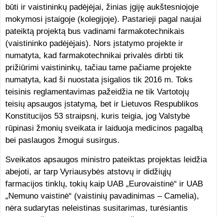
būti ir vaistininkų padėjėjai, žinias įgiję aukštesniojoje
mokymosi įstaigoje (kolegijoje). Pastarieji pagal naujai
pateiktą projektą bus vadinami farmakotechnikais
(vaistininko padėjėjais). Nors įstatymo projekte ir
numatyta, kad farmakotechnikai privalės dirbti tik
prižiūrimi vaistininkų, tačiau tame pačiame projekte
numatyta, kad ši nuostata įsigalios tik 2016 m. Toks
teisinis reglamentavimas pažeidžia ne tik Vartotojų
teisių apsaugos įstatymą, bet ir Lietuvos Respublikos
Konstitucijos 53 straipsnį, kuris teigia, jog Valstybė
rūpinasi žmonių sveikata ir laiduoja medicinos pagalbą
bei paslaugos žmogui susirgus.
Sveikatos apsaugos ministro pateiktas projektas leidžia
abejoti, ar tarp Vyriausybės atstovų ir didžiųjų
farmacijos tinklų, tokių kaip UAB „Eurovaistinė“ ir UAB
„Nemuno vaistinė“ (vaistinių pavadinimas – Camelia),
nėra sudarytas neleistinas susitarimas, turėsiantis