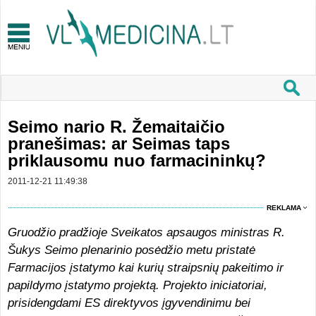
Seimo nario R. Žemaitaičio
pranešimas: ar Seimas taps
priklausomu nuo farmacininkų?
2011-12-21 11:49:38
REKLAMA
Gruodžio pradžioje Sveikatos apsaugos ministras R.
Šukys Seimo plenarinio posėdžio metu pristatė
Farmacijos įstatymo kai kurių straipsnių pakeitimo ir
papildymo įstatymo projektą. Projekto iniciatoriai,
prisidengdami ES direktyvos įgyvendinimu bei