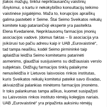
įtakos mažųjų, tinklui nepriklausančių vaistinių
išnykimui, o kartu ir nekokybiško konsultacijų teikimo
vaistinėse įsigalėjimo. Maža to, korupcijos apraiškų
galima pastebėti ir Seime. Štai Seimo Sveikatos reikalų
komitete kaip patariančioji ekspertė yra pasitelkta
Elena Kvedarienė, Nepriklausomų farmacijos įmonių
asociacijos vadovė. Įdomus faktas – ši asociacija yra
įsikūrusi tuo pačiu adresu kaip ir UAB „Eurovaistinė“,
tad tampa neaišku, kodėl Seimo pirmininkė taip
aplaidžiai leidžia Seimo komitetams patarinėti
asmenims, glaudžiai susijusiems su didžiausiais verslo
subjektais. Didžiųjų farmacijos tinklų palaikyme
nenusileidžia ir Lietuvos laisvosios rinkos institutas,
kuris Sveikatos reikalų komitetui pateikė savo išvadas,
akivaizdžiai palankias minėtoms farmacijos įmonėms.
Ir toks palankumas tampa aiškus, kuomet susipažįsti
su Laisvosios rinkos instituto rėmėjų kolegijos nariais.
UAB „Eurovaistinė“ yra pripažinta auksiniu rėmėjų