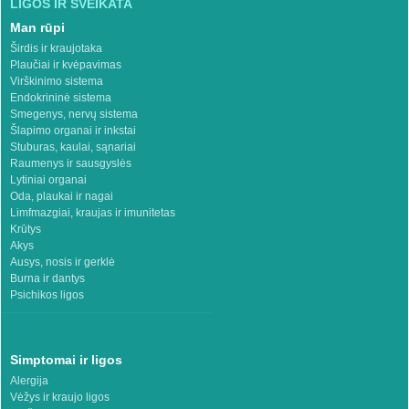
LIGOS IR SVEIKATA
Man rūpi
Širdis ir kraujotaka
Plaučiai ir kvėpavimas
Virškinimo sistema
Endokrininė sistema
Smegenys, nervų sistema
Šlapimo organai ir inkstai
Stuburas, kaulai, sąnariai
Raumenys ir sausgyslės
Lytiniai organai
Oda, plaukai ir nagai
Limfmazgiai, kraujas ir imunitetas
Krūtys
Akys
Ausys, nosis ir gerklė
Burna ir dantys
Psichikos ligos
Simptomai ir ligos
Alergija
Vėžys ir kraujo ligos