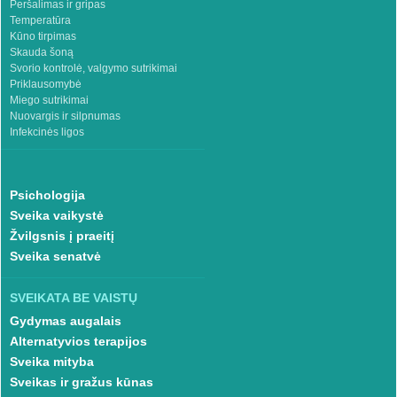
Peršalimas ir gripas
Temperatūra
Kūno tirpimas
Skauda šoną
Svorio kontrolė, valgymo sutrikimai
Priklausomybė
Miego sutrikimai
Nuovargis ir silpnumas
Infekcinės ligos
Psichologija
Sveika vaikystė
Žvilgsnis į praeitį
Sveika senatvė
SVEIKATA BE VAISTŲ
Gydymas augalais
Alternatyvios terapijos
Sveika mityba
Sveikas ir gražus kūnas