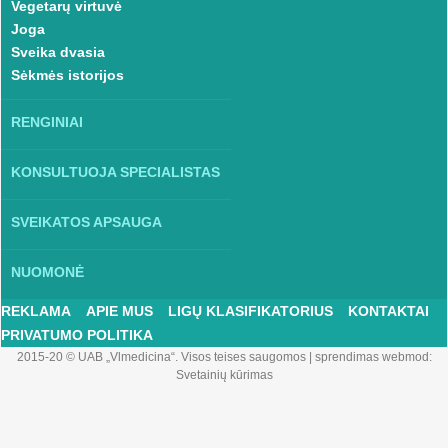
Vegetarų virtuvė
Joga
Sveika dvasia
Sėkmės istorijos
RENGINIAI
KONSULTUOJA SPECIALISTAS
SVEIKATOS APSAUGA
NUOMONĖ
REKLAMA
APIE MUS
LIGŲ KLASIFIKATORIUS
KONTAKTAI
PRIVATUMO POLITIKA
2015-20 © UAB „Vlmedicina“. Visos teises saugomos
|
sprendimas webmod:
Svetainių kūrimas