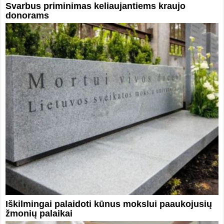
Svarbus priminimas keliaujantiems kraujo
donorams
Iškilmingai palaidoti kūnus mokslui paaukojusių
žmonių palaikai