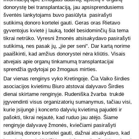
donorystę bei transplantaciją, jau apsisprendusiems
šventės lankytojams buvo pasiūlyta pasirašyti
sutikimą donoro kortelei gauti. Geras oras Rietavo
gyventojus kvietė į lauką, todėl besidominčių šia tema
tikrai netrūko. Vyresni žmonės atsisakydavo pasirašyti
sutikimą, nes pasak jų, „jie per seni“. Dar kartą norime
paaiškinti, kad amžius donorystei nėra kliūtis. Visais
atvejais apie organų tinkamumą transplantacijai
sprendžia gydytojai po žmogaus mirties.
Dar vienas renginys vyko Kretingoje. Čia Vaiko širdies
asociacijos kvietimu Biuro atstovai dalyvavo Širdies
dienai skirtame renginyje. Rudeniška žvarba trukdė
įgyvendinti visus organizatorių sumanymus, tačiau visi,
kurie įsijungė į koncerto dalyvių kvietimą pajudėti ir
pašokti, tikrai nejautė, kad ruduo jau atėjo. Šiame
renginyje dalyvavę žmonės, kviečiami pasirašyti
sutikimą donoro kortelei gauti, dažnai atsakydavo, kad