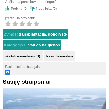
Ar šis straipsnis buvo naudingas?
Patinka (
0
)
Nepatinka (
0
)
Įvertinkite straipsni:
Žymos:
transplantacija
,
donorystė
Kategorijos:
Įvairios naujienos
skaityti komentarus (0)
Rašyti komentarą
Pasidalinti su draugais
Susiję straipsniai