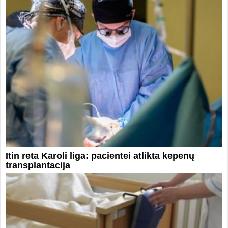
Itin reta Karoli liga: pacientei atlikta kepenų
transplantacija