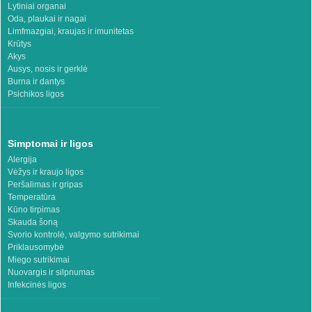
Lytiniai organai
Oda, plaukai ir nagai
Limfmazgiai, kraujas ir imunitetas
Krūtys
Akys
Ausys, nosis ir gerklė
Burna ir dantys
Psichikos ligos
Simptomai ir ligos
Alergija
Vėžys ir kraujo ligos
Peršalimas ir gripas
Temperatūra
Kūno tirpimas
Skauda šoną
Svorio kontrolė, valgymo sutrikimai
Priklausomybė
Miego sutrikimai
Nuovargis ir silpnumas
Infekcinės ligos