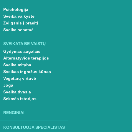
Psichologija
Sveika vaikystė
Žvilgsnis į praeitį
Sveika senatvė
SVEIKATA BE VAISTŲ
Gydymas augalais
Alternatyvios terapijos
Sveika mityba
Sveikas ir gražus kūnas
Vegetarų virtuvė
Joga
Sveika dvasia
Sėkmės istorijos
RENGINIAI
KONSULTUOJA SPECIALISTAS