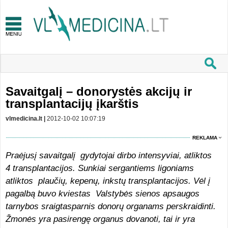
Savaitgalį – donorystės akcijų ir
transplantacijų įkarštis
vlmedicina.lt |
2012-10-02 10:07:19
REKLAMA
Praėjusį savaitgalį gydytojai dirbo intensyviai, atliktos
4 transplantacijos. Sunkiai sergantiems ligoniams
atliktos plaučių, kepenų, inkstų transplantacijos. Vėl į
pagalbą buvo kviestas Valstybės sienos apsaugos
tarnybos sraigtasparnis donorų organams perskraidinti.
Žmonės yra pasirengę organus dovanoti, tai ir yra