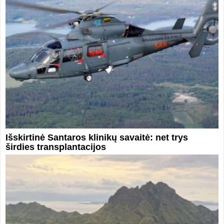
Išskirtinė Santaros klinikų savaitė: net trys
širdies transplantacijos