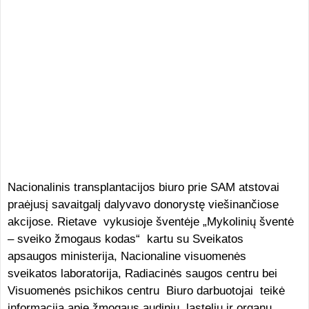
Nacionalinis transplantacijos biuro prie SAM atstovai
praėjusį savaitgalį dalyvavo donorystę viešinančiose
akcijose. Rietave vykusioje šventėje „Mykolinių šventė
– sveiko žmogaus kodas“ kartu su Sveikatos
apsaugos ministerija, Nacionaline visuomenės
sveikatos laboratorija, Radiacinės saugos centru bei
Visuomenės psichikos centru Biuro darbuotojai teikė
informaciją apie žmogaus audinių, ląstelių ir organų