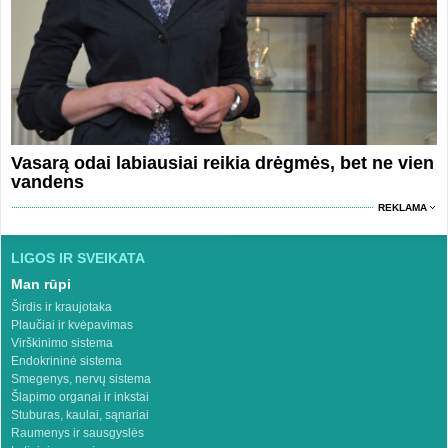
Vasarą odai labiausiai reikia drėgmės, bet ne vien
vandens
REKLAMA
LIGOS IR SVEIKATA
Man rūpi
Širdis ir kraujotaka
Plaučiai ir kvėpavimas
Virškinimo sistema
Endokrininė sistema
Smegenys, nervų sistema
Šlapimo organai ir inkstai
Stuburas, kaulai, sąnariai
Raumenys ir sausgyslės