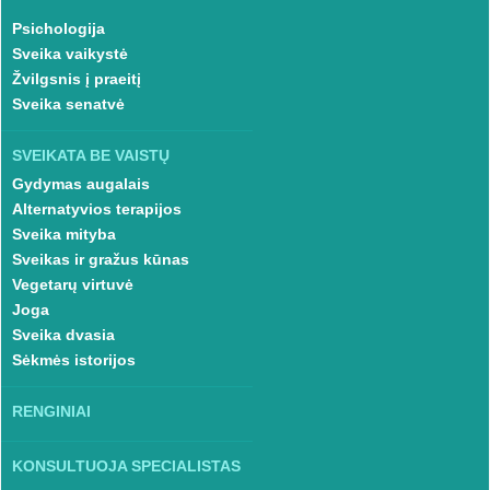
Psichologija
Sveika vaikystė
Žvilgsnis į praeitį
Sveika senatvė
SVEIKATA BE VAISTŲ
Gydymas augalais
Alternatyvios terapijos
Sveika mityba
Sveikas ir gražus kūnas
Vegetarų virtuvė
Joga
Sveika dvasia
Sėkmės istorijos
RENGINIAI
KONSULTUOJA SPECIALISTAS