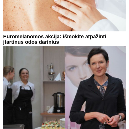
Euromelanomos akcija: išmokite atpažinti
įtartinus odos darinius