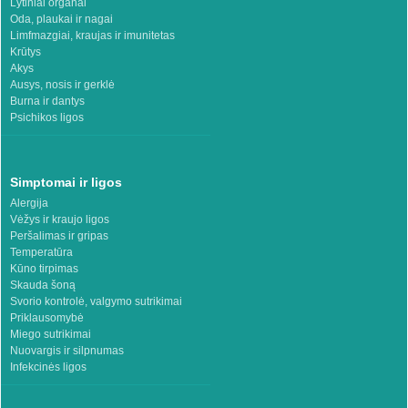
Lytiniai organai
Oda, plaukai ir nagai
Limfmazgiai, kraujas ir imunitetas
Krūtys
Akys
Ausys, nosis ir gerklė
Burna ir dantys
Psichikos ligos
Simptomai ir ligos
Alergija
Vėžys ir kraujo ligos
Peršalimas ir gripas
Temperatūra
Kūno tirpimas
Skauda šoną
Svorio kontrolė, valgymo sutrikimai
Priklausomybė
Miego sutrikimai
Nuovargis ir silpnumas
Infekcinės ligos