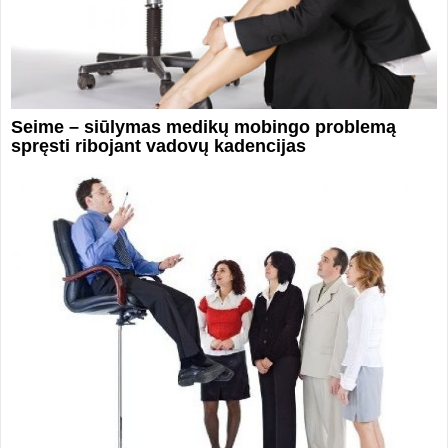
Seime – siūlymas medikų mobingo problemą
spręsti ribojant vadovų kadencijas