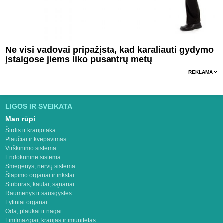
Ne visi vadovai pripažįsta, kad karaliauti gydymo
įstaigose jiems liko pusantrų metų
REKLAMA
LIGOS IR SVEIKATA
Man rūpi
Širdis ir kraujotaka
Plaučiai ir kvėpavimas
Virškinimo sistema
Endokrininė sistema
Smegenys, nervų sistema
Šlapimo organai ir inkstai
Stuburas, kaulai, sąnariai
Raumenys ir sausgyslės
Lytiniai organai
Oda, plaukai ir nagai
Limfmazgiai, kraujas ir imunitetas