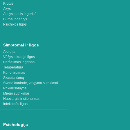
Krūtys
Akys
Ausys, nosis ir gerklė
Burna ir dantys
Psichikos ligos
Simptomai ir ligos
Alergija
Vėžys ir kraujo ligos
Peršalimas ir gripas
Temperatūra
Kūno tirpimas
Skauda šoną
Svorio kontrolė, valgymo sutrikimai
Priklausomybė
Miego sutrikimai
Nuovargis ir silpnumas
Infekcinės ligos
Psichologija