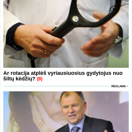
Ar rotacija atplėš vyriausiuosius gydytojus nuo
šiltų kėdžių?
(9)
REKLAMA