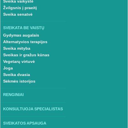
Sveika vaikystė
Žvilgsnis į praeitį
Sveika senatvė
SVEIKATA BE VAISTŲ
Gydymas augalais
Alternatyvios terapijos
Sveika mityba
Sveikas ir gražus kūnas
Vegetarų virtuvė
Joga
Sveika dvasia
Sėkmės istorijos
RENGINIAI
KONSULTUOJA SPECIALISTAS
SVEIKATOS APSAUGA