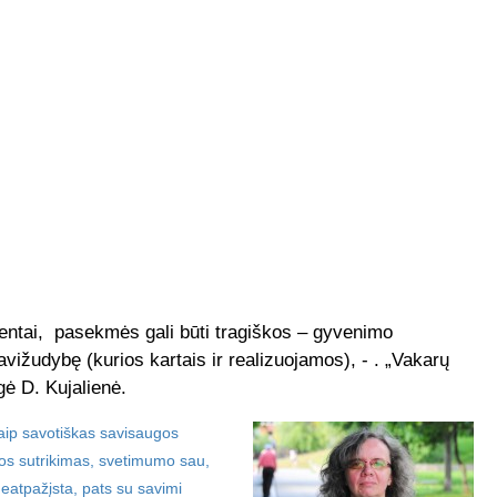
dentai, pasekmės gali būti tragiškos – gyvenimo
ižudybę (kurios kartais ir realizuojamos), - . „Vakarų
gė D. Kujalienė.
 kaip savotiškas savisaugos
os sutrikimas, svetimumo sau,
atpažįsta, pats su savimi