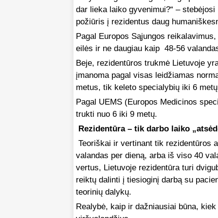
dar lieka laiko gyvenimui?“ – stebėjosi
požiūris į rezidentus daug humaniškesn
Pagal Europos Sąjungos reikalavimus, ja
eilės ir ne daugiau kaip 48-56 valandas
Beje, rezidentūros trukmė Lietuvoje yr
įmanoma pagal visas leidžiamas normas
metus, tik keleto specialybių iki 6 metų
Pagal UEMS (Europos Medicinos special
trukti nuo 6 iki 9 metų.
Rezidentūra – tik darbo laiko „atsė
Teoriškai ir vertinant tik rezidentūros
valandas per dieną, arba iš viso 40 val
vertus, Lietuvoje rezidentūra turi dvigubą
reiktų dalinti į tiesioginį darbą su pacie
teorinių dalykų.
Realybė, kaip ir dažniausiai būna, kiek 