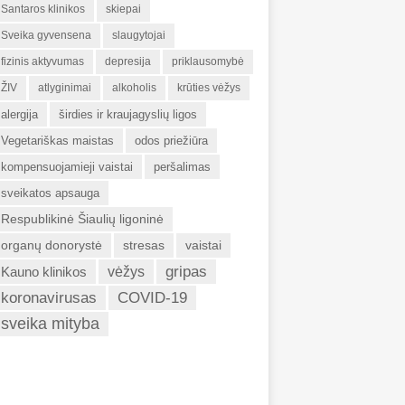
Santaros klinikos
skiepai
Sveika gyvensena
slaugytojai
fizinis aktyvumas
depresija
priklausomybė
ŽIV
atlyginimai
alkoholis
krūties vėžys
alergija
širdies ir kraujagyslių ligos
Vegetariškas maistas
odos priežiūra
kompensuojamieji vaistai
peršalimas
sveikatos apsauga
Respublikinė Šiaulių ligoninė
organų donorystė
stresas
vaistai
gripas
Kauno klinikos
vėžys
koronavirusas
COVID-19
sveika mityba