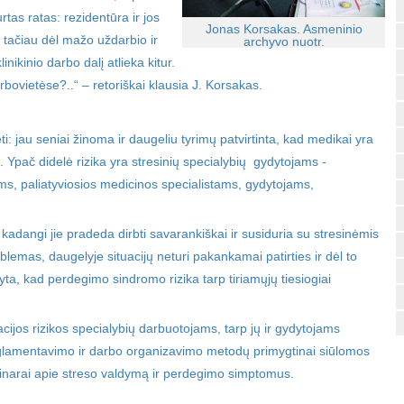
rtas ratas: rezidentūra ir jos
Jonas Korsakas. Asmeninio
, tačiau dėl mažo uždarbio ir
archyvo nuotr.
inikinio darbo dalį atlieka kitur.
bovietėse?..“ – retoriškai klausia J. Korsakas.
ėti: jau seniai žinoma ir daugeliu tyrimų patvirtinta, kad medikai yra
. Ypač didelė rizika yra stresinių specialybių gydytojams -
, paliatyviosios medicinos specialistams, gydytojams,
, kadangi jie pradeda dirbti savarankiškai ir susiduria su stresinėmis
roblemas, daugelyje situacijų neturi pakankamai patirties ir dėl to
odyta, kad perdegimo sindromo rizika tarp tiriamųjų tiesiogiai
ijos rizikos specialybių darbuotojams, tarp jų ir gydytojams
eglamentavimo ir darbo organizavimo metodų primygtinai siūlomos
minarai apie streso valdymą ir perdegimo simptomus.