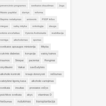
prevencinės programos
sveikatos draudimas
Joga
Maisto papildai
dantys
reforma
šlapimo nelaikymas
antsvoris
PSDF lėšos
miegas
vaikų mityba
onkologija
slauga
erkinis encefalitas
Vytenis Andriukaitis
reabilitacija
nemiga
alkoholizmas
sportas
sveikatos apsaugos ministerija
Mityba
cukrinis diabetas
korupcija
vaistų kainos
traumos
Skiepai
pacientai
Renginiai
skydliaukė
Vaikai
savižudybės
alkoholio kontrolė
kraujo donorystė
nėštumas
valstybinė ligonių kasa
alkoholio vartojimas
sveikata
insultas
prostatos vėžys
psichikos sveikata
akys
vitaminas D
nutukimas
transplantacija
Nėštumas