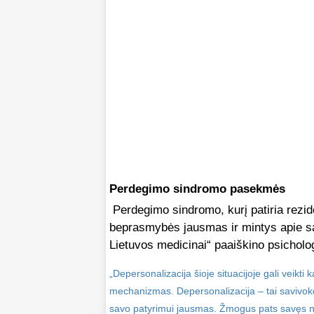
Perdegimo sindromo pasekmės
Perdegimo sindromo, kurį patiria rezi
beprasmybės jausmas ir mintys apie sav
Lietuvos medicinai“ paaiškino psicholo
„Depersonalizacija šioje situacijoje gali veikti
mechanizmas. Depersonalizacija – tai savivok
savo patyrimui jausmas. Žmogus pats savęs ne