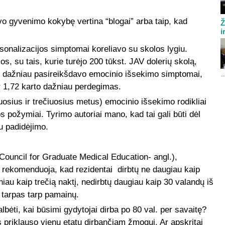
vo gyvenimo kokybę vertina “blogai” arba taip, kad
Ž
i
onalizacijos simptomai koreliavo su skolos lygiu.
os, su tais, kurie turėjo 200 tūkst. JAV dolerių skolą,
o dažniau pasireikšdavo emocinio išsekimo simptomai,
ir 1,72 karto dažniau perdegimas.
uosius ir trečiuosius metus) emocinio išsekimo rodikliai
s požymiai. Tyrimo autoriai mano, kad tai gali būti dėl
u padidėjimo.
Council for Graduate Medical Education- angl.),
 rekomenduoja, kad rezidentai dirbtų ne daugiau kaip
au kaip trečią naktį, nedirbtų daugiau kaip 30 valandų iš
 tarpas tarp pamainų.
ėti, kai būsimi gydytojai dirba po 80 val. per savaitę?
 priklauso vienu etatu dirbančiam žmogui. Ar apskritai