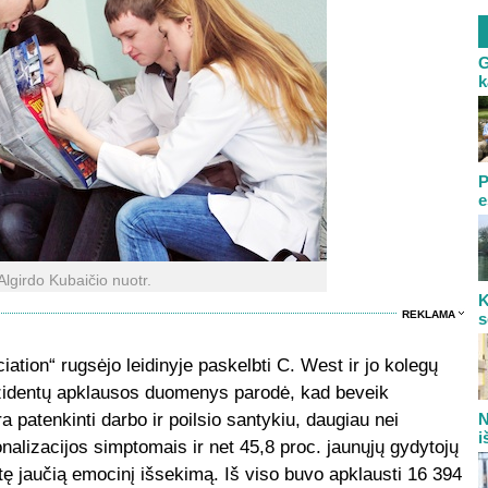
G
k
P
e
Algirdo Kubaičio nuotr.
K
REKLAMA
s
ation“ rugsėjo leidinyje paskelbti C. West ir jo kolegų
ezidentų apklausos duomenys parodė, kad beveik
a patenkinti darbo ir poilsio santykiu, daugiau nei
N
i
nalizacijos simptomais ir net 45,8 proc. jaunųjų gydytojų
tę jaučią emocinį išsekimą. Iš viso buvo apklausti 16 394