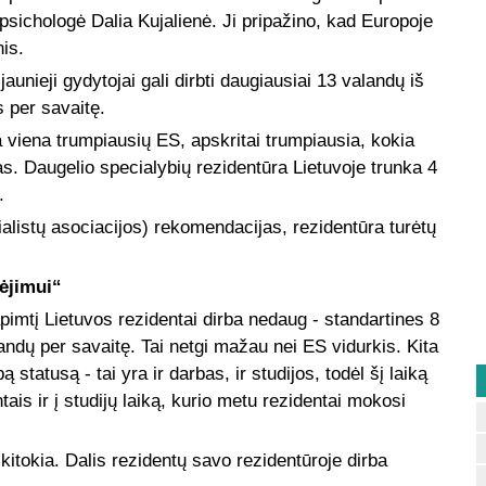
 psichologė Dalia Kujalienė. Ji pripažino, kad Europoje
is.
unieji gydytojai gali dirbti daugiausiai 13 valandų iš
 per savaitę.
a viena trumpiausių ES, apskritai trumpiausia, kokia
. Daugelio specialybių rezidentūra Lietuvoje trunka 4
.
istų asociacijos) rekomendacijas, rezidentūra turėtų
dėjimui“
 apimtį Lietuvos rezidentai dirba nedaug - standartines 8
andų per savaitę. Tai netgi mažau nei ES vidurkis. Kita
 statusą - tai yra ir darbas, ir studijos, todėl šį laiką
ntais ir į studijų laiką, kurio metu rezidentai mokosi
kitokia. Dalis rezidentų savo rezidentūroje dirba