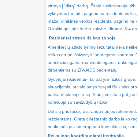
pirmyn į “tikrą” darbą. Šitaip susiformuoja užbu
vykdymas turi būti pagrindinė rezidento veikla
mažai klinikinės veiklos rezidentai pagrindinę kl
O kokia gali būti darbo kokybė, dirbant 3-4 dar
Rezidentai streso rizikos zonoje
Amerikiečių atlikto tyrimo rezultatai nėra netik
rizikos grupė išsivystyti “perdegimo sindromui”
anesteziologams-reanimatologams, onkologams
dirbantiems su ŽIV/AIDS pacientais.
Gydytojai rezidentai - tai pat yra rizikos grupė
situacijomis, privalo patys spręsti iškilusias p
patiria nuolatinį stresą. Studijomis taip pat įr
koreliuoja su savižudybių rizika.
Dėl šių priežasčių atsiranda naujos rekomendac
rezidentams. Greta griežtesnio darbo laiko r
nuolatinės psichoterapeuto konsultacijos, se
Reikalinga koordinuojanti institucija