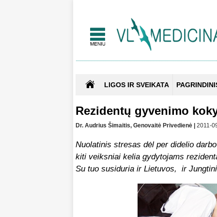
LIGOS IR SVEIKATA
PAGRINDINI
Rezidentų gyvenimo kokybė
Dr. Audrius Šimaitis, Genovaitė Privedienė |
2011-09
Nuolatinis stresas dėl per didelio darb
kiti veiksniai kelia gydytojams rezide
Su tuo susiduria ir Lietuvos, ir Jungtin