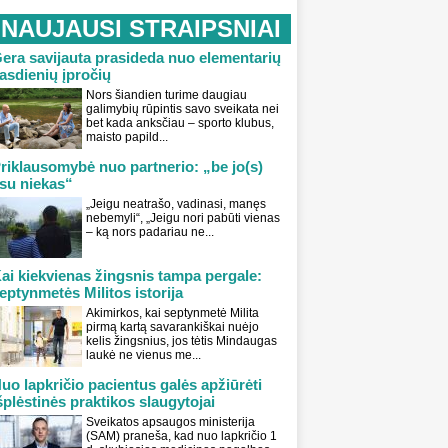
NAUJAUSI STRAIPSNIAI
era savijauta prasideda nuo elementarių
asdienių įpročių
Nors šiandien turime daugiau
galimybių rūpintis savo sveikata nei
bet kada anksčiau – sporto klubus,
maisto papild...
riklausomybė nuo partnerio: „be jo(s)
su niekas“
„Jeigu neatrašo, vadinasi, manęs
nebemyli“, „Jeigu nori pabūti vienas
– ką nors padariau ne...
ai kiekvienas žingsnis tampa pergale:
eptynmetės Militos istorija
Akimirkos, kai septynmetė Milita
pirmą kartą savarankiškai nuėjo
kelis žingsnius, jos tėtis Mindaugas
laukė ne vienus me...
uo lapkričio pacientus galės apžiūrėti
šplėstinės praktikos slaugytojai
Sveikatos apsaugos ministerija
(SAM) praneša, kad nuo lapkričio 1