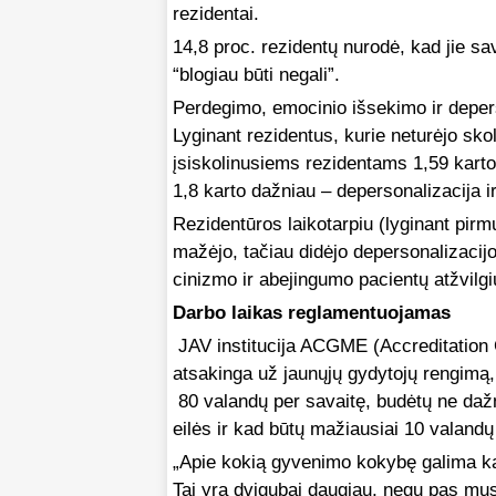
rezidentai.
14,8 proc. rezidentų nurodė, kad jie sa
“blogiau būti negali”.
Perdegimo, emocinio išsekimo ir depers
Lyginant rezidentus, kurie neturėjo skol
įsiskolinusiems rezidentams 1,59 kart
1,8 karto dažniau – depersonalizacija 
Rezidentūros laikotarpiu (lyginant pirm
mažėjo, tačiau didėjo depersonalizacijo
cinizmo ir abejingumo pacientų atžvilgi
Darbo laikas reglamentuojamas
JAV institucija ACGME (Accreditation 
atsakinga už jaunųjų gydytojų rengimą,
80 valandų per savaitę, budėtų ne dažni
eilės ir kad būtų mažiausiai 10 valandų
„Apie kokią gyvenimo kokybę galima kalb
Tai yra dvigubai daugiau, negu pas mus