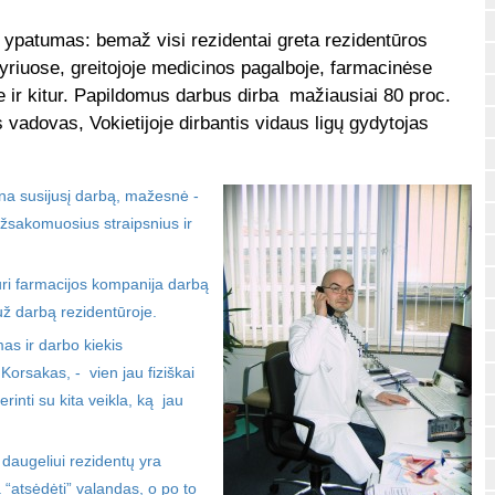
os ypatumas: bemaž visi rezidentai greta rezidentūros
riuose, greitojoje medicinos pagalboje, farmacinėse
e ir kitur. Papildomus darbus dirba mažiausiai 80 proc.
s vadovas, Vokietijoje dirbantis vidaus ligų gydytojas
cina susijusį darbą, mažesnė -
užsakomuosius straipsnius ir
kuri farmacijos kompanija darbą
ž darbą rezidentūroje.
mas ir darbo kiekis
. Korsakas, - vien jau fiziškai
inti su kita veikla, ką jau
 daugeliui rezidentų yra
 “atsėdėti” valandas, o po to