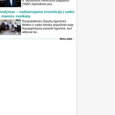
d. skubiosios medicinos pagalbos
(SMP) išplėstinės pra...
indymas – neįkainojama investicija į vaiko
r mamos sveikatą
Respublikinės Šiaulių ligoninės
Moters ir vaiko klinika pripažinta kaip
Naujagimiams palanki ligoninė, kuri
aktyviai tai...
REKLAMA