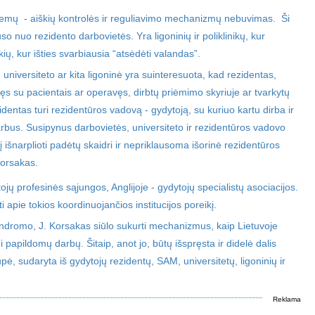
lemų - aiškių kontrolės ir reguliavimo mechanizmų nebuvimas. Ši
o nuo rezidento darbovietės. Yra ligoninių ir poliklinikų, kur
okių, kur išties svarbiausia “atsėdėti valandas”.
, universiteto ar kita ligoninė yra suinteresuota, kad rezidentas,
 su pacientais ar operavęs, dirbtų priėmimo skyriuje ar tvarkytų
entas turi rezidentūros vadovą - gydytoją, su kuriuo kartu dirba ir
 darbus. Susipynus darbovietės, universiteto ir rezidentūros vadovo
šnarplioti padėtų skaidri ir nepriklausoma išorinė rezidentūros
Korsakas.
ojų profesinės sąjungos, Anglijoje - gydytojų specialistų asociacijos.
 apie tokios koordinuojančios institucijos poreikį.
indromo, J. Korsakas siūlo sukurti mechanizmus, kaip Lietuvoje
i papildomų darbų. Šitaip, anot jo, būtų išspręsta ir didelė dalis
pė, sudaryta iš gydytojų rezidentų, SAM, universitetų, ligoninių ir
Reklama