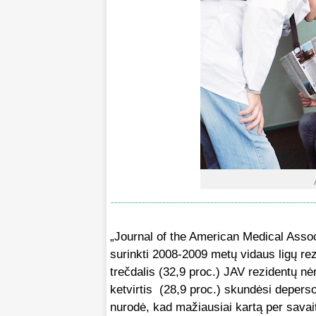
„Journal of the American Medical Associ
surinkti 2008-2009 metų vidaus ligų r
trečdalis (32,9 proc.) JAV rezidentų nėr
ketvirtis (28,9 proc.) skundėsi deperso
nurodė, kad mažiausiai kartą per savai