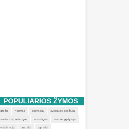
POPULIARIOS ŽYMOS
grožis
nerimas
operacija
sveikatos priežiūra
sveikatos paslaugos
retos ligos
šeimos gydytojai
vakcinacija
augalai
sąnariai