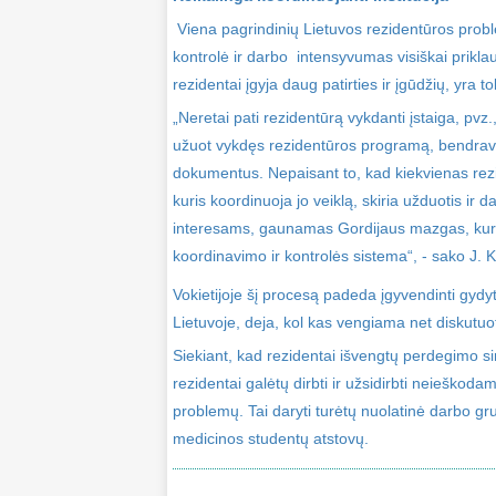
Viena pagrindinių Lietuvos rezidentūros prob
kontrolė ir darbo intensyvumas visiškai priklaus
rezidentai įgyja daug patirties ir įgūdžių, yra t
„Neretai pati rezidentūrą vykdanti įstaiga, pvz.
užuot vykdęs rezidentūros programą, bendravęs
dokumentus. Nepaisant to, kad kiekvienas rezid
kuris koordinuoja jo veiklą, skiria užduotis ir
interesams, gaunamas Gordijaus mazgas, kurį i
koordinavimo ir kontrolės sistema“, - sako J. 
Vokietijoje šį procesą padeda įgyvendinti gydyt
Lietuvoje, deja, kol kas vengiama net diskutuoti
Siekiant, kad rezidentai išvengtų perdegimo s
rezidentai galėtų dirbti ir užsidirbti neieškodam
problemų. Tai daryti turėtų nuolatinė darbo gru
medicinos studentų atstovų.