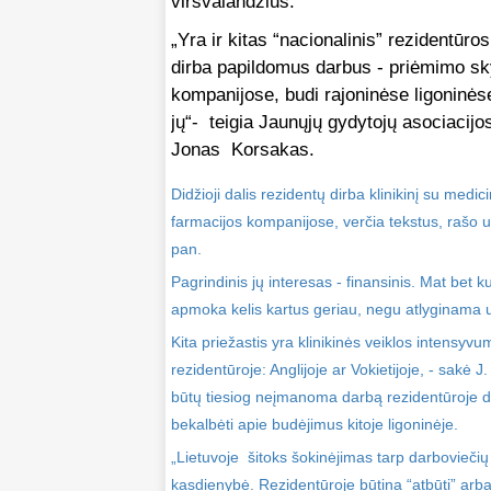
viršvalandžius.
„Yra ir kitas “nacionalinis” rezidentūr
dirba papildomus darbus - priėmimo sky
kompanijose, budi rajoninėse ligoninės
jų“- teigia Jaunųjų gydytojų asociacijo
Jonas Korsakas.
Didžioji dalis rezidentų dirba klinikinį su medi
farmacijos kompanijose, verčia tekstus, rašo 
pan.
Pagrindinis jų interesas - finansinis. Mat bet 
apmoka kelis kartus geriau, negu atlyginama u
Kita priežastis yra klinikinės veiklos intensyvu
rezidentūroje: Anglijoje ar Vokietijoje, - sakė J
būtų tiesiog neįmanoma darbą rezidentūroje der
bekalbėti apie budėjimus kitoje ligoninėje.
„Lietuvoje šitoks šokinėjimas tarp darboviečių
kasdienybė. Rezidentūroje būtina “atbūti” arba