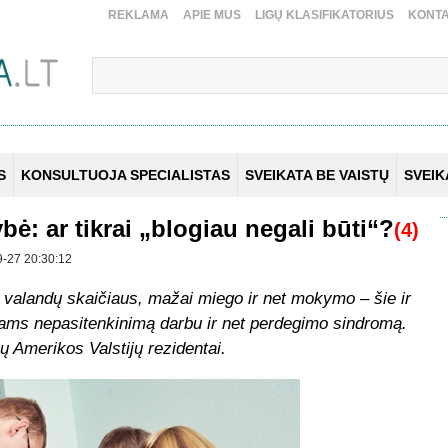
REKLAMA
APIE MUS
LIGŲ KLASIFIKATORIUS
KONTA
S
KONSULTUOJA SPECIALISTAS
SVEIKATA BE VAISTŲ
SVEI
: ar tikrai „blogiau negali būti“?
(4)
-27 20:30:12
o valandų skaičiaus, mažai miego ir net mokymo – šie ir
ntams nepasitenkinimą darbu ir net perdegimo sindromą.
ių Amerikos Valstijų rezidentai.