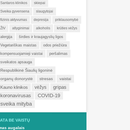
Santaros klinikos
skiepai
Sveika gyvensena
slaugytojai
fizinis aktyvumas
depresija
priklausomybė
ŽIV
atlyginimai
alkoholis
krūties vėžys
alergija
širdies ir kraujagyslių ligos
Vegetariškas maistas
odos priežiūra
kompensuojamieji vaistai
peršalimas
sveikatos apsauga
Respublikinė Šiaulių ligoninė
organų donorystė
stresas
vaistai
gripas
Kauno klinikos
vėžys
koronavirusas
COVID-19
sveika mityba
ATA BE VAISTŲ
as augalais