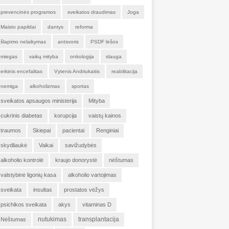
prevencinės programos
sveikatos draudimas
Joga
Maisto papildai
dantys
reforma
šlapimo nelaikymas
antsvoris
PSDF lėšos
miegas
vaikų mityba
onkologija
slauga
erkinis encefalitas
Vytenis Andriukaitis
reabilitacija
nemiga
alkoholizmas
sportas
sveikatos apsaugos ministerija
Mityba
cukrinis diabetas
korupcija
vaistų kainos
traumos
Skiepai
pacientai
Renginiai
skydliaukė
Vaikai
savižudybės
alkoholio kontrolė
kraujo donorystė
nėštumas
valstybinė ligonių kasa
alkoholio vartojimas
sveikata
insultas
prostatos vėžys
psichikos sveikata
akys
vitaminas D
nutukimas
transplantacija
Nėštumas