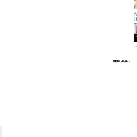
N
i
REKLAMA