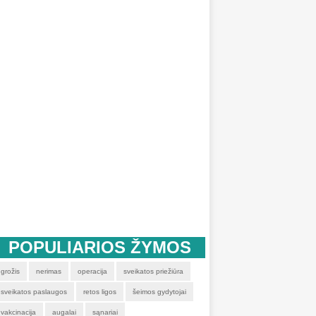
POPULIARIOS ŽYMOS
grožis
nerimas
operacija
sveikatos priežiūra
sveikatos paslaugos
retos ligos
šeimos gydytojai
vakcinacija
augalai
sąnariai