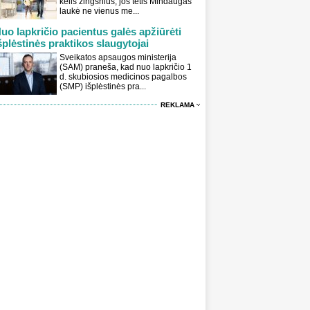
kelis žingsnius, jos tėtis Mindaugas
laukė ne vienus me...
uo lapkričio pacientus galės apžiūrėti
šplėstinės praktikos slaugytojai
Sveikatos apsaugos ministerija
(SAM) praneša, kad nuo lapkričio 1
d. skubiosios medicinos pagalbos
(SMP) išplėstinės pra...
REKLAMA