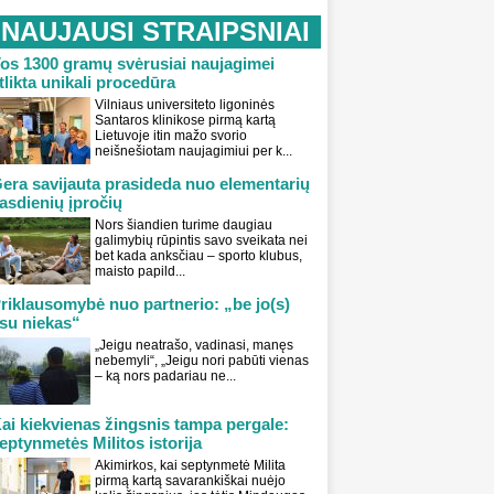
NAUJAUSI STRAIPSNIAI
os 1300 gramų svėrusiai naujagimei
tlikta unikali procedūra
Vilniaus universiteto ligoninės
Santaros klinikose pirmą kartą
Lietuvoje itin mažo svorio
neišnešiotam naujagimiui per k...
era savijauta prasideda nuo elementarių
asdienių įpročių
Nors šiandien turime daugiau
galimybių rūpintis savo sveikata nei
bet kada anksčiau – sporto klubus,
maisto papild...
riklausomybė nuo partnerio: „be jo(s)
su niekas“
„Jeigu neatrašo, vadinasi, manęs
nebemyli“, „Jeigu nori pabūti vienas
– ką nors padariau ne...
ai kiekvienas žingsnis tampa pergale:
eptynmetės Militos istorija
Akimirkos, kai septynmetė Milita
pirmą kartą savarankiškai nuėjo