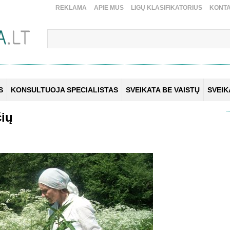
REKLAMA
APIE MUS
LIGŲ KLASIFIKATORIUS
KONTA
S
KONSULTUOJA SPECIALISTAS
SVEIKATA BE VAISTŲ
SVEI
čių