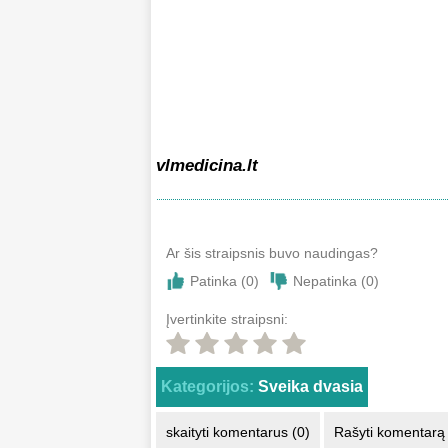
vlmedicina.lt
Ar šis straipsnis buvo naudingas?
Patinka (
0
)
Nepatinka (
0
)
Įvertinkite straipsni:
Kategorijos:
Sveika dvasia
skaityti komentarus (0)
Rašyti komentarą