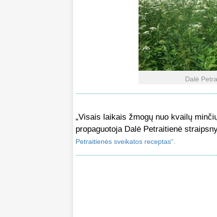
Dalė Petra
„Visais laikais žmogų nuo kvailų minčių
propaguotoja Dalė Petraitienė straipsn
Petraitienės sveikatos receptas“.