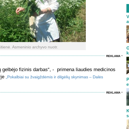
V
a
itienė. Asmeninio archyvo nuotr.
G
k
REKLAMA
 gelbėjo fizinis darbas“, - primena liaudies medicinos
yje
„Pokalbiai su žvaigždėmis ir dilgėlių skynimas – Dalės
P
e
REKLAMA
K
s