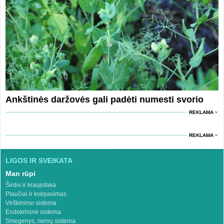
Ankštinės daržovės gali padėti numesti svorio
REKLAMA
REKLAMA
LIGOS IR SVEIKATA
Man rūpi
Širdis ir kraujotaka
Plaučiai ir kvėpavimas
Virškinimo sistema
Endokrininė sistema
Smegenys, nervų sistema