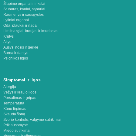
Šlapimo organai ir inkstai
Stuburas, kaulai, sąnariai
Raumenys ir sausgyslės
Lytiniai organai
Oda, plaukai ir nagai
Limfmazgiai, kraujas ir imunitetas
Krūtys
Akys
Ausys, nosis ir gerklė
Burna ir dantys
Psichikos ligos
Simptomai ir ligos
Alergija
Vėžys ir kraujo ligos
Peršalimas ir gripas
Temperatūra
Kūno tirpimas
Skauda šoną
Svorio kontrolė, valgymo sutrikimai
Priklausomybė
Miego sutrikimai
Nuovargis ir silpnumas