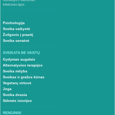
Infekcinės ligos
Psichologija
Sveika vaikystė
Žvilgsnis į praeitį
Sveika senatvė
SVEIKATA BE VAISTŲ
Gydymas augalais
Alternatyvios terapijos
Sveika mityba
Sveikas ir gražus kūnas
Vegetarų virtuvė
Joga
Sveika dvasia
Sėkmės istorijos
RENGINIAI