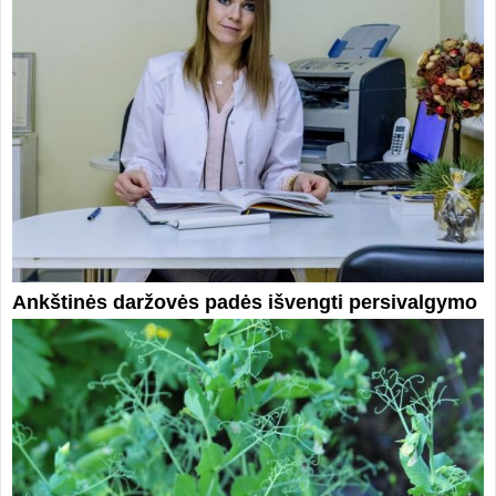
Ankštinės daržovės padės išvengti persivalgymo