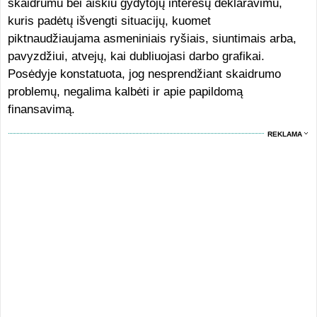
skaidrumu bei aiškiu gydytojų interesų deklaravimu,
kuris padėtų išvengti situacijų, kuomet
piktnaudžiaujama asmeniniais ryšiais, siuntimais arba,
pavyzdžiui, atvejų, kai dubliuojasi darbo grafikai.
Posėdyje konstatuota, jog nesprendžiant skaidrumo
problemų, negalima kalbėti ir apie papildomą
finansavimą.
REKLAMA