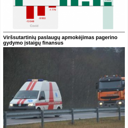
Viršsutartinių paslaugų apmokėjimas pagerino
gydymo įstaigų finansus