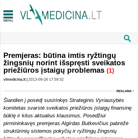
Premjeras: būtina imtis ryžtingų
žingsnių norint išspręsti sveikatos
priežiūros įstaigų problemas
(1)
vlmedicina.lt |
2013-09-26 17:59:32
REKLAMA
Šiandien į posėdį susirinkęs Strateginis Vyriausybės
komitetas svarstė sveikatos priežiūros įstaigų finansinę
būklę ir kitus aktualius klausimus. Posėdžiui
pirmininkavęs premjeras Algirdas Butkevičius pabrėžė
struktūrinių sistemos pokyčių ir ryžtingų žingsnių