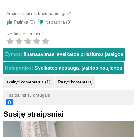
Ar šis straipsnis buvo naudingas?
Patinka (
0
)
Nepatinka (
0
)
Įvertinkite straipsni:
Žymos:
finansavimas
,
sveikatos priežiūros įstaigos
Kategorijos:
Sveikatos apsauga
,
Įvairios naujienos
skaityti komentarus (1)
Rašyti komentarą
Pasidalinti su draugais
Susiję straipsniai