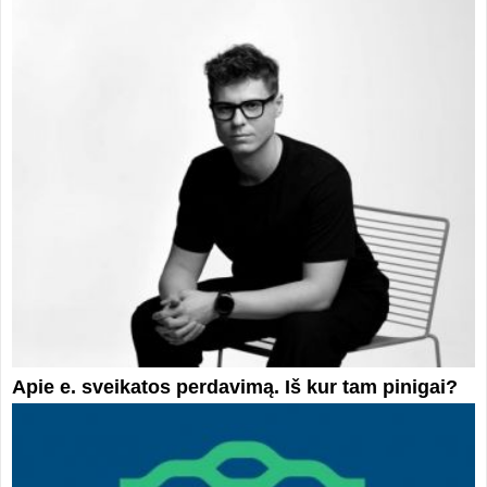
Apie e. sveikatos perdavimą. Iš kur tam pinigai?