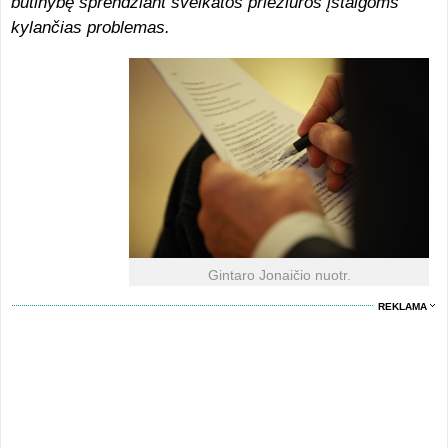
būtinybę sprendžiant sveikatos priežiūros įstaigoms
kylančias problemas.
Gintaro Jonaičio nuotr.
REKLAMA