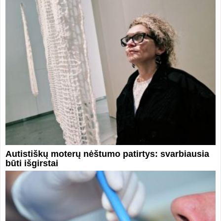
Autistiškų moterų nėštumo patirtys: svarbiausia
būti išgirstai