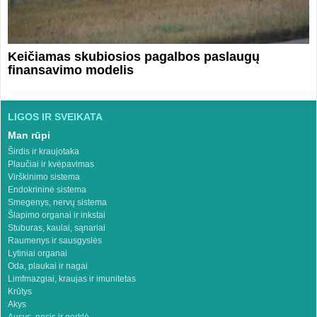
Keičiamas skubiosios pagalbos paslaugų
finansavimo modelis
LIGOS IR SVEIKATA
Man rūpi
Širdis ir kraujotaka
Plaučiai ir kvėpavimas
Virškinimo sistema
Endokrininė sistema
Smegenys, nervų sistema
Šlapimo organai ir inkstai
Stuburas, kaulai, sąnariai
Raumenys ir sausgyslės
Lytiniai organai
Oda, plaukai ir nagai
Limfmazgiai, kraujas ir imunitetas
Krūtys
Akys