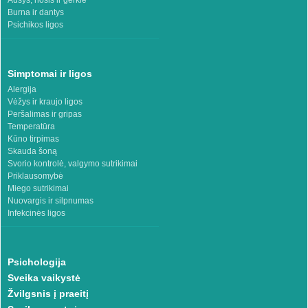
Ausys, nosis ir gerklė
Burna ir dantys
Psichikos ligos
Simptomai ir ligos
Alergija
Vėžys ir kraujo ligos
Peršalimas ir gripas
Temperatūra
Kūno tirpimas
Skauda šoną
Svorio kontrolė, valgymo sutrikimai
Priklausomybė
Miego sutrikimai
Nuovargis ir silpnumas
Infekcinės ligos
Psichologija
Sveika vaikystė
Žvilgsnis į praeitį