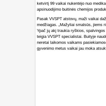
ketvirtį 99 vaikai nukentėjo nuo medika
apsinuodijimo buitinės chemijos produkt
Pasak VVSPT atstovų, maži vaikai dažn
medžiagas. „Mažyliai smalsūs, jiems rūpi
Ypač jų akį traukia ryškios, spalvingo
teigia VVSPT specialistai. Buityje naud
neretai laikomos vaikams pasiekiamose 
gyvenimo metus vaikai jau moka atsukti 