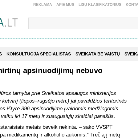
REKLAMA
APIE MUS
LIGŲ KLASIFIKATORIUS
KONTA
S
KONSULTUOJA SPECIALISTAS
SVEIKATA BE VAISTŲ
SVEI
į mirtinų apsinuodijimų nebuvo
iūros tarnyba prie Sveikatos apsaugos ministerijos
ketvirtį (liepos–rugsėjo mėn.) jai pavaldžios teritorinės
os ištyrė 396 apsinuodijimo įvairiomis medžiagomis
ų vaikų iki 17 metų ir suaugusiųjų skaičiai panašūs.
astaraisiais metais beveik nekinta. – sako VVSPT
pa medikamentų ir alkoholio aukomis.“ Trečiąjį metų