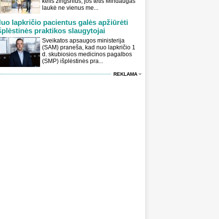
kelis žingsnius, jos tėtis Mindaugas
laukė ne vienus me...
uo lapkričio pacientus galės apžiūrėti
šplėstinės praktikos slaugytojai
Sveikatos apsaugos ministerija
(SAM) praneša, kad nuo lapkričio 1
d. skubiosios medicinos pagalbos
(SMP) išplėstinės pra...
REKLAMA