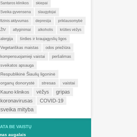
Santaros klinikos
skiepai
Sveika gyvensena
slaugytojai
fizinis aktyvumas
depresija
priklausomybė
ŽIV
atlyginimai
alkoholis
krūties vėžys
alergija
širdies ir kraujagyslių ligos
Vegetariškas maistas
odos priežiūra
kompensuojamieji vaistai
peršalimas
sveikatos apsauga
Respublikinė Šiaulių ligoninė
organų donorystė
stresas
vaistai
gripas
Kauno klinikos
vėžys
koronavirusas
COVID-19
sveika mityba
ATA BE VAISTŲ
as augalais