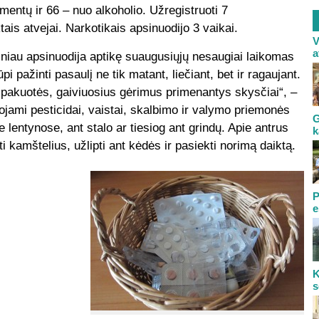
mentų ir 66 – nuo alkoholio. Užregistruoti 7
ais atvejai. Narkotikais apsinuodijo 3 vaikai.
V
a
iau apsinuodija aptikę suaugusiųjų nesaugiai laikomas
 pažinti pasaulį ne tik matant, liečiant, bet ir ragaujant.
s pakuotės, gaiviuosius gėrimus primenantys skysčiai“, –
ojami pesticidai, vaistai, skalbimo ir valymo priemonės
G
lentynose, ant stalo ar tiesiog ant grindų. Apie antrus
k
kamštelius, užlipti ant kėdės ir pasiekti norimą daiktą.
P
e
K
s