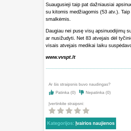
Suaugusieji taip pat dažniausiai apsinuo
su kitomis medžiagomis (53 atv.). Taip 
smalkėmis.
Daugiau nei pusę visų apsinuodijimų su
ar nusižudyti. Net 83 atvejais dėl tyčin
visais atvejais medikai laiku suspėdav
www.vvspt.lt
Ar šis straipsnis buvo naudingas?
Patinka (
0
)
Nepatinka (
0
)
Įvertinkite straipsni:
Kategorijos:
Įvairios naujienos