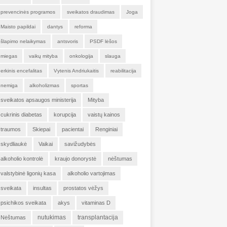
prevencinės programos
sveikatos draudimas
Joga
Maisto papildai
dantys
reforma
šlapimo nelaikymas
antsvoris
PSDF lėšos
miegas
vaikų mityba
onkologija
slauga
erkinis encefalitas
Vytenis Andriukaitis
reabilitacija
nemiga
alkoholizmas
sportas
sveikatos apsaugos ministerija
Mityba
cukrinis diabetas
korupcija
vaistų kainos
traumos
Skiepai
pacientai
Renginiai
skydliaukė
Vaikai
savižudybės
alkoholio kontrolė
kraujo donorystė
nėštumas
valstybinė ligonių kasa
alkoholio vartojimas
sveikata
insultas
prostatos vėžys
psichikos sveikata
akys
vitaminas D
nutukimas
transplantacija
Nėštumas