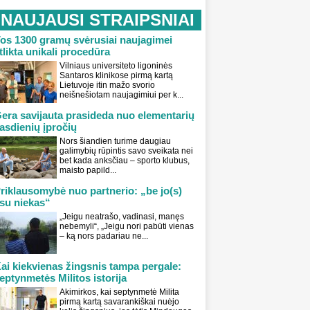
NAUJAUSI STRAIPSNIAI
os 1300 gramų svėrusiai naujagimei
tlikta unikali procedūra
Vilniaus universiteto ligoninės
Santaros klinikose pirmą kartą
Lietuvoje itin mažo svorio
neišnešiotam naujagimiui per k...
era savijauta prasideda nuo elementarių
asdienių įpročių
Nors šiandien turime daugiau
galimybių rūpintis savo sveikata nei
bet kada anksčiau – sporto klubus,
maisto papild...
riklausomybė nuo partnerio: „be jo(s)
su niekas“
„Jeigu neatrašo, vadinasi, manęs
nebemyli“, „Jeigu nori pabūti vienas
– ką nors padariau ne...
ai kiekvienas žingsnis tampa pergale:
eptynmetės Militos istorija
Akimirkos, kai septynmetė Milita
pirmą kartą savarankiškai nuėjo