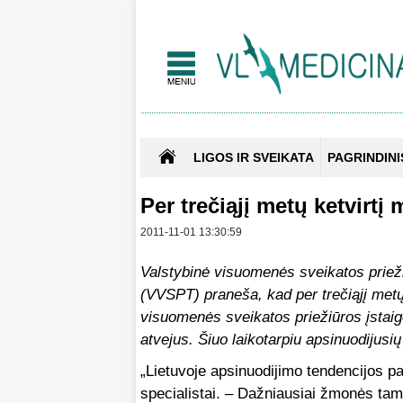
LIGOS IR SVEIKATA
PAGRINDINI
Per trečiąjį metų ketvirt
2011-11-01 13:30:59
Valstybinė visuomenės sveikatos priež
(VVSPT) praneša, kad per trečiąjį metų 
visuomenės sveikatos priežiūros įstaig
atvejus. Šiuo laikotarpiu apsinuodijusi
„Lietuvoje apsinuodijimo tendencijos p
specialistai. – Dažniausiai žmonės tam