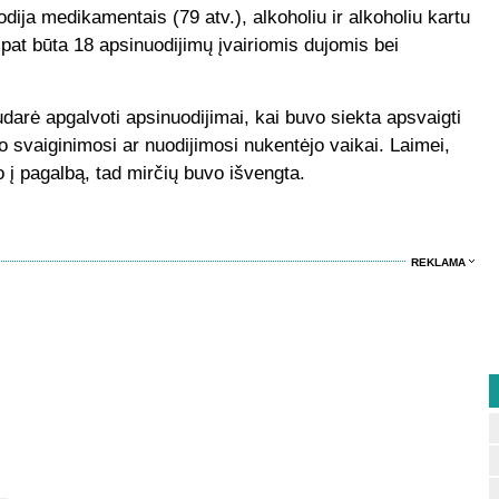
dija medikamentais (79 atv.), alkoholiu ir alkoholiu kartu
pat būta 18 apsinuodijimų įvairiomis dujomis bei
darė apgalvoti apsinuodijimai, kai buvo siekta apsvaigti
io svaiginimosi ar nuodijimosi nukentėjo vaikai. Laimei,
o į pagalbą, tad mirčių buvo išvengta.
REKLAMA