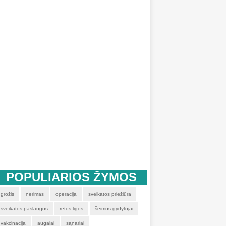
POPULIARIOS ŽYMOS
grožis
nerimas
operacija
sveikatos priežiūra
sveikatos paslaugos
retos ligos
šeimos gydytojai
vakcinacija
augalai
sąnariai