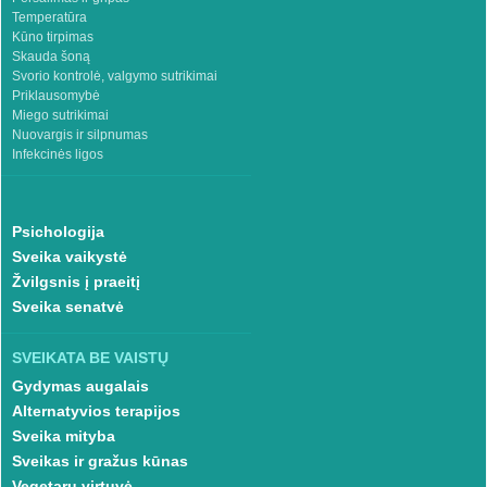
Temperatūra
Kūno tirpimas
Skauda šoną
Svorio kontrolė, valgymo sutrikimai
Priklausomybė
Miego sutrikimai
Nuovargis ir silpnumas
Infekcinės ligos
Psichologija
Sveika vaikystė
Žvilgsnis į praeitį
Sveika senatvė
SVEIKATA BE VAISTŲ
Gydymas augalais
Alternatyvios terapijos
Sveika mityba
Sveikas ir gražus kūnas
Vegetarų virtuvė