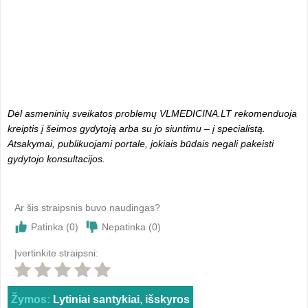
Dėl asmeninių sveikatos problemų VLMEDICINA.LT rekomenduoja
kreiptis į šeimos gydytoją arba su jo siuntimu – į specialistą.
Atsakymai, publikuojami portale, jokiais būdais negali pakeisti
gydytojo konsultacijos.
Ar šis straipsnis buvo naudingas?
Patinka (
0
)
Nepatinka (
0
)
Įvertinkite straipsni:
Žymos:
Lytiniai santykiai
,
išskyros