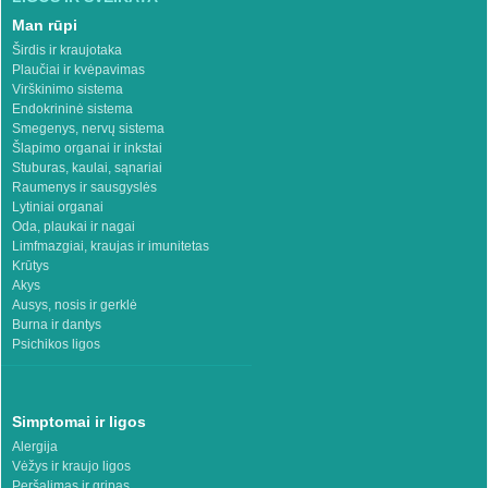
Man rūpi
Širdis ir kraujotaka
Plaučiai ir kvėpavimas
Virškinimo sistema
Endokrininė sistema
Smegenys, nervų sistema
Šlapimo organai ir inkstai
Stuburas, kaulai, sąnariai
Raumenys ir sausgyslės
Lytiniai organai
Oda, plaukai ir nagai
Limfmazgiai, kraujas ir imunitetas
Krūtys
Akys
Ausys, nosis ir gerklė
Burna ir dantys
Psichikos ligos
Simptomai ir ligos
Alergija
Vėžys ir kraujo ligos
Peršalimas ir gripas