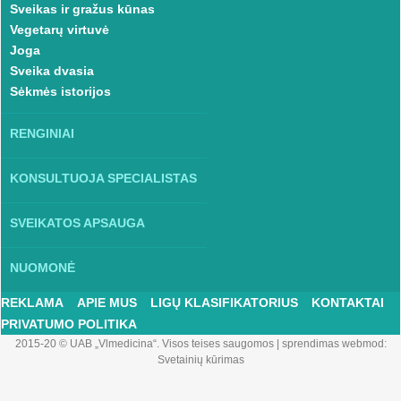
Sveikas ir gražus kūnas
Vegetarų virtuvė
Joga
Sveika dvasia
Sėkmės istorijos
RENGINIAI
KONSULTUOJA SPECIALISTAS
SVEIKATOS APSAUGA
NUOMONĖ
REKLAMA
APIE MUS
LIGŲ KLASIFIKATORIUS
KONTAKTAI
PRIVATUMO POLITIKA
2015-20 © UAB „Vlmedicina“. Visos teises saugomos
|
sprendimas webmod:
Svetainių kūrimas