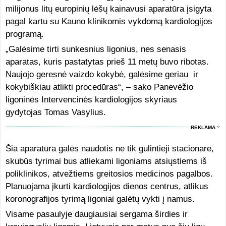
milijonus litų europinių lėšų kainavusi aparatūra įsigyta
pagal kartu su Kauno klinikomis vykdomą kardiologijos
programą.
„Galėsime tirti sunkesnius ligonius, nes senasis
aparatas, kuris pastatytas prieš 11 metų buvo ribotas.
Naujojo geresnė vaizdo kokybė, galėsime geriau ir
kokybiškiau atlikti procedūras“, – sako Panevėžio
ligoninės Intervencinės kardiologijos skyriaus
gydytojas Tomas Vasylius.
REKLAMA
Šia aparatūra galės naudotis ne tik gulintieji stacionare,
skubūs tyrimai bus atliekami ligoniams atsiųstiems iš
poliklinikos, atvežtiems greitosios medicinos pagalbos.
Planuojama įkurti kardiologijos dienos centrus, atlikus
koronografijos tyrimą ligoniai galėtų vykti į namus.
Visame pasaulyje daugiausiai sergama širdies ir