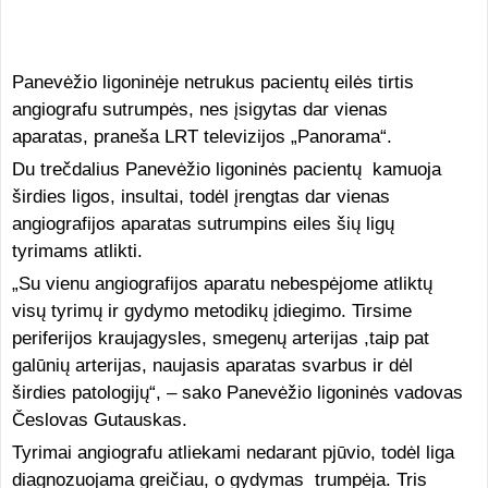
Panevėžio ligoninėje netrukus pacientų eilės tirtis
angiografu sutrumpės, nes įsigytas dar vienas
aparatas, praneša LRT televizijos „Panorama“.
Du trečdalius Panevėžio ligoninės pacientų kamuoja
širdies ligos, insultai, todėl įrengtas dar vienas
angiografijos aparatas sutrumpins eiles šių ligų
tyrimams atlikti.
„Su vienu angiografijos aparatu nebespėjome atliktų
visų tyrimų ir gydymo metodikų įdiegimo. Tirsime
periferijos kraujagysles, smegenų arterijas ,taip pat
galūnių arterijas, naujasis aparatas svarbus ir dėl
širdies patologijų“, – sako Panevėžio ligoninės vadovas
Česlovas Gutauskas.
Tyrimai angiografu atliekami nedarant pjūvio, todėl liga
diagnozuojama greičiau, o gydymas trumpėja. Tris