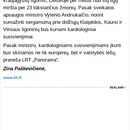
kraujagyslių ligomis, Lietuvoje per metus nuo šių ligų
miršta per 23 tūkstančius žmonių. Pasak sveikatos
apsaugos ministro Vytenio Andriukaičio, norint
sumažinti sergamumą prie didžiųjų Klaipėdos, Kauno ir
Vilniaus ligoninių bus kuriami kardiologiniai
susivienijimai.
Pasak ministro, kardiologiniams susivienijimams įkurti
bus skiriamos ne tik europinių, bet ir valstybės lėšų,
praneša LRT „Panorama“.
Zina Paškevičienė,
www.lrt.lt
REKLAMA