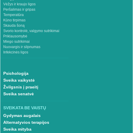
Vėžys ir kraujo ligos
Peršalimas ir gripas
Temperatūra
Kūno tirpimas
Skauda šoną
Svorio kontrolė, valgymo sutrikimai
Priklausomybė
Miego sutrikimai
Nuovargis ir silpnumas
Infekcinės ligos
Psichologija
Sveika vaikystė
Žvilgsnis į praeitį
Sveika senatvė
SVEIKATA BE VAISTŲ
Gydymas augalais
Alternatyvios terapijos
Sveika mityba