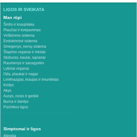
LIGOS IR SVEIKATA
Man rūpi
Širdis ir kraujotaka
Plaučiai ir kvėpavimas
Virškinimo sistema
Endokrininė sistema
Smegenys, nervų sistema
Šlapimo organai ir inkstai
Stuburas, kaulai, sąnariai
Raumenys ir sausgyslės
Lytiniai organai
Oda, plaukai ir nagai
Limfmazgiai, kraujas ir imunitetas
Krūtys
Akys
Ausys, nosis ir gerklė
Burna ir dantys
Psichikos ligos
Simptomai ir ligos
Alergija