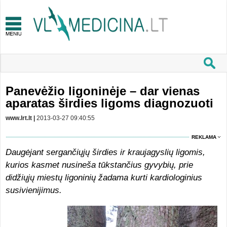
Panevėžio ligoninėje – dar vienas
aparatas širdies ligoms diagnozuoti
www.lrt.lt |
2013-03-27 09:40:55
REKLAMA
Daugėjant sergančiųjų širdies ir kraujagyslių ligomis,
kurios kasmet nusineša tūkstančius gyvybių, prie
didžiųjų miestų ligoninių žadama kurti kardiologinius
susivienijimus.