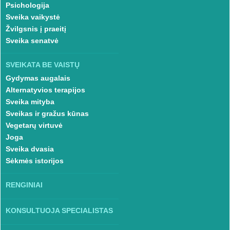
Psichologija
Sveika vaikystė
Žvilgsnis į praeitį
Sveika senatvė
SVEIKATA BE VAISTŲ
Gydymas augalais
Alternatyvios terapijos
Sveika mityba
Sveikas ir gražus kūnas
Vegetarų virtuvė
Joga
Sveika dvasia
Sėkmės istorijos
RENGINIAI
KONSULTUOJA SPECIALISTAS