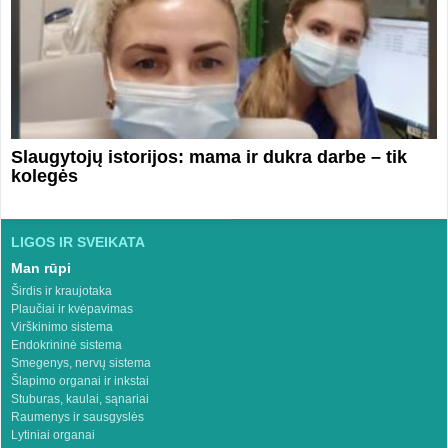
Slaugytojų istorijos: mama ir dukra darbe – tik
kolegės
LIGOS IR SVEIKATA
Man rūpi
Širdis ir kraujotaka
Plaučiai ir kvėpavimas
Virškinimo sistema
Endokrininė sistema
Smegenys, nervų sistema
Šlapimo organai ir inkstai
Stuburas, kaulai, sąnariai
Raumenys ir sausgyslės
Lytiniai organai