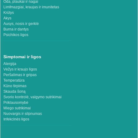
Oda, plaukai ir nagai
Limfmazgiai, kraujas ir imunitetas
Krūtys
Akys
Ausys, nosis ir gerklė
Burna ir dantys
Psichikos ligos
Simptomai ir ligos
Alergija
Vėžys ir kraujo ligos
Peršalimas ir gripas
Temperatūra
Kūno tirpimas
Skauda šoną
Svorio kontrolė, valgymo sutrikimai
Priklausomybė
Miego sutrikimai
Nuovargis ir silpnumas
Infekcinės ligos