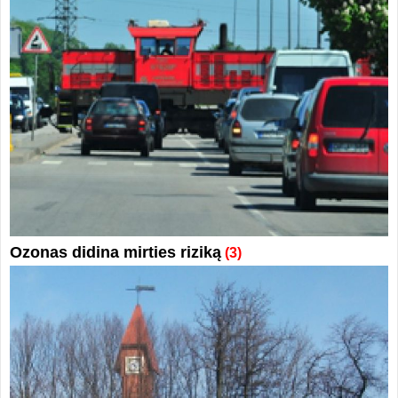
Ozonas didina mirties riziką
(3)