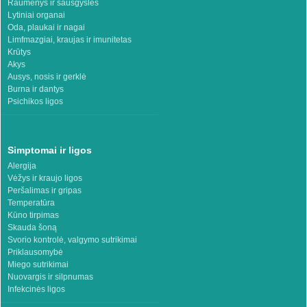
Raumenys ir sausgyslės
Lytiniai organai
Oda, plaukai ir nagai
Limfmazgiai, kraujas ir imunitetas
Krūtys
Akys
Ausys, nosis ir gerklė
Burna ir dantys
Psichikos ligos
Simptomai ir ligos
Alergija
Vėžys ir kraujo ligos
Peršalimas ir gripas
Temperatūra
Kūno tirpimas
Skauda šoną
Svorio kontrolė, valgymo sutrikimai
Priklausomybė
Miego sutrikimai
Nuovargis ir silpnumas
Infekcinės ligos