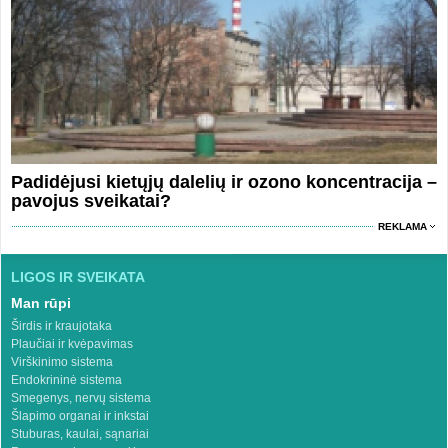
Padidėjusi kietųjų dalelių ir ozono koncentracija –
pavojus sveikatai?
REKLAMA
LIGOS IR SVEIKATA
Man rūpi
Širdis ir kraujotaka
Plaučiai ir kvėpavimas
Virškinimo sistema
Endokrininė sistema
Smegenys, nervų sistema
Šlapimo organai ir inkstai
Stuburas, kaulai, sąnariai