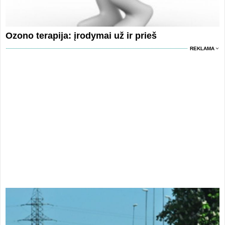
Ozono terapija: įrodymai už ir prieš
REKLAMA