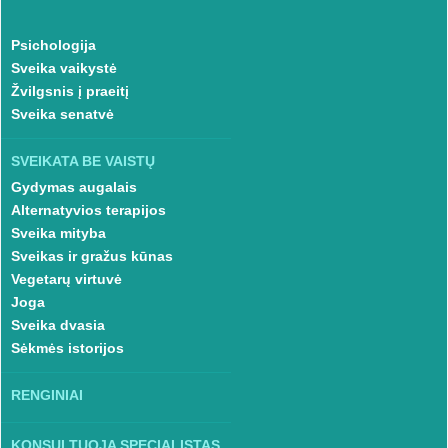
Psichologija
Sveika vaikystė
Žvilgsnis į praeitį
Sveika senatvė
SVEIKATA BE VAISTŲ
Gydymas augalais
Alternatyvios terapijos
Sveika mityba
Sveikas ir gražus kūnas
Vegetarų virtuvė
Joga
Sveika dvasia
Sėkmės istorijos
RENGINIAI
KONSULTUOJA SPECIALISTAS