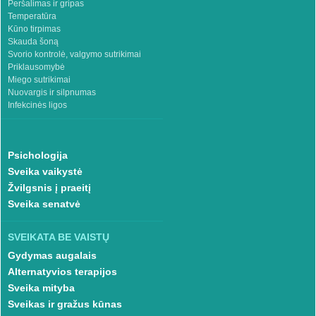
Peršalimas ir gripas
Temperatūra
Kūno tirpimas
Skauda šoną
Svorio kontrolė, valgymo sutrikimai
Priklausomybė
Miego sutrikimai
Nuovargis ir silpnumas
Infekcinės ligos
Psichologija
Sveika vaikystė
Žvilgsnis į praeitį
Sveika senatvė
SVEIKATA BE VAISTŲ
Gydymas augalais
Alternatyvios terapijos
Sveika mityba
Sveikas ir gražus kūnas