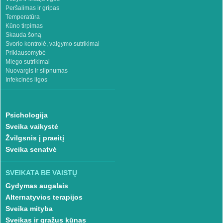
Peršalimas ir gripas
Temperatūra
Kūno tirpimas
Skauda šoną
Svorio kontrolė, valgymo sutrikimai
Priklausomybė
Miego sutrikimai
Nuovargis ir silpnumas
Infekcinės ligos
Psichologija
Sveika vaikystė
Žvilgsnis į praeitį
Sveika senatvė
SVEIKATA BE VAISTŲ
Gydymas augalais
Alternatyvios terapijos
Sveika mityba
Sveikas ir gražus kūnas