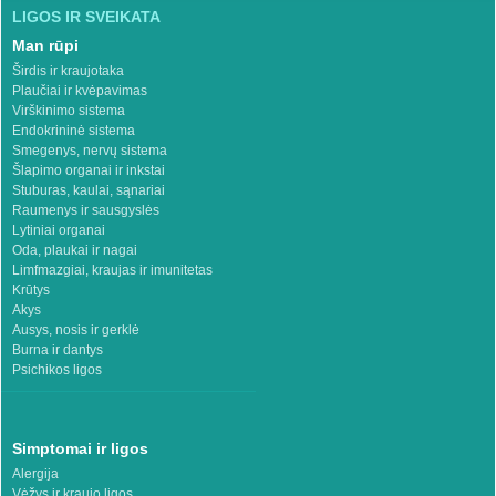
LIGOS IR SVEIKATA
Man rūpi
Širdis ir kraujotaka
Plaučiai ir kvėpavimas
Virškinimo sistema
Endokrininė sistema
Smegenys, nervų sistema
Šlapimo organai ir inkstai
Stuburas, kaulai, sąnariai
Raumenys ir sausgyslės
Lytiniai organai
Oda, plaukai ir nagai
Limfmazgiai, kraujas ir imunitetas
Krūtys
Akys
Ausys, nosis ir gerklė
Burna ir dantys
Psichikos ligos
Simptomai ir ligos
Alergija
Vėžys ir kraujo ligos