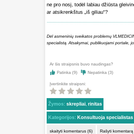
ne pro nosį, todėl labiau džiūsta gleivin
ar atsikrenkštus „iš giliau“?
Dėl asmeninių sveikatos problemų VLMEDICINA.
specialistą. Atsakymai, publikuojami portale, jo
Ar šis straipsnis buvo naudingas?
Patinka (
9
)
Nepatinka (
3
)
Įvertinkite straipsni:
Žymos:
skrepliai
,
rinitas
Kategorijos:
Konsultuoja specialistas
skaityti komentarus (6)
Rašyti komentarą