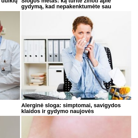
 dulkių
Slogos metas: ką turite žinoti apie
gydymą, kad nepakenktumėte sau
Alerginė sloga: simptomai, savigydos
klaidos ir gydymo naujovės