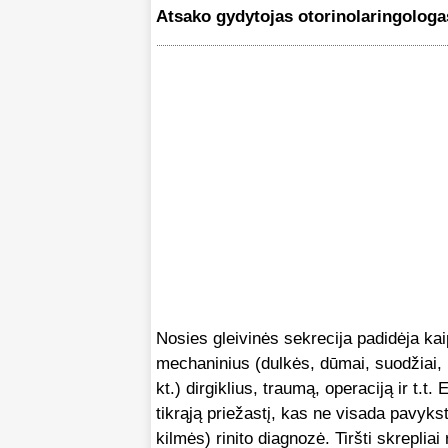
Atsako gydytojas otorinolaringologa
Nosies gleivinės sekrecija padidėja kaip
mechaninius (dulkės, dūmai, suodžiai, 
kt.) dirgiklius, traumą, operaciją ir t.t.
tikrąją priežastį, kas ne visada pavyks
kilmės) rinito diagnozė. Tiršti skrepli