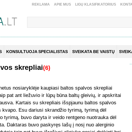
REKLAMA
APIE MUS
LIGŲ KLASIFIKATORIUS
KONTA
S
KONSULTUOJA SPECIALISTAS
SVEIKATA BE VAISTŲ
SVEI
vos skrepliai
(6)
metus nosiaryklėje kaupiasi baltos spalvos skrepliai
ip pat ant liežuvio ir lūpų būna baltų gleivių, ir apskritai
rausva. Kartais su skrepliais išspjaunu baltos spalvos
kvapo. Esu dariusi skrandžio tyrimą, tyrimą dėl
lio tyrimą, buvo daryta ir veido rentgeno nuotrauka dėl
ta. Daktaras buvo paskyręs lašų į nosį nuo alerginio