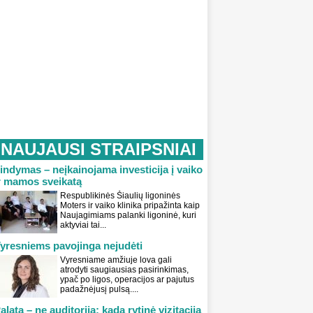
NAUJAUSI STRAIPSNIAI
indymas – neįkainojama investicija į vaiko
r mamos sveikatą
Respublikinės Šiaulių ligoninės
Moters ir vaiko klinika pripažinta kaip
Naujagimiams palanki ligoninė, kuri
aktyviai tai...
yresniems pavojinga nejudėti
Vyresniame amžiuje lova gali
atrodyti saugiausias pasirinkimas,
ypač po ligos, operacijos ar pajutus
padažnėjusį pulsą....
alata – ne auditorija: kada rytinė vizitacija