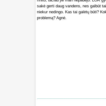
rinito, tačiau jie man nepadėjo. LOR gyd
sakė gerti daug vandens, nes galbūt ta
niekur nedingo. Kas tai galėtų būti? Kok
problemą? Agnė.