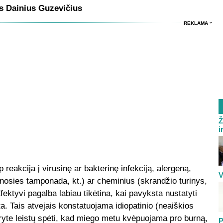
s Dainius Guzevičius
REKLAMA
Ž
i
 reakcija į virusinę ar bakterinę infekciją, alergeną,
V
nosies tamponada, kt.) ar cheminius (skrandžio turinys,
 Efektyvi pagalba labiau tikėtina, kai pavyksta nustatyti
ta. Tais atvejais konstatuojama idiopatinio (neaiškios
ai ryte leistų spėti, kad miego metu kvėpuojama pro burną,
P