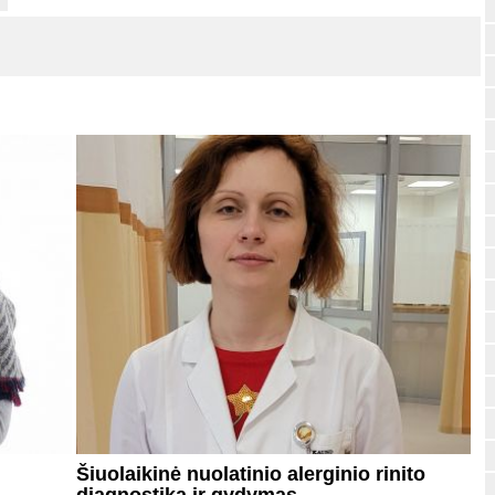
Šiuolaikinė nuolatinio alerginio rinito