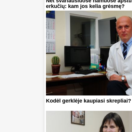
Net švariausiuose namuose apstu
erkučių: kam jos kelia grėsmę?
Kodėl gerklėje kaupiasi skrepliai?