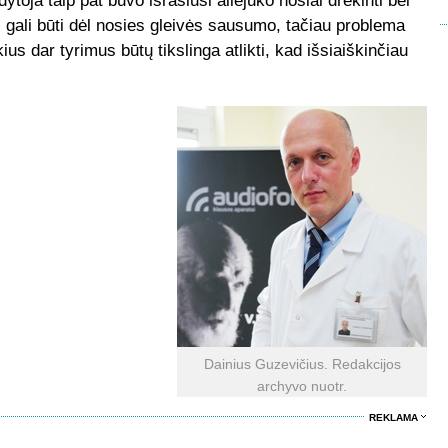
ytoja taip pat buvo išrašiusi aliejuko nosiai drėkinti bei
i gali būti dėl nosies gleivės sausumo, tačiau problema
ius dar tyrimus būtų tikslinga atlikti, kad išsiaiškinčiau
Dainius Guzevičius. Redakcijos
archyvo nuotr.
REKLAMA