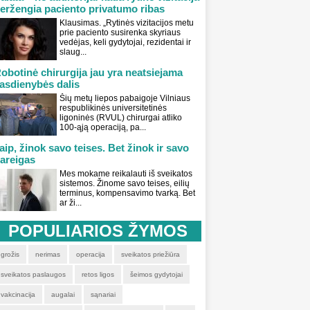
eržengia paciento privatumo ribas
Klausimas. „Rytinės vizitacijos metu
prie paciento susirenka skyriaus
vedėjas, keli gydytojai, rezidentai ir
slaug...
obotinė chirurgija jau yra neatsiejama
asdienybės dalis
Šių metų liepos pabaigoje Vilniaus
respublikinės universitetinės
ligoninės (RVUL) chirurgai atliko
100-ąją operaciją, pa...
aip, žinok savo teises. Bet žinok ir savo
areigas
Mes mokame reikalauti iš sveikatos
sistemos. Žinome savo teises, eilių
terminus, kompensavimo tvarką. Bet
ar ži...
POPULIARIOS ŽYMOS
grožis
nerimas
operacija
sveikatos priežiūra
sveikatos paslaugos
retos ligos
šeimos gydytojai
vakcinacija
augalai
sąnariai