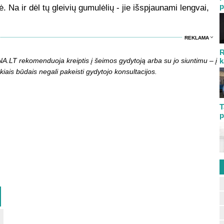
p
ė. Na ir dėl tų gleivių gumulėlių - jie išspjaunami lengvai,
REKLAMA
R
LT rekomenduoja kreiptis į šeimos gydytoją arba su jo siuntimu – į
k
kiais būdais negali pakeisti gydytojo konsultacijos.
T
p