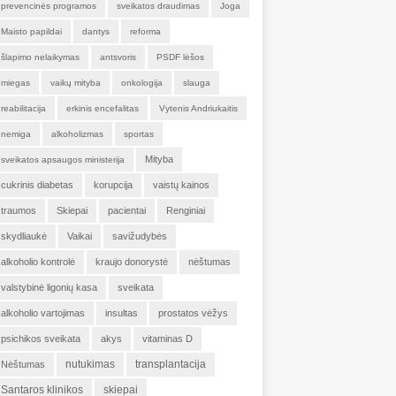
prevencinės programos
sveikatos draudimas
Joga
Maisto papildai
dantys
reforma
šlapimo nelaikymas
antsvoris
PSDF lėšos
miegas
vaikų mityba
onkologija
slauga
reabilitacija
erkinis encefalitas
Vytenis Andriukaitis
nemiga
alkoholizmas
sportas
Mityba
sveikatos apsaugos ministerija
cukrinis diabetas
korupcija
vaistų kainos
traumos
Skiepai
pacientai
Renginiai
skydliaukė
Vaikai
savižudybės
alkoholio kontrolė
kraujo donorystė
nėštumas
valstybinė ligonių kasa
sveikata
alkoholio vartojimas
insultas
prostatos vėžys
psichikos sveikata
akys
vitaminas D
nutukimas
transplantacija
Nėštumas
Santaros klinikos
skiepai