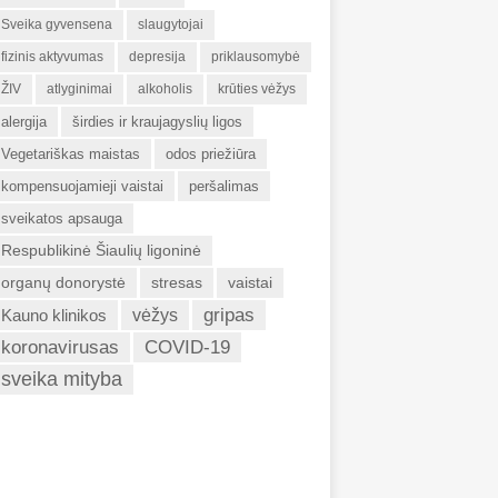
Sveika gyvensena
slaugytojai
fizinis aktyvumas
depresija
priklausomybė
ŽIV
atlyginimai
alkoholis
krūties vėžys
alergija
širdies ir kraujagyslių ligos
Vegetariškas maistas
odos priežiūra
kompensuojamieji vaistai
peršalimas
sveikatos apsauga
Respublikinė Šiaulių ligoninė
organų donorystė
stresas
vaistai
gripas
Kauno klinikos
vėžys
koronavirusas
COVID-19
sveika mityba