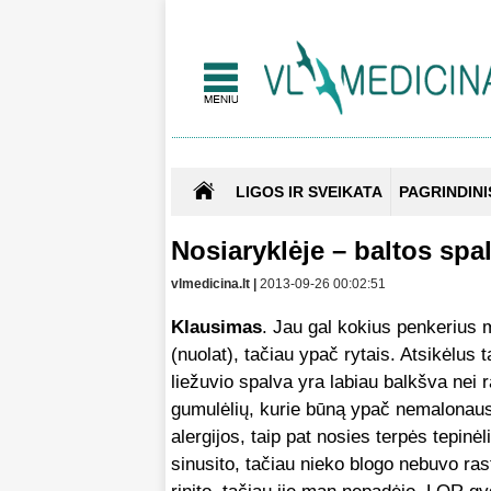
LIGOS IR SVEIKATA
PAGRINDINI
Nosiaryklėje – baltos spal
vlmedicina.lt |
2013-09-26 00:02:51
Klausimas
. Jau gal kokius penkerius 
(nuolat), tačiau ypač rytais. Atsikėlus ta
liežuvio spalva yra labiau balkšva nei 
gumulėlių, kurie būną ypač nemalonaus 
alergijos, taip pat nosies terpės tepinė
sinusito, tačiau nieko blogo nebuvo ras