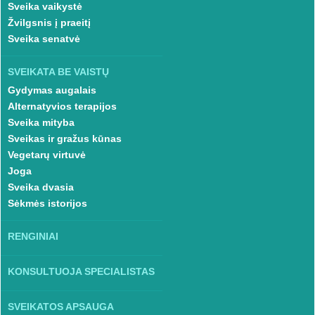
Sveika vaikystė
Žvilgsnis į praeitį
Sveika senatvė
SVEIKATA BE VAISTŲ
Gydymas augalais
Alternatyvios terapijos
Sveika mityba
Sveikas ir gražus kūnas
Vegetarų virtuvė
Joga
Sveika dvasia
Sėkmės istorijos
RENGINIAI
KONSULTUOJA SPECIALISTAS
SVEIKATOS APSAUGA