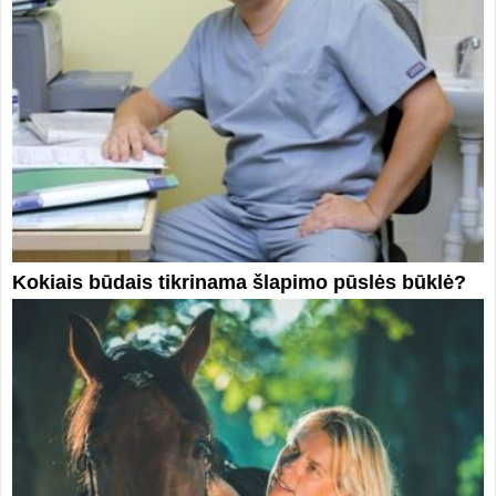
Kokiais būdais tikrinama šlapimo pūslės būklė?