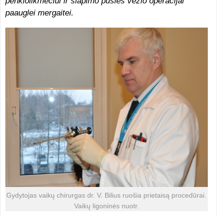
penkiolikmečiui ir šlapimo pūslės vėžio operacijai
paauglei mergaitei.
Gydytojas vaikų chirurgas dr. V. Bilius ruošia prietaisą procedūrai.
Vaikų ligoninės nuotr.