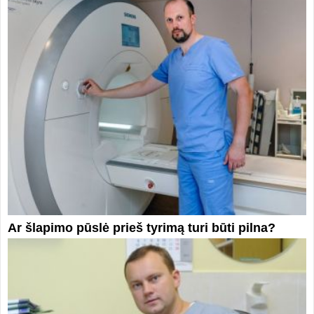
Ar šlapimo pūslė prieš tyrimą turi būti pilna?