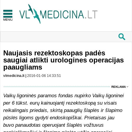
Naujasis rezektoskopas padės
saugiai atlikti urologines operacijas
paaugliams
vlmedicina.lt |
2016-01-06 14:33:51
REKLAMA
Vaikų ligoninės paramos fondas nupirko Vaikų ligoninei
per 6 tūkst. eurų kainuojantį rezektoskopą su visais
reikalingais priedais, skirtą paauglių šlaplės ir šlapimo
pūslės ligoms gydyti endoskopiškai. Prietaisas jau
buvo panaudotas operuojant šlaplės vožtuvus