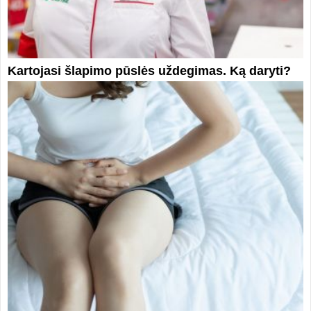
Kartojasi šlapimo pūslės uždegimas. Ką daryti?