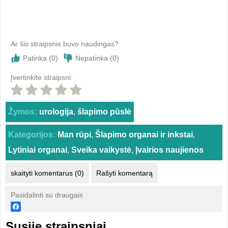
Ar šis straipsnis buvo naudingas?
Patinka (
0
)
Nepatinka (
0
)
Įvertinkite straipsni:
Žymos:
urologija
,
šlapimo pūslė
Kategorijos:
Man rūpi
,
Šlapimo organai ir inkstai
,
Lytiniai organai
,
Sveika vaikystė
,
Įvairios naujienos
skaityti komentarus (0)
Rašyti komentarą
Pasidalinti su draugais
Susiję straipsniai