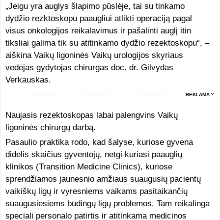
„Jeigu yra auglys šlapimo pūslėje, tai su tinkamo
dydžio rezktoskopu paaugliui atlikti operaciją pagal
visus onkologijos reikalavimus ir pašalinti auglį itin
tiksliai galima tik su atitinkamo dydžio rezektoskopu“, –
aiškina Vaikų ligoninės Vaikų urologijos skyriaus
vedėjas gydytojas chirurgas doc. dr. Gilvydas
Verkauskas.
REKLAMA
Naujasis rezektoskopas labai palengvins Vaikų
ligoninės chirurgų darbą.
Pasaulio praktika rodo, kad šalyse, kuriose gyvena
didelis skaičius gyventojų, netgi kuriasi paauglių
klinikos (Transition Medicine Clinics), kuriose
sprendžiamos jaunesnio amžiaus suaugusių pacientų
vaikiškų ligų ir vyresniems vaikams pasitaikančių
suaugusiesiems būdingų ligų problemos. Tam reikalinga
speciali personalo patirtis ir atitinkama medicinos