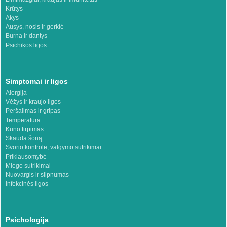
Krūtys
Akys
Ausys, nosis ir gerklė
Burna ir dantys
Psichikos ligos
Simptomai ir ligos
Alergija
Vėžys ir kraujo ligos
Peršalimas ir gripas
Temperatūra
Kūno tirpimas
Skauda šoną
Svorio kontrolė, valgymo sutrikimai
Priklausomybė
Miego sutrikimai
Nuovargis ir silpnumas
Infekcinės ligos
Psichologija