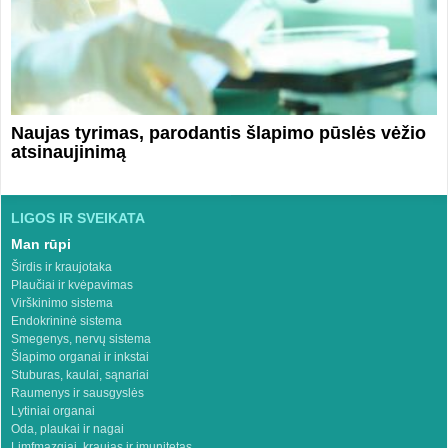
Naujas tyrimas, parodantis šlapimo pūslės vėžio
atsinaujinimą
LIGOS IR SVEIKATA
Man rūpi
Širdis ir kraujotaka
Plaučiai ir kvėpavimas
Virškinimo sistema
Endokrininė sistema
Smegenys, nervų sistema
Šlapimo organai ir inkstai
Stuburas, kaulai, sąnariai
Raumenys ir sausgyslės
Lytiniai organai
Oda, plaukai ir nagai
Limfmazgiai, kraujas ir imunitetas