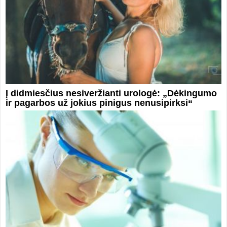
Į didmiesčius nesiveržianti urologė: „Dėkingumo
ir pagarbos už jokius pinigus nenusipirksi“