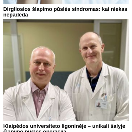
Dirgliosios šlapimo pūslės sindromas: kai niekas
nepadeda
Klaipėdos universiteto ligoninėje – unikali šalyje
šlapimo pūslės operacija