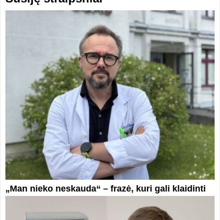
„Man nieko neskauda“ – frazė, kuri gali klaidinti