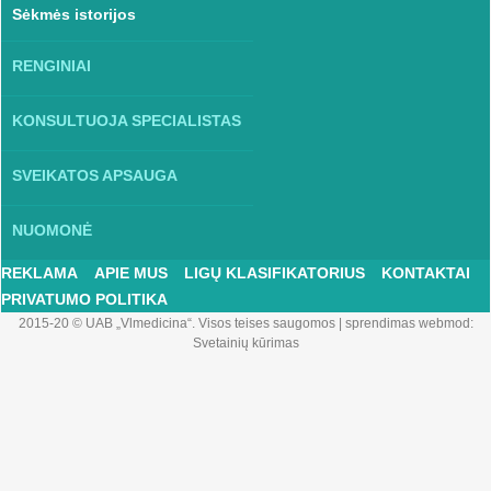
Sėkmės istorijos
RENGINIAI
KONSULTUOJA SPECIALISTAS
SVEIKATOS APSAUGA
NUOMONĖ
REKLAMA
APIE MUS
LIGŲ KLASIFIKATORIUS
KONTAKTAI
PRIVATUMO POLITIKA
2015-20 © UAB „Vlmedicina“. Visos teises saugomos
|
sprendimas webmod:
Svetainių kūrimas