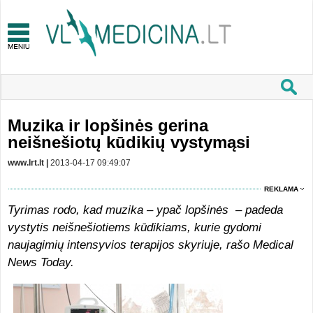
Muzika ir lopšinės gerina
neišnešiotų kūdikių vystymąsi
www.lrt.lt |
2013-04-17 09:49:07
REKLAMA
Tyrimas rodo, kad muzika – ypač lopšinės – padeda
vystytis neišnešiotiems kūdikiams, kurie gydomi
naujagimių intensyvios terapijos skyriuje, rašo Medical
News Today.