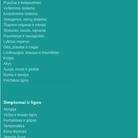
Plaučiai ir kvėpavimas
Virškinimo sistema
Endokrininė sistema
Smegenys, nervų sistema
Šlapimo organai ir inkstai
Stuburas, kaulai, sąnariai
Raumenys ir sausgyslės
Lytiniai organai
Oda, plaukai ir nagai
Limfmazgiai, kraujas ir imunitetas
Krūtys
Akys
Ausys, nosis ir gerklė
Burna ir dantys
Psichikos ligos
Simptomai ir ligos
Alergija
Vėžys ir kraujo ligos
Peršalimas ir gripas
Temperatūra
Kūno tirpimas
Skauda šoną