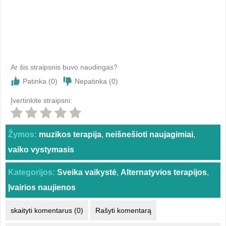
Ar šis straipsnis buvo naudingas?
Patinka (
0
)
Nepatinka (
0
)
Įvertinkite straipsni:
Žymos:
muzikos terapija
,
neišnešioti naujagimiai
,
vaiko vystymasis
Kategorijos:
Sveika vaikystė
,
Alternatyvios terapijos
,
Įvairios naujienos
skaityti komentarus (0)
Rašyti komentarą