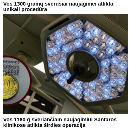
Vos 1300 gramų svėrusiai naujagimei atlikta
unikali procedūra
Vos 1160 g sveriančiam naujagimiui Santaros
klinikose atlikta širdies operacija