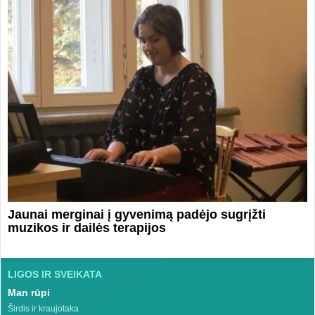
Jaunai merginai į gyvenimą padėjo sugrįžti
muzikos ir dailės terapijos
LIGOS IR SVEIKATA
Man rūpi
Širdis ir kraujotaka