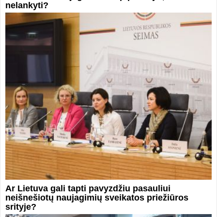
nelankyti?
Ar Lietuva gali tapti pavyzdžiu pasauliui
neišnešiotų naujagimių sveikatos priežiūros
srityje?