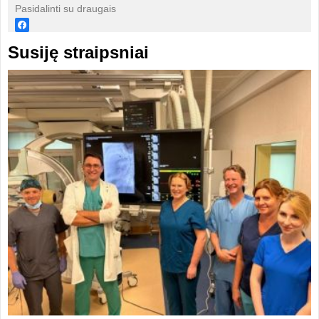
Pasidalinti su draugais
Susiję straipsniai