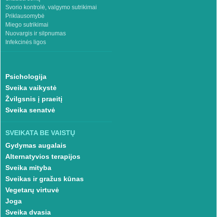
Svorio kontrolė, valgymo sutrikimai
Priklausomybė
Miego sutrikimai
Nuovargis ir silpnumas
Infekcinės ligos
Psichologija
Sveika vaikystė
Žvilgsnis į praeitį
Sveika senatvė
SVEIKATA BE VAISTŲ
Gydymas augalais
Alternatyvios terapijos
Sveika mityba
Sveikas ir gražus kūnas
Vegetarų virtuvė
Joga
Sveika dvasia