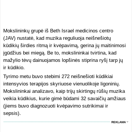
Mokslininkų grupė iš Beth Israel medicinos centro
(JAV) nustatė, kad muzika reguliuoja neišnešiotų
kūdikių širdies ritmą ir kvėpavimą, gerina jų maitinimosi
įgūdžius bei miegą. Be to, mokslininkai tvirtina, kad
mažylio tėvų dainuojamos lopšinės stiprina ryšį tarp jų
ir kūdikio.
Tyrimo metu buvo stebimi 272 neišnešioti kūdikiai
intensyvios terapijos skyriuose vienuolikoje ligoninių.
Mokslininkai analizavo, kaip trijų skirtingų rūšių muzika
veikia kūdikius, kurie gimė būdami 32 savaičių amžiaus
(jiems buvo diagnozuoti kvėpavimo sutrikimai ir
sepsis).
REKLAMA