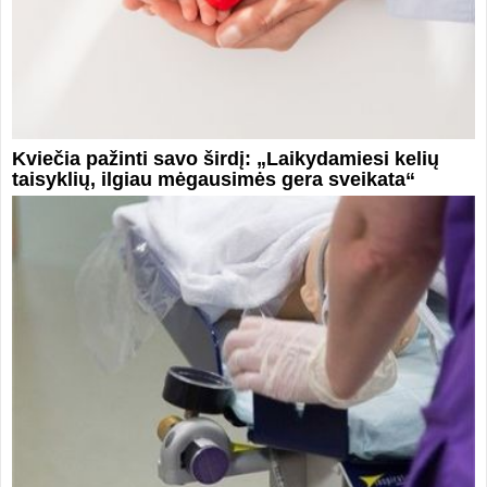
Kviečia pažinti savo širdį: „Laikydamiesi kelių
taisyklių, ilgiau mėgausimės gera sveikata“