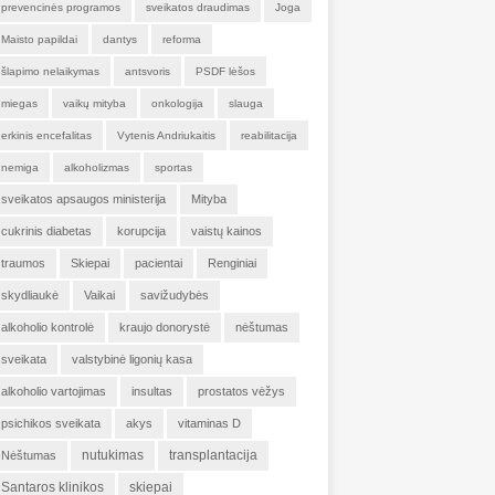
prevencinės programos
sveikatos draudimas
Joga
Maisto papildai
dantys
reforma
šlapimo nelaikymas
antsvoris
PSDF lėšos
miegas
vaikų mityba
onkologija
slauga
erkinis encefalitas
Vytenis Andriukaitis
reabilitacija
nemiga
alkoholizmas
sportas
sveikatos apsaugos ministerija
Mityba
cukrinis diabetas
korupcija
vaistų kainos
traumos
Skiepai
pacientai
Renginiai
skydliaukė
Vaikai
savižudybės
alkoholio kontrolė
kraujo donorystė
nėštumas
sveikata
valstybinė ligonių kasa
alkoholio vartojimas
insultas
prostatos vėžys
psichikos sveikata
akys
vitaminas D
nutukimas
transplantacija
Nėštumas
Santaros klinikos
skiepai