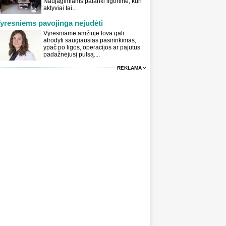
Naujagimiams palanki ligoninė, kuri
aktyviai tai...
yresniems pavojinga nejudėti
Vyresniame amžiuje lova gali
atrodyti saugiausias pasirinkimas,
ypač po ligos, operacijos ar pajutus
padažnėjusį pulsą....
REKLAMA