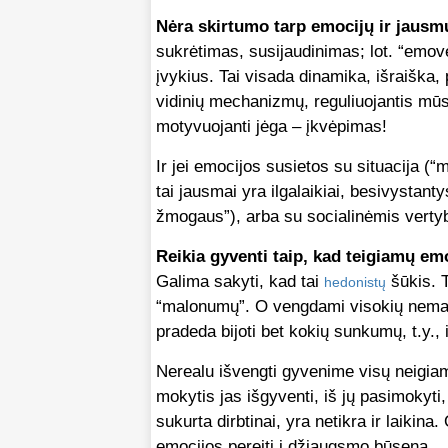
Nėra skirtumo tarp emocijų ir jausm
sukrėtimas, susijaudinimas; lot. “emov
įvykius. Tai visada dinamika, išraiška,
vidinių mechanizmų, reguliuojantis mūsų
motyvuojanti jėga – įkvėpimas!
Ir jei emocijos susietos su situacija (
tai jausmai yra ilgalaikiai, besivystant
žmogaus”), arba su socialinėmis verty
Reikia gyventi taip, kad teigiamų e
Galima sakyti, kad tai
šūkis. 
hedonistų
“malonumų”. O vengdami visokių nemalo
pradeda bijoti bet kokių sunkumų, t.y.,
Nerealu išvengti gyvenime visų neigiamų
mokytis jas išgyventi, iš jų pasimokyti,
sukurta dirbtinai, yra netikra ir laiki
emocijos pereiti į džiaugsmo būseną.