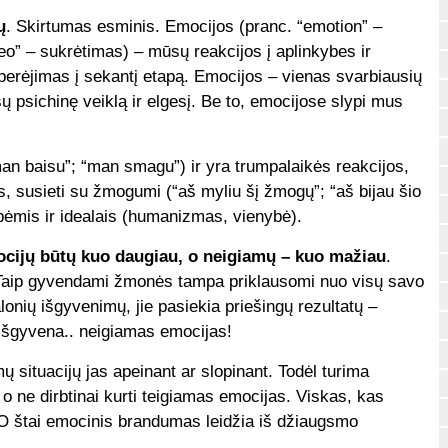
ų
. Skirtumas esminis. Emocijos (pranc. “emotion” –
eo” – sukrėtimas) – mūsų reakcijos į aplinkybes ir
 perėjimas į sekantį etapą. Emocijos – vienas svarbiausių
 psichinę veiklą ir elgesį. Be to, emocijose slypi mus
“man baisu”; “man smagu”) ir yra trumpalaikės reakcijos,
ys, susieti su žmogumi (“aš myliu šį žmogų”; “aš bijau šio
bėmis ir idealais (humanizmas, vienybė).
mocijų būtų kuo daugiau, o neigiamų – kuo mažiau
.
Taip gyvendami žmonės tampa priklausomi nuo visų savo
nių išgyvenimų, jie pasiekia priešingų rezultatų –
 išgyvena.. neigiamas emocijas!
 situacijų jas apeinant ar slopinant. Todėl turima
 o ne dirbtinai kurti teigiamas emocijas. Viskas, kas
na. O štai emocinis brandumas leidžia iš džiaugsmo