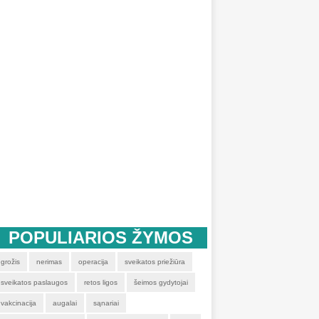
POPULIARIOS ŽYMOS
grožis
nerimas
operacija
sveikatos priežiūra
sveikatos paslaugos
retos ligos
šeimos gydytojai
vakcinacija
augalai
sąnariai