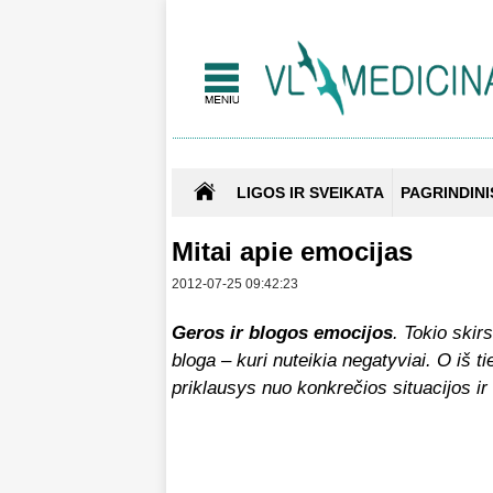
LIGOS IR SVEIKATA
PAGRINDINI
Mitai apie emocijas
2012-07-25 09:42:23
Geros ir blogos emocijos
. Tokio skir
bloga – kuri nuteikia negatyviai. O iš ti
priklausys nuo konkrečios situacijos 