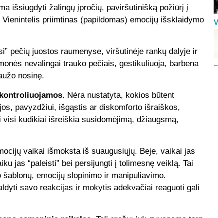
a išsiugdyti žalingų įpročių, paviršutinišką požiūrį į
į. Vienintelis priimtinas (papildomas) emocijų išsklaidymo
V
i” pečių juostos raumenyse, viršutinėje rankų dalyje ir
monės nevalingai trauko pečiais, gestikuliuoja, barbena
iaužo nosinę.
ekontroliuojamos
. Nėra nustatyta, kokios būtent
jos, pavyzdžiui, išgąstis ar diskomforto išraiškos,
ui visi kūdikiai išreiškia susidomėjimą, džiaugsmą,
cijų vaikai išmoksta iš suaugusiųjų. Beje, vaikai jas
u jas “paleisti” bei persijungti į tolimesnę veiklą. Tai
o šablonų, emocijų slopinimo ir manipuliavimo.
aldyti savo reakcijas ir mokytis adekvačiai reaguoti gali