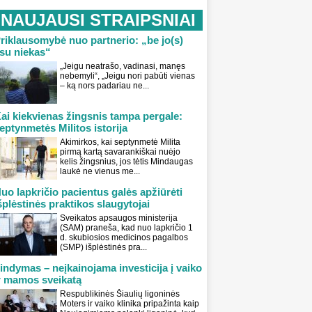
NAUJAUSI STRAIPSNIAI
riklausomybė nuo partnerio: „be jo(s)
su niekas“
„Jeigu neatrašo, vadinasi, manęs
nebemyli“, „Jeigu nori pabūti vienas
– ką nors padariau ne...
ai kiekvienas žingsnis tampa pergale:
eptynmetės Militos istorija
Akimirkos, kai septynmetė Milita
pirmą kartą savarankiškai nuėjo
kelis žingsnius, jos tėtis Mindaugas
laukė ne vienus me...
uo lapkričio pacientus galės apžiūrėti
šplėstinės praktikos slaugytojai
Sveikatos apsaugos ministerija
(SAM) praneša, kad nuo lapkričio 1
d. skubiosios medicinos pagalbos
(SMP) išplėstinės pra...
indymas – neįkainojama investicija į vaiko
r mamos sveikatą
Respublikinės Šiaulių ligoninės
Moters ir vaiko klinika pripažinta kaip