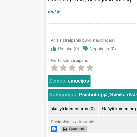
ruvi.lt
Ar šis straipsnis buvo naudingas?
Patinka (
0
)
Nepatinka (
0
)
Įvertinkite straipsni:
Žymos:
emocijos
Kategorijos:
Psichologija
,
Sveika dva
skaityti komentarus (0)
Rašyti komentarą
Pasidalinti su draugais