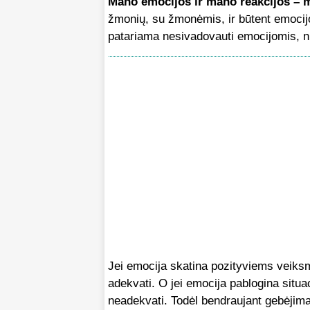
Mano emocijos ir mano reakcijos – 
žmonių, su žmonėmis, ir būtent emocijo
patariama nesivadovauti emocijomis, nu
Jei emocija skatina pozityviems veiksm
adekvati. O jei emocija pablogina situac
neadekvati. Todėl bendraujant gebėjima