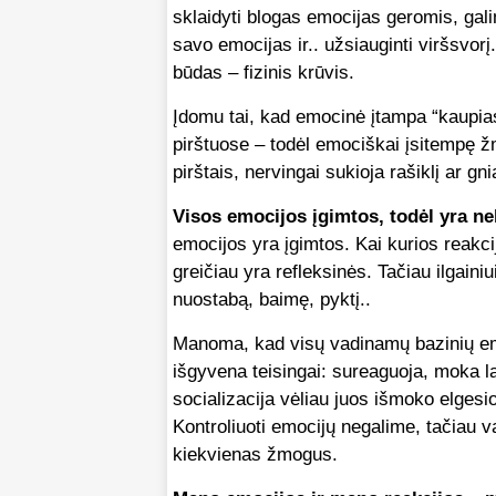
sklaidyti blogas emocijas geromis, galim
savo emocijas ir.. užsiauginti viršsvor
būdas – fizinis krūvis.
Įdomu tai, kad emocinė įtampa “kaupias
pirštuose – todėl emociškai įsitempę ž
pirštais, nervingai sukioja rašiklį ar gn
Visos emocijos įgimtos, todėl yra n
emocijos yra įgimtos. Kai kurios reakci
greičiau yra refleksinės. Tačiau ilgaini
nuostabą, baimę, pyktį..
Manoma, kad visų vadinamų bazinių emo
išgyvena teisingai: sureaguoja, moka laik
socializacija vėliau juos išmoko elgesi
Kontroliuoti emocijų negalime, tačiau v
kiekvienas žmogus.