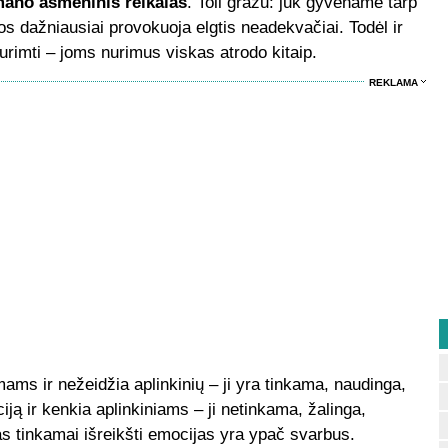
mano asmeninis reikalas
. Toli gražu: juk gyvename tarp
s dažniausiai provokuoja elgtis neadekvačiai. Todėl ir
rimti – joms nurimus viskas atrodo kitaip.
REKLAMA
ams ir nežeidžia aplinkinių – ji yra tinkama, naudinga,
iją ir kenkia aplinkiniams – ji netinkama, žalinga,
s tinkamai išreikšti emocijas yra ypač svarbus.