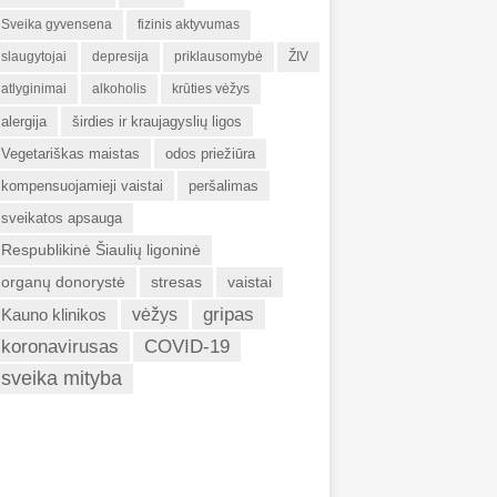
Sveika gyvensena
fizinis aktyvumas
slaugytojai
depresija
priklausomybė
ŽIV
atlyginimai
alkoholis
krūties vėžys
alergija
širdies ir kraujagyslių ligos
Vegetariškas maistas
odos priežiūra
kompensuojamieji vaistai
peršalimas
sveikatos apsauga
Respublikinė Šiaulių ligoninė
organų donorystė
stresas
vaistai
gripas
Kauno klinikos
vėžys
koronavirusas
COVID-19
sveika mityba