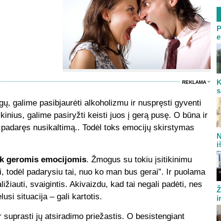
P
e
K
REKLAMA
s
, galime pasibjaurėti alkoholizmu ir nuspręsti gyventi
inius, galime pasiryžti keisti juos į gerą pusę. O būna ir
, padaręs nusikaltimą.. Todėl toks emocijų skirstymas
N
i
tik geromis emocijomis
. Žmogus su tokiu įsitikinimu
 todėl padarysiu tai, nuo ko man bus gerai”. Ir puolama
ižiauti, svaigintis. Akivaizdu, kad tai negali padėti, nes
Ž
usi situacija – gali kartotis.
i
r suprasti jų atsiradimo priežastis. O besistengiant