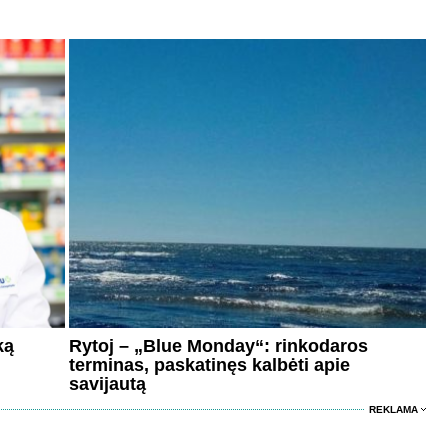
ką
Rytoj – „Blue Monday“: rinkodaros
terminas, paskatinęs kalbėti apie
savijautą
REKLAMA