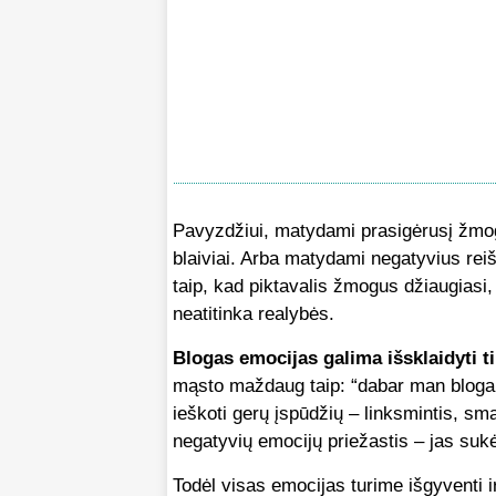
Pavyzdžiui, matydami prasigėrusį žmogų
blaiviai. Arba matydami negatyvius reišk
taip, kad piktavalis žmogus džiaugiasi
neatitinka realybės.
Blogas emocijas galima išsklaidyti 
mąsto maždaug taip: “dabar man blogai,
ieškoti gerų įspūdžių – linksmintis, smal
negatyvių emocijų priežastis – jas sukėl
Todėl visas emocijas turime išgyventi i