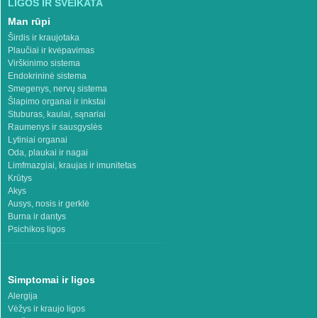
LIGOS IR SVEIKATA
Man rūpi
Širdis ir kraujotaka
Plaučiai ir kvėpavimas
Virškinimo sistema
Endokrininė sistema
Smegenys, nervų sistema
Šlapimo organai ir inkstai
Stuburas, kaulai, sąnariai
Raumenys ir sausgyslės
Lytiniai organai
Oda, plaukai ir nagai
Limfmazgiai, kraujas ir imunitetas
Krūtys
Akys
Ausys, nosis ir gerklė
Burna ir dantys
Psichikos ligos
Simptomai ir ligos
Alergija
Vėžys ir kraujo ligos