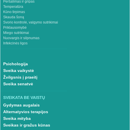
Peršalimas ir gripas
Temperatūra
Kūno tirpimas
Skauda šoną
Svorio kontrolė, valgymo sutrikimai
Priklausomybė
Miego sutrikimai
Nuovargis ir silpnumas
Infekcinės ligos
Psichologija
Sveika vaikystė
Žvilgsnis į praeitį
Sveika senatvė
SVEIKATA BE VAISTŲ
Gydymas augalais
Alternatyvios terapijos
Sveika mityba
Sveikas ir gražus kūnas