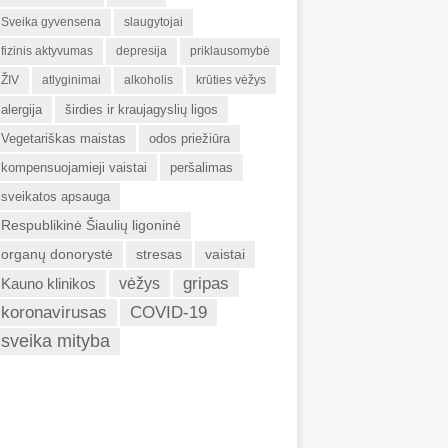
Sveika gyvensena
slaugytojai
fizinis aktyvumas
depresija
priklausomybė
ŽIV
atlyginimai
alkoholis
krūties vėžys
alergija
širdies ir kraujagyslių ligos
Vegetariškas maistas
odos priežiūra
kompensuojamieji vaistai
peršalimas
sveikatos apsauga
Respublikinė Šiaulių ligoninė
organų donorystė
stresas
vaistai
gripas
Kauno klinikos
vėžys
koronavirusas
COVID-19
sveika mityba