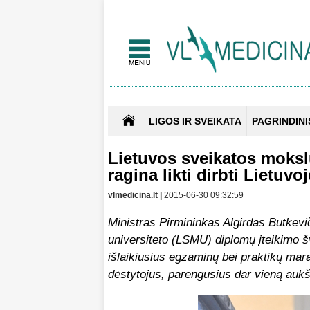
LIGOS IR SVEIKATA
PAGRINDINI
Lietuvos sveikatos moksl
ragina likti dirbti Lietuvoj
vlmedicina.lt |
2015-06-30 09:32:59
Ministras Pirmininkas Algirdas Butkev
universiteto (LSMU) diplomų įteikimo š
išlaikiusius egzaminų bei praktikų mara
dėstytojus, parengusius dar vieną aukšt