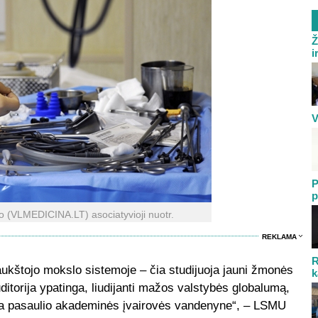
Ž
i
V
P
p
o (VLMEDICINA.LT) asociatyvioji nuotr.
REKLAMA
R
ukštojo mokslo sistemoje – čia studijuoja jauni žmonės
k
uditorija ypatinga, liudijanti mažos valstybės globalumą,
ala pasaulio akademinės įvairovės vandenyne“, – LSMU