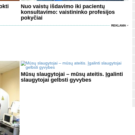
okti
Nuo vaistų išdavimo iki pacientų
konsultavimo: vaistininko profesijos
pokyčiai
REKLAMA
Mūsų slaugytojai – mūsų ateitis. Įgalinti
slaugytojai gelbsti gyvybes