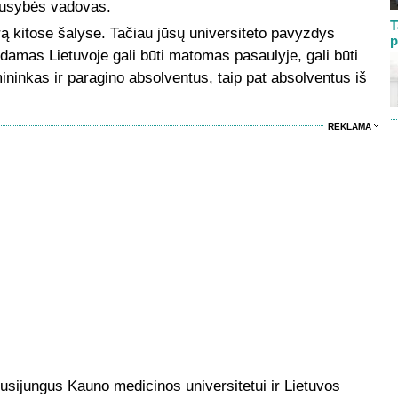
iausybės vadovas.
T
rą kitose šalyse. Tačiau jūsų universiteto pavyzdys
p
damas Lietuvoje gali būti matomas pasaulyje, gali būti
mininkas ir paragino absolventus, taip pat absolventus iš
REKLAMA
sijungus Kauno medicinos universitetui ir Lietuvos