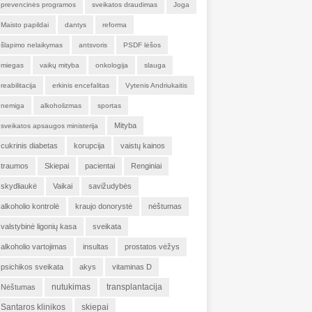
prevencinės programos
sveikatos draudimas
Joga
Maisto papildai
dantys
reforma
šlapimo nelaikymas
antsvoris
PSDF lėšos
miegas
vaikų mityba
onkologija
slauga
reabilitacija
erkinis encefalitas
Vytenis Andriukaitis
nemiga
alkoholizmas
sportas
Mityba
sveikatos apsaugos ministerija
cukrinis diabetas
korupcija
vaistų kainos
traumos
Skiepai
pacientai
Renginiai
skydliaukė
Vaikai
savižudybės
alkoholio kontrolė
kraujo donorystė
nėštumas
valstybinė ligonių kasa
sveikata
alkoholio vartojimas
insultas
prostatos vėžys
psichikos sveikata
akys
vitaminas D
nutukimas
transplantacija
Nėštumas
Santaros klinikos
skiepai