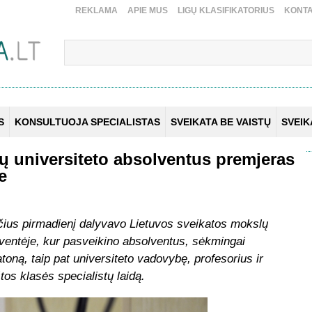
REKLAMA
APIE MUS
LIGŲ KLASIFIKATORIUS
KONTA
S
KONSULTUOJA SPECIALISTAS
SVEIKATA BE VAISTŲ
SVEI
ų universiteto absolventus premjeras
e
ičius pirmadienį dalyvavo Lietuvos sveikatos mokslų
ventėje, kur pasveikino absolventus, sėkmingai
toną, taip pat universiteto vadovybę, profesorius ir
os klasės specialistų laidą.