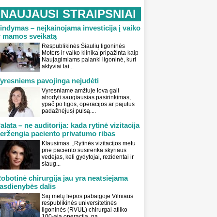
NAUJAUSI STRAIPSNIAI
indymas – neįkainojama investicija į vaiko
r mamos sveikatą
Respublikinės Šiaulių ligoninės
Moters ir vaiko klinika pripažinta kaip
Naujagimiams palanki ligoninė, kuri
aktyviai tai...
yresniems pavojinga nejudėti
Vyresniame amžiuje lova gali
atrodyti saugiausias pasirinkimas,
ypač po ligos, operacijos ar pajutus
padažnėjusį pulsą....
alata – ne auditorija: kada rytinė vizitacija
eržengia paciento privatumo ribas
Klausimas. „Rytinės vizitacijos metu
prie paciento susirenka skyriaus
vedėjas, keli gydytojai, rezidentai ir
slaug...
obotinė chirurgija jau yra neatsiejama
asdienybės dalis
Šių metų liepos pabaigoje Vilniaus
respublikinės universitetinės
ligoninės (RVUL) chirurgai atliko
100-ąją operaciją, pa...