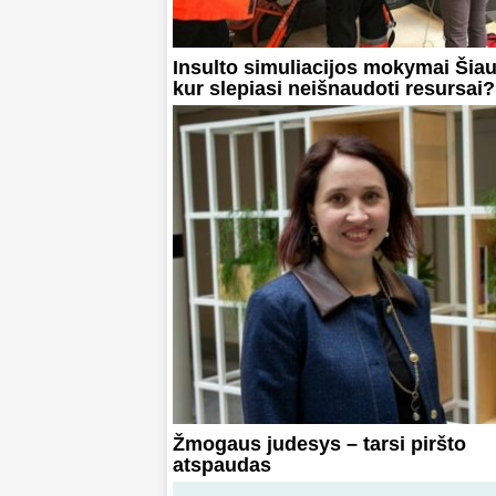
Insulto simuliacijos mokymai Šiau
kur slepiasi neišnaudoti resursai?
Žmogaus judesys – tarsi piršto
atspaudas