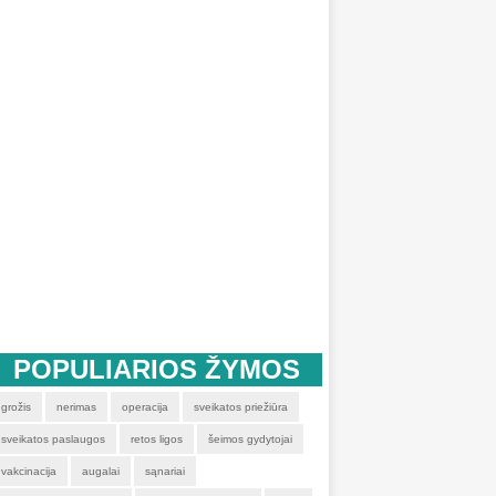
POPULIARIOS ŽYMOS
grožis
nerimas
operacija
sveikatos priežiūra
sveikatos paslaugos
retos ligos
šeimos gydytojai
vakcinacija
augalai
sąnariai