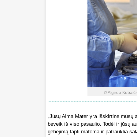
© Algirdo Kubaiči
„Jūsų Alma Mater yra išskirtinė mūsų a
beveik iš viso pasaulio. Todėl ir jūsų a
gebėjimą tapti matoma ir patrauklia s