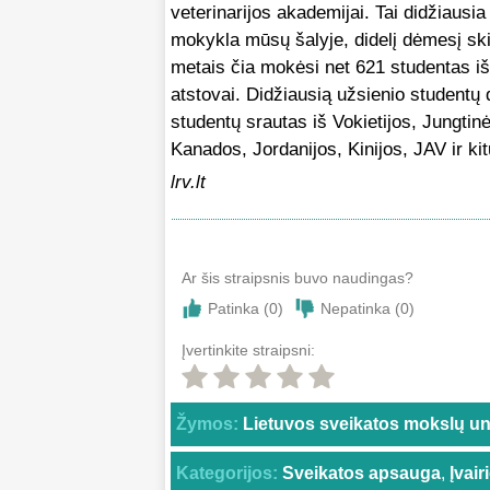
veterinarijos akademijai. Tai didžiausia
mokykla mūsų šalyje, didelį dėmesį ski
metais čia mokėsi net 621 studentas iš 
atstovai. Didžiausią užsienio studentų da
studentų srautas iš Vokietijos, Jungtin
Kanados, Jordanijos, Kinijos, JAV ir kit
lrv.lt
Ar šis straipsnis buvo naudingas?
Patinka (
0
)
Nepatinka (
0
)
Įvertinkite straipsni:
Žymos:
Lietuvos sveikatos mokslų un
Kategorijos:
Sveikatos apsauga
,
Įvai