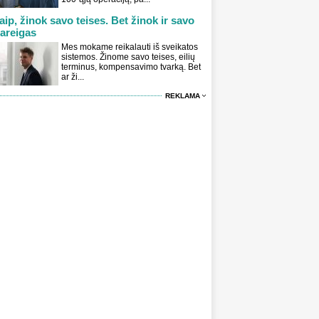
aip, žinok savo teises. Bet žinok ir savo
areigas
Mes mokame reikalauti iš sveikatos
sistemos. Žinome savo teises, eilių
terminus, kompensavimo tvarką. Bet
ar ži...
REKLAMA