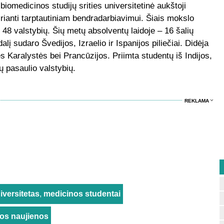
 biomedicinos studijų srities universitetinė aukštoji
rianti tarptautiniam bendradarbiavimui. Šiais mokslo
48 valstybių. Šių metų absolventų laidoje – 16 šalių
lį sudaro Švedijos, Izraelio ir Ispanijos piliečiai. Didėja
ės Karalystės bei Prancūzijos. Priimta studentų iš Indijos,
ų pasaulio valstybių.
REKLAMA
iversitetas
,
medicinos studentai
rios naujienos