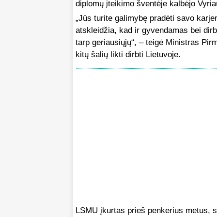
diplomų įteikimo šventėje kalbėjo Vyr
„Jūs turite galimybę pradėti savo karje
atskleidžia, kad ir gyvendamas bei dirb
tarp geriausiųjų“, – teigė Ministras Pir
kitų šalių likti dirbti Lietuvoje.
LSMU įkurtas prieš penkerius metus, su