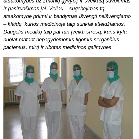
atsakomybės už žmonių gyvybę ir sveikatą suvokimas
ir pasiruošimas jai. Vėliau – sugebėjimas tą
atsakomybę priimti ir bandymas išvengti neišvengiamo
– klaidų, kurios medicinoje taip sunkiai atleidžiamos.
Daugelis medikų taip pat turi įveikti stresą, kuris kyla
nuolat matant nepagydomomis ligomis sergančius
pacientus, mirtį ir ribotas medicinos galimybes.