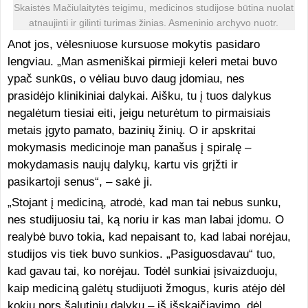
Skaistės Mačiulaitytės teigimu, medicinos studijose būtina nuolat
atnaujinti ir gilinti turimas žinias. Asmeninio archyvo nuotr.
Anot jos, vėlesniuose kursuose mokytis pasidaro
lengviau. „Man asmeniškai pirmieji keleri metai buvo
ypač sunkūs, o vėliau buvo daug įdomiau, nes
prasidėjo klinikiniai dalykai. Aišku, tu į tuos dalykus
negalėtum tiesiai eiti, jeigu neturėtum to pirmaisiais
metais įgyto pamato, bazinių žinių. O ir apskritai
mokymasis medicinoje man panašus į spiralę –
mokydamasis naujų dalykų, kartu vis grįžti ir
pasikartoji senus“, – sakė ji.
„Stojant į mediciną, atrodė, kad man tai nebus sunku,
nes studijuosiu tai, ką noriu ir kas man labai įdomu. O
realybė buvo tokia, kad nepaisant to, kad labai norėjau,
studijos vis tiek buvo sunkios. „Pasiguosdavau“ tuo,
kad gavau tai, ko norėjau. Todėl sunkiai įsivaizduoju,
kaip mediciną galėtų studijuoti žmogus, kuris atėjo dėl
kokių nors šalutinių dalykų – iš išskaičiavimo, dėl