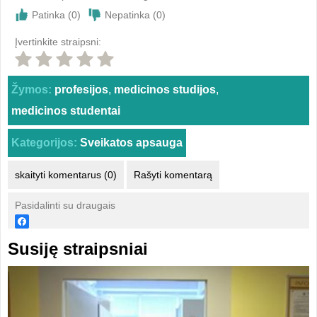
Patinka (
0
)
Nepatinka (
0
)
Įvertinkite straipsni:
Žymos:
profesijos
,
medicinos studijos
,
medicinos studentai
Kategorijos:
Sveikatos apsauga
skaityti komentarus (0)
Rašyti komentarą
Pasidalinti su draugais
Susiję straipsniai