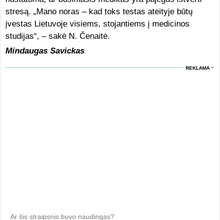
stresą. „Mano noras – kad toks testas ateityje būtų
įvestas Lietuvoje visiems, stojantiems į medicinos
studijas“, – sakė N. Čenaitė.
Mindaugas Savickas
REKLAMA
Ar šis straipsnis buvo naudingas?