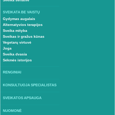
Sveika senatvė
SVEIKATA BE VAISTŲ
Gydymas augalais
Alternatyvios terapijos
Sveika mityba
Sveikas ir gražus kūnas
Vegetarų virtuvė
Joga
Sveika dvasia
Sėkmės istorijos
RENGINIAI
KONSULTUOJA SPECIALISTAS
SVEIKATOS APSAUGA
NUOMONĖ