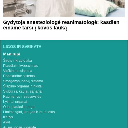
Gydytoja anesteziologė reanimatologė: kasdien
einame tarsi į kovos lauką
LIGOS IR SVEIKATA
Man rūpi
Širdis ir kraujotaka
Plaučiai ir kvėpavimas
Virškinimo sistema
Endokrininė sistema
Smegenys, nervų sistema
Šlapimo organai ir inkstai
Stuburas, kaulai, sąnariai
Raumenys ir sausgyslės
Lytiniai organai
Oda, plaukai ir nagai
Limfmazgiai, kraujas ir imunitetas
Krūtys
Akys
Ausys, nosis ir gerklė