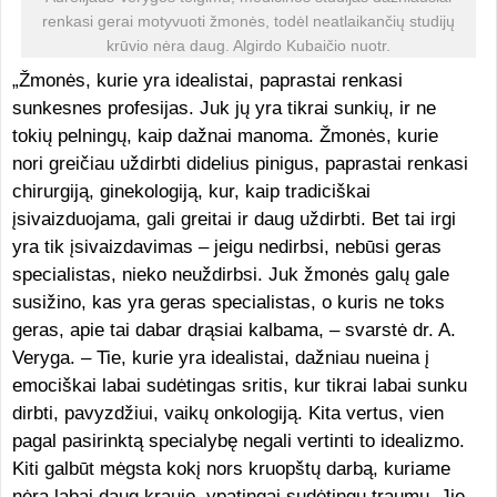
renkasi gerai motyvuoti žmonės, todėl neatlaikančių studijų
krūvio nėra daug. Algirdo Kubaičio nuotr.
„Žmonės, kurie yra idealistai, paprastai renkasi
sunkesnes profesijas. Juk jų yra tikrai sunkių, ir ne
tokių pelningų, kaip dažnai manoma. Žmonės, kurie
nori greičiau uždirbti didelius pinigus, paprastai renkasi
chirurgiją, ginekologiją, kur, kaip tradiciškai
įsivaizduojama, gali greitai ir daug uždirbti. Bet tai irgi
yra tik įsivaizdavimas – jeigu nedirbsi, nebūsi geras
specialistas, nieko neuždirbsi. Juk žmonės galų gale
susižino, kas yra geras specialistas, o kuris ne toks
geras, apie tai dabar drąsiai kalbama, – svarstė dr. A.
Veryga. – Tie, kurie yra idealistai, dažniau nueina į
emociškai labai sudėtingas sritis, kur tikrai labai sunku
dirbti, pavyzdžiui, vaikų onkologiją. Kita vertus, vien
pagal pasirinktą specialybę negali vertinti to idealizmo.
Kiti galbūt mėgsta kokį nors kruopštų darbą, kuriame
nėra labai daug kraujo, ypatingai sudėtingų traumų. Jie