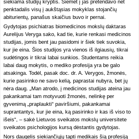
siekiama studijų kryptis. Šiemet į jas pretendavo net
penktadalis visų į aukštąsias mokyklas stojančių
abiturientų, panašus skaičius buvo ir pernai.
Gydytojas psichiatras biomedicinos mokslų daktaras
Aurelijus Veryga sako, kad tie, kurie renkasi medicinos
studijas, jomis bent jau pasidomi ir šiek tiek suvokia,
kur jie eina. Šios studijos yra vienos iš ilgiausių, tikrai
sudėtingos ir tikrai labai sunkios. Studentams reikia
labai daug mokytis, o mediko profesija yra be galo
atsakinga. Todėl, pasak doc. dr. A. Verygos, žmonės,
kurie pasirinko ne savo kelią, paprastai nubyra, bet jų
nėra daug. „Man atrodo, į medicinos studijas ateina jau
pakankamai tam motyvuoti žmonės, nelinkę per
gyvenimą „praplaukti“ paviršiumi, pakankamai
suprantantys, kur jie eina, ką pasirinko ir kas iš viso to
išeis“, – sakė Lietuvos sveikatos mokslų universitete
sveikatos psichologijos kursą dėstantis gydytojas.
Nors daugelis siekiančiųjų tapti medikais šią profesiją