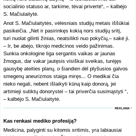
socialinio statuso ar, tarkime, tėvai privertė“, – kalbėjo
S. Mačiulaitytė.
Anot S. Mačiulaitytės, vėlesniais studijų metais iššūkiai
pasikeičia. „Net ir pasirinkęs kokią nors studijų sritį,
turi nuolat gilinti žinias, neatsilikti nuo pokyčių,– sakė ji.
– Ir, be abejo, tikrojo medicinos veido pažinimas.
Sunkia onkologine liga sergantis vaikas ar jaunas
žmogus, dar vakar jautęsis visiškai sveikas, turėjęs
gausybę ateities planų, o šiandien dėl plyšusios galvos
smegenų aneurizmos staiga miręs... O medikai čia
nieko negali, nebent išlaikyti kūną kaip donorą, jei
artimieji sutiktų donorystei – tai priverčia susimąstyti “,
– kalbėjo S. Mačiulaitytė.
REKLAMA
Kas renkasi mediko profesiją?
Medicina, palyginti su kitomis sritimis, yra labiausiai