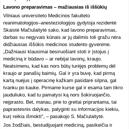
Lavono preparavimas – mažiausias iš iššūkių
Vilniaus universiteto Medicinos fakulteto
reanimatologijos–anesteziologijos gydytoja rezidentė
Skaistė Mačiulaitytė sako, kad lavono preparavimas,
darbas su negyvais kūnais ar jų dalimis toli gražu nėra
didžiausias iššūkis medicinos studento gyvenime.
„Dažniausi klausimai besiruošiant stoti ir įstojus į
mediciną ir būdavo – ar nebijai lavonų, kraujo.
Neatsimenu, kad kas nors būtų turėjęs problemų dėl
kraujo ar panašių baimių. Gal ir yra buvę, kad pirmą
kartą nuėjus į operacinę kažkam pasidarė silpna, gal
tvanku po kauke. Pirmame kurse gal ir esama tam tikro
jauduliuko, kad tu pamatysi ką nors šokiruojančio,
neįprasto. Bet, manau, prie to greitai priprantama, tai
paprastesnis dalykas, palyginti su informacijos kiekiu,
kurį reikia išmokti“, – pasakojo S. Mačiulaitytė.
Jos žodžiais, bestudijuojant mediciną, pasikeičia ir