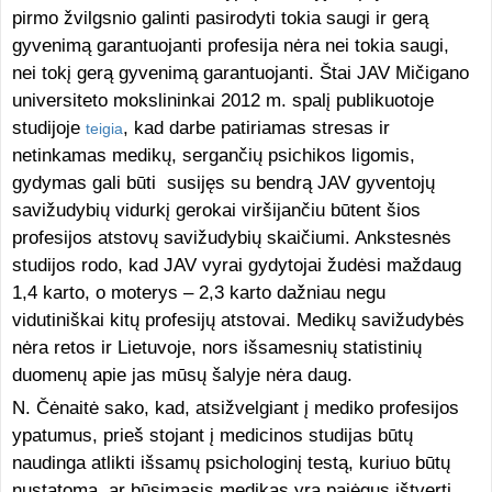
pirmo žvilgsnio galinti pasirodyti tokia saugi ir gerą
gyvenimą garantuojanti profesija nėra nei tokia saugi,
nei tokį gerą gyvenimą garantuojanti. Štai JAV Mičigano
universiteto mokslininkai 2012 m. spalį publikuotoje
studijoje
, kad darbe patiriamas stresas ir
teigia
netinkamas medikų, sergančių psichikos ligomis,
gydymas gali būti susijęs su bendrą JAV gyventojų
savižudybių vidurkį gerokai viršijančiu būtent šios
profesijos atstovų savižudybių skaičiumi. Ankstesnės
studijos rodo, kad JAV vyrai gydytojai žudėsi maždaug
1,4 karto, o moterys – 2,3 karto dažniau negu
vidutiniškai kitų profesijų atstovai. Medikų savižudybės
nėra retos ir Lietuvoje, nors išsamesnių statistinių
duomenų apie jas mūsų šalyje nėra daug.
N. Čėnaitė sako, kad, atsižvelgiant į mediko profesijos
ypatumus, prieš stojant į medicinos studijas būtų
naudinga atlikti išsamų psichologinį testą, kuriuo būtų
nustatoma, ar būsimasis medikas yra pajėgus ištverti