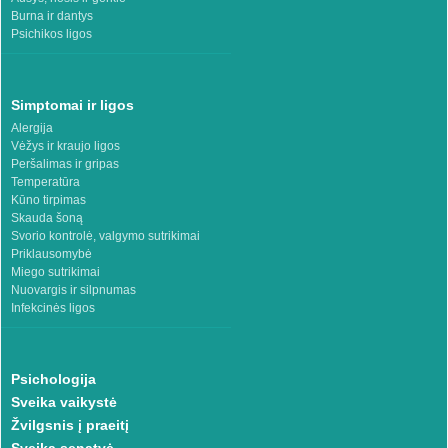
Burna ir dantys
Psichikos ligos
Simptomai ir ligos
Alergija
Vėžys ir kraujo ligos
Peršalimas ir gripas
Temperatūra
Kūno tirpimas
Skauda šoną
Svorio kontrolė, valgymo sutrikimai
Priklausomybė
Miego sutrikimai
Nuovargis ir silpnumas
Infekcinės ligos
Psichologija
Sveika vaikystė
Žvilgsnis į praeitį