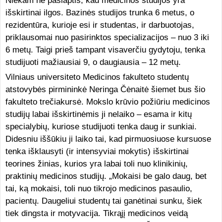
Niekam ne paslaptis, kad medicinos studijos yra
išskirtinai ilgos. Bazinės studijos trunka 6 metus, o
rezidentūra, kurioje esi ir studentas, ir darbuotojas,
priklausomai nuo pasirinktos specializacijos – nuo 3 iki
6 metų. Taigi prieš tampant visaverčiu gydytoju, tenka
studijuoti mažiausiai 9, o daugiausia – 12 metų.
Vilniaus universiteto Medicinos fakulteto studentų
atstovybės pirmininkė Neringa Čėnaitė šiemet bus šio
fakulteto trečiakursė. Mokslo krūvio požiūriu medicinos
studijų labai išskirtinėmis ji nelaiko – esama ir kitų
specialybių, kuriose studijuoti tenka daug ir sunkiai.
Didesniu iššūkiu ji laiko tai, kad pirmuosiuose kursuose
tenka išklausyti (ir intensyviai mokytis) išskirtinai
teorines žinias, kurios yra labai toli nuo klinikinių,
praktinių medicinos studijų. „Mokaisi be galo daug, bet
tai, ką mokaisi, toli nuo tikrojo medicinos pasaulio,
pacientų. Daugeliui studentų tai ganėtinai sunku, šiek
tiek dingsta ir motyvacija. Tikrąjį medicinos veidą