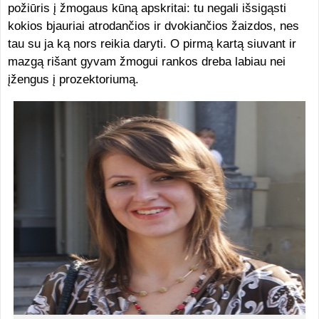
požiūris į žmogaus kūną apskritai: tu negali išsigąsti
kokios bjauriai atrodančios ir dvokiančios žaizdos, nes
tau su ja ką nors reikia daryti. O pirmą kartą siuvant ir
mazgą rišant gyvam žmogui rankos dreba labiau nei
įžengus į prozektoriumą.