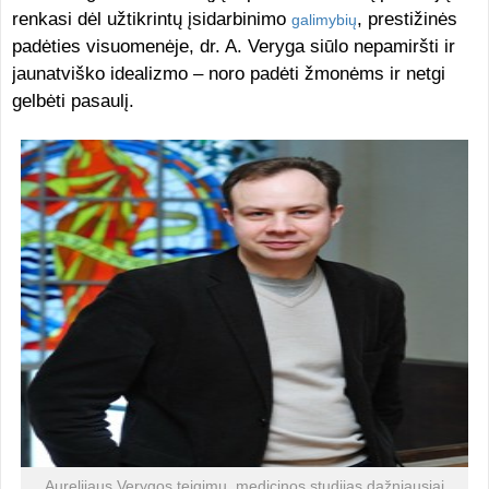
renkasi dėl užtikrintų įsidarbinimo
, prestižinės
galimybių
padėties visuomenėje, dr. A. Veryga siūlo nepamiršti ir
jaunatviško idealizmo – noro padėti žmonėms ir netgi
gelbėti pasaulį.
Aurelijaus Verygos teigimu, medicinos studijas dažniausiai