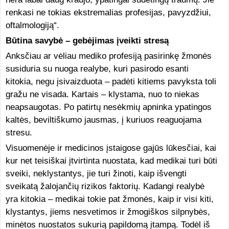
renkasi ne tokias ekstremalias profesijas, pavyzdžiui,
oftalmologiją“.
Būtina savybė – gebėjimas įveikti stresą
Anksčiau ar vėliau mediko profesiją pasirinkę žmonės
susiduria su nuoga realybe, kuri pasirodo esanti
kitokia, negu įsivaizduota – padėti kitiems pavyksta toli
gražu ne visada. Kartais – klystama, nuo to niekas
neapsaugotas. Po patirtų nesėkmių apninka ypatingos
kaltės, beviltiškumo jausmas, į kuriuos reaguojama
stresu.
Visuomenėje ir medicinos įstaigose gajūs lūkesčiai, kai
kur net teisiškai įtvirtinta nuostata, kad medikai turi būti
sveiki, neklystantys, jie turi žinoti, kaip išvengti
sveikatą žalojančių rizikos faktorių. Kadangi realybė
yra kitokia – medikai tokie pat žmonės, kaip ir visi kiti,
klystantys, jiems nesvetimos ir žmogiškos silpnybės,
minėtos nuostatos sukurią papildomą įtampą. Todėl iš