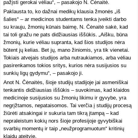
pažįsti gerokai vėliau“, – pasakojo N. Čėnaitė.
Paklausta to, ko dažnai medikų klausia žmonės „iš
šalies“ – ar medicinos studentams tenka įveikti darbo
su krauju, žmonių kūnais baimę, N. Čėnaitė sakė, kad
tai toli gražu ne pats didžiausias iššūkis. „Aišku, būna
žmonių, kurie vėliau supranta, kad šios studijos nėra
būtent jų kelias. Bet jų, mano žiniomis, yra tik vienetai.
Tokiais atvejais studijos arba nutraukiamos, arba vėliau
pasirenkamos tokios sritys, kurios nėra susijusios su
sunkių ligų gydymu“, – pasakojo ji.
Anot N. Čėnaitės, šioje studijų stadijoje jai asmeniškai
tenkantis didžiausias iššūkis – suvokimas, kad klaidos
medicinoje susijusios su žmonių likimu ir gyvybe, yra
negrįžtamos, nepataisomos. Tai verčia į studijų procesą
žiūrėti atsakingai ir sukuria tam tikrą įtampą – kad
nepraleistum kokių nors šioje profesijoje gyvybiškai
svarbių momentų ir taip „neužprogramuotum“ kritinių
klaidų ateityje.