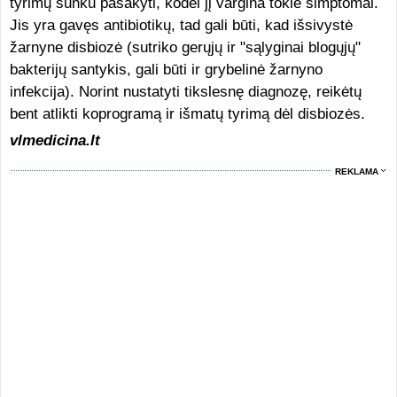
tyrimų sunku pasakyti, kodėl jį vargina tokie simptomai.
Jis yra gavęs antibiotikų, tad gali būti, kad išsivystė
žarnyne disbiozė (sutriko gerųjų ir "sąlyginai blogųjų"
bakterijų santykis, gali būti ir grybelinė žarnyno
infekcija). Norint nustatyti tikslesnę diagnozę, reikėtų
bent atlikti koprogramą ir išmatų tyrimą dėl disbiozės.
vlmedicina.lt
REKLAMA