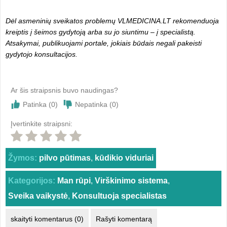
Dėl asmeninių sveikatos problemų VLMEDICINA.LT rekomenduoja
kreiptis į šeimos gydytoją arba su jo siuntimu – į specialistą.
Atsakymai, publikuojami portale, jokiais būdais negali pakeisti
gydytojo konsultacijos.
Ar šis straipsnis buvo naudingas?
Patinka (
0
)
Nepatinka (
0
)
Įvertinkite straipsni:
Žymos:
pilvo pūtimas
,
kūdikio viduriai
Kategorijos:
Man rūpi
,
Virškinimo sistema
,
Sveika vaikystė
,
Konsultuoja specialistas
skaityti komentarus (0)
Rašyti komentarą