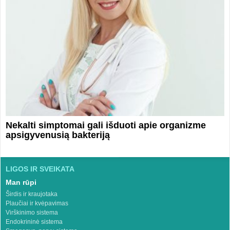
Nekalti simptomai gali išduoti apie organizme
apsigyvenusią bakteriją
LIGOS IR SVEIKATA
Man rūpi
Širdis ir kraujotaka
Plaučiai ir kvėpavimas
Virškinimo sistema
Endokrininė sistema