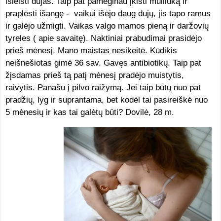
išleisti dujas. Taip pat pamėginau įkišti muiliuką ir
praplėsti išangę - vaikui išėjo daug dujų, jis tapo ramus
ir galėjo užmigti. Vaikas valgo mamos pieną ir daržovių
tyreles ( apie savaitę). Naktiniai prabudimai prasidėjo
prieš mėnesį. Mano maistas nesikeitė. Kūdikis
neišnešiotas gimė 36 sav. Gavęs antibiotikų. Taip pat
žįsdamas prieš tą patį mėnesį pradėjo muistytis,
raivytis. Panašu į pilvo raižymą. Jei taip būtų nuo pat
pradžių, lyg ir suprantama, bet kodėl tai pasireiškė nuo
5 mėnesių ir kas tai galėtų būti? Dovilė, 28 m.