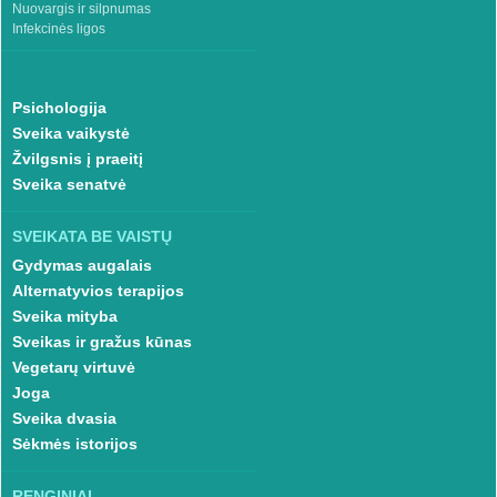
Nuovargis ir silpnumas
Infekcinės ligos
Psichologija
Sveika vaikystė
Žvilgsnis į praeitį
Sveika senatvė
SVEIKATA BE VAISTŲ
Gydymas augalais
Alternatyvios terapijos
Sveika mityba
Sveikas ir gražus kūnas
Vegetarų virtuvė
Joga
Sveika dvasia
Sėkmės istorijos
RENGINIAI