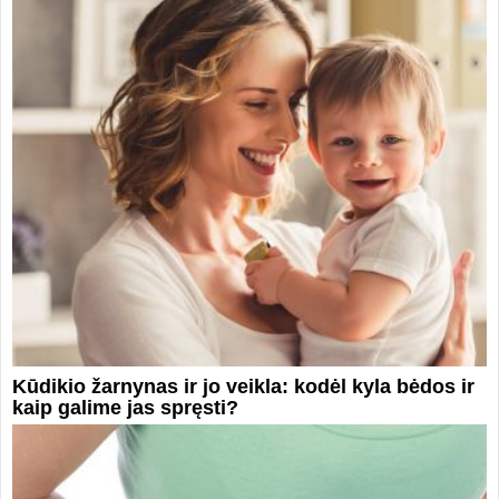
Kūdikio žarnynas ir jo veikla: kodėl kyla bėdos ir
kaip galime jas spręsti?