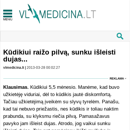
Kūdikiui raižo pilvą, sunku išleisti
dujas...
vlmedicina.lt |
2013-03-28 00:02:27
REKLAMA
Klausimas.
Kūdikiui 5,5 mėnesio. Manėme, kad buvo
užkietėję viduriai, dėl to kūdikis jautė diskomfortą.
Tačiau užkietėjimą įveikėm su slyvų tyrelėm. Panašu,
kad tai nebuvo priežastis, nes kūdikis ir toliau naktim
prabunda, su klyksmu riečia pilvą. Pamasažavus
pavyko jam išleist dujas. Atrodo, jog vaikui sunku