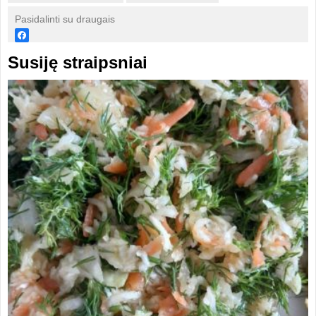
Pasidalinti su draugais
Susiję straipsniai