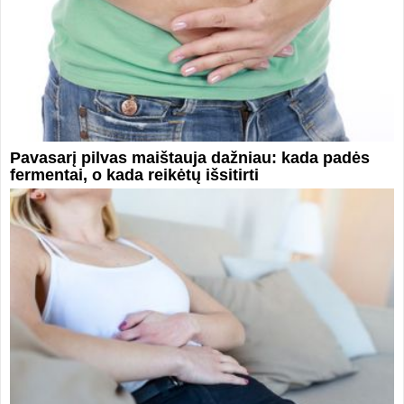
Pavasarį pilvas maištauja dažniau: kada padės
fermentai, o kada reikėtų išsitirti