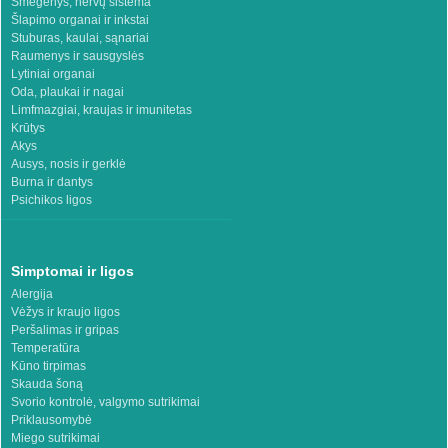
Smegenys, nervų sistema
Šlapimo organai ir inkstai
Stuburas, kaulai, sąnariai
Raumenys ir sausgyslės
Lytiniai organai
Oda, plaukai ir nagai
Limfmazgiai, kraujas ir imunitetas
Krūtys
Akys
Ausys, nosis ir gerklė
Burna ir dantys
Psichikos ligos
Simptomai ir ligos
Alergija
Vėžys ir kraujo ligos
Peršalimas ir gripas
Temperatūra
Kūno tirpimas
Skauda šoną
Svorio kontrolė, valgymo sutrikimai
Priklausomybė
Miego sutrikimai