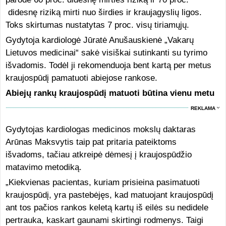
didesnę riziką mirti nuo širdies ir kraujagyslių ligos.
Toks skirtumas nustatytas 7 proc. visų tiriamųjų.
Gydytoja kardiologė Jūratė Anušauskienė „Vakarų
Lietuvos medicinai“ sakė visiškai sutinkanti su tyrimo
išvadomis. Todėl ji rekomenduoja bent kartą per metus
kraujospūdį pamatuoti abiejose rankose.
Abiejų rankų kraujospūdį matuoti būtina vienu metu
REKLAMA
Gydytojas kardiologas medicinos mokslų daktaras
Arūnas Maksvytis taip pat pritaria pateiktoms
išvadoms, tačiau atkreipė dėmesį į kraujospūdžio
matavimo metodiką.
„Kiekvienas pacientas, kuriam prisieina pasimatuoti
kraujospūdį, yra pastebėjęs, kad matuojant kraujospūdį
ant tos pačios rankos keletą kartų iš eilės su nedidele
pertrauka, kaskart gaunami skirtingi rodmenys. Taigi