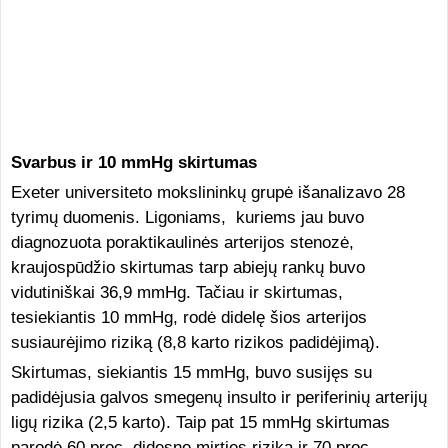
Svarbus ir 10 mmHg skirtumas
Exeter universiteto mokslininkų grupė išanalizavo 28
tyrimų duomenis. Ligoniams, kuriems jau buvo
diagnozuota poraktikaulinės arterijos stenozė,
kraujospūdžio skirtumas tarp abiejų rankų buvo
vidutiniškai 36,9 mmHg. Tačiau ir skirtumas,
tesiekiantis 10 mmHg, rodė didelę šios arterijos
susiaurėjimo riziką (8,8 karto rizikos padidėjimą).
Skirtumas, siekiantis 15 mmHg, buvo susijęs su
padidėjusia galvos smegenų insulto ir periferinių arterijų
ligų rizika (2,5 karto). Taip pat 15 mmHg skirtumas
parodė 60 proc. didesnę mirties riziką ir 70 proc.