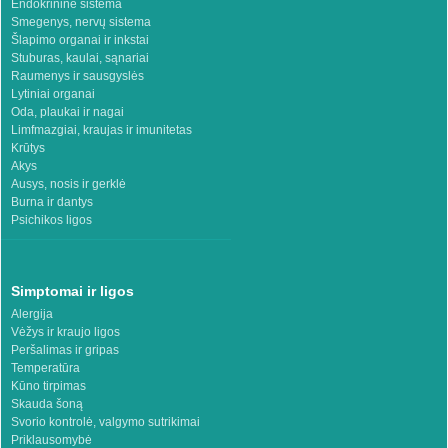
Endokrininė sistema
Smegenys, nervų sistema
Šlapimo organai ir inkstai
Stuburas, kaulai, sąnariai
Raumenys ir sausgyslės
Lytiniai organai
Oda, plaukai ir nagai
Limfmazgiai, kraujas ir imunitetas
Krūtys
Akys
Ausys, nosis ir gerklė
Burna ir dantys
Psichikos ligos
Simptomai ir ligos
Alergija
Vėžys ir kraujo ligos
Peršalimas ir gripas
Temperatūra
Kūno tirpimas
Skauda šoną
Svorio kontrolė, valgymo sutrikimai
Priklausomybė