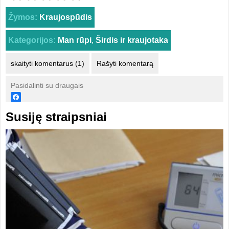
Žymos:
Kraujospūdis
Kategorijos:
Man rūpi
,
Širdis ir kraujotaka
skaityti komentarus (1)
Rašyti komentarą
Pasidalinti su draugais
Susiję straipsniai