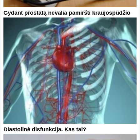
Gydant prostatą nevalia pamiršti kraujospūdžio
Diastolinė disfunkcija. Kas tai?