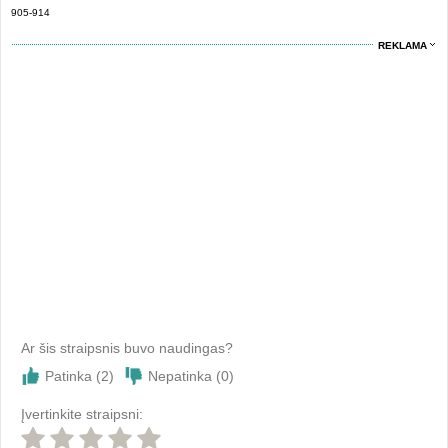
905-914
REKLAMA
Ar šis straipsnis buvo naudingas?
Patinka (
2
)
Nepatinka (
0
)
Įvertinkite straipsni: