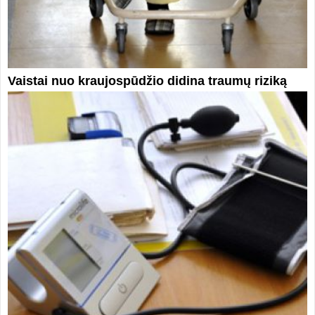
Vaistai nuo kraujospūdžio didina traumų riziką