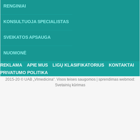
RENGINIAI
KONSULTUOJA SPECIALISTAS
SVEIKATOS APSAUGA
NUOMONĖ
REKLAMA
APIE MUS
LIGŲ KLASIFIKATORIUS
KONTAKTAI
PRIVATUMO POLITIKA
2015-20 © UAB „Vlmedicina“. Visos teises saugomos
|
sprendimas webmod:
Svetainių kūrimas