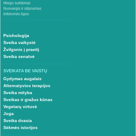
Miego sutrikimai
Nuovargis ir silpnumas
Infekcinės ligos
Psichologija
Sveika vaikystė
Žvilgsnis į praeitį
Sveika senatvė
SVEIKATA BE VAISTŲ
Gydymas augalais
Alternatyvios terapijos
Sveika mityba
Sveikas ir gražus kūnas
Vegetarų virtuvė
Joga
Sveika dvasia
Sėkmės istorijos