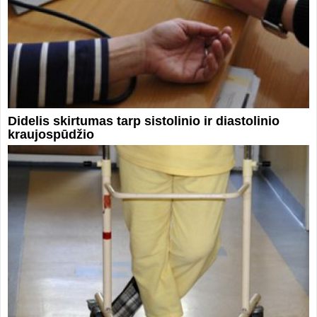
Didelis skirtumas tarp sistolinio ir diastolinio
kraujospūdžio