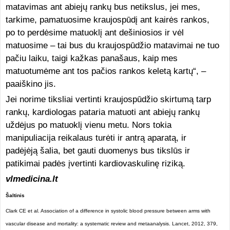
matavimas ant abiejų rankų bus netikslus, jei mes,
tarkime, pamatuosime kraujospūdį ant kairės rankos,
po to perdėsime matuoklį ant dešiniosios ir vėl
matuosime – tai bus du kraujospūdžio matavimai ne tuo
pačiu laiku, taigi kažkas panašaus, kaip mes
matuotumėme ant tos pačios rankos keletą kartų“, –
paaiškino jis.
Jei norime tiksliai vertinti kraujospūdžio skirtumą tarp
rankų, kardiologas pataria matuoti ant abiejų rankų
uždėjus po matuoklį vienu metu. Nors tokia
manipuliacija reikalaus turėti ir antrą aparatą, ir
padėjėją šalia, bet gauti duomenys bus tikslūs ir
patikimai padės įvertinti kardiovaskulinę riziką.
vlmedicina.lt
Šaltinis
Clark CE et al. Association of a difference in systolic blood pressure between arms with
vascular disease and mortality: a systematic review and metaanalysis. Lancet, 2012, 379,