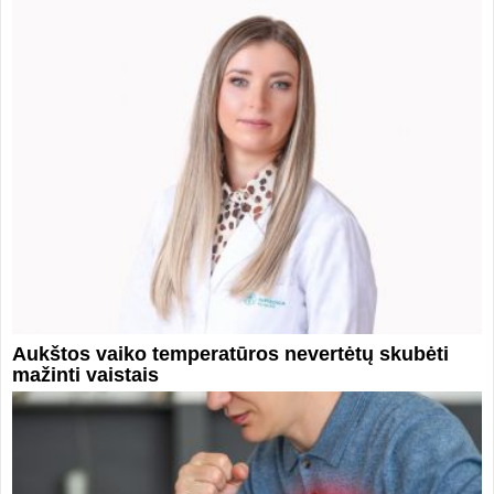
Aukštos vaiko temperatūros nevertėtų skubėti
mažinti vaistais