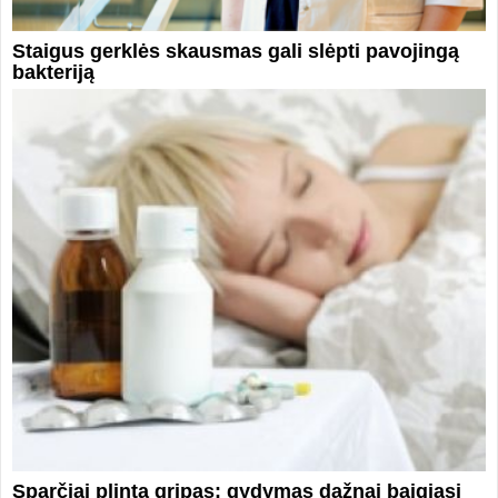
Staigus gerklės skausmas gali slėpti pavojingą
bakteriją
Sparčiai plinta gripas: gydymas dažnai baigiasi