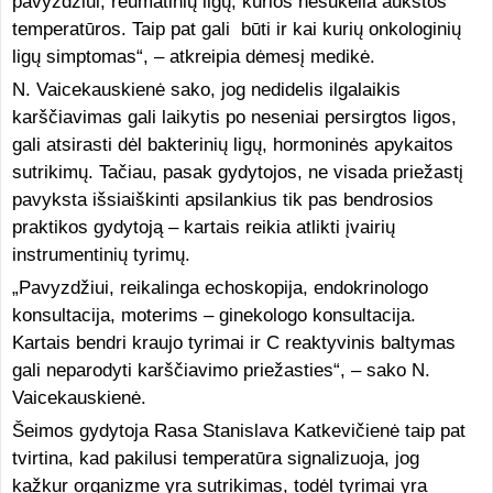
pavyzdžiui, reumatinių ligų, kurios nesukelia aukštos
temperatūros. Taip pat gali būti ir kai kurių onkologinių
ligų simptomas“, – atkreipia dėmesį medikė.
N. Vaicekauskienė sako, jog nedidelis ilgalaikis
karščiavimas gali laikytis po neseniai persirgtos ligos,
gali atsirasti dėl bakterinių ligų, hormoninės apykaitos
sutrikimų. Tačiau, pasak gydytojos, ne visada priežastį
pavyksta išsiaiškinti apsilankius tik pas bendrosios
praktikos gydytoją – kartais reikia atlikti įvairių
instrumentinių tyrimų.
„Pavyzdžiui, reikalinga echoskopija, endokrinologo
konsultacija, moterims – ginekologo konsultacija.
Kartais bendri kraujo tyrimai ir C reaktyvinis baltymas
gali neparodyti karščiavimo priežasties“, – sako N.
Vaicekauskienė.
Šeimos gydytoja Rasa Stanislava Katkevičienė taip pat
tvirtina, kad pakilusi temperatūra signalizuoja, jog
kažkur organizme yra sutrikimas, todėl tyrimai yra