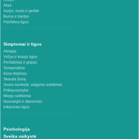
Akys
Ausys, nosis ir gerklė
Burna ir dantys
Psichikos ligos
Simptomai ir ligos
Alergija
Vėžys ir kraujo ligos
Peršalimas ir gripas
Temperatūra
Kūno tirpimas
Skauda šoną
Svorio kontrolė, valgymo sutrikimai
Priklausomybė
Miego sutrikimai
Nuovargis ir silpnumas
Infekcinės ligos
Psichologija
Sveika vaikystė