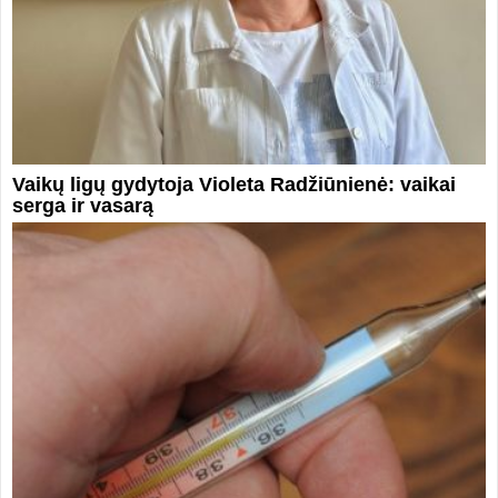
Vaikų ligų gydytoja Violeta Radžiūnienė: vaikai
serga ir vasarą