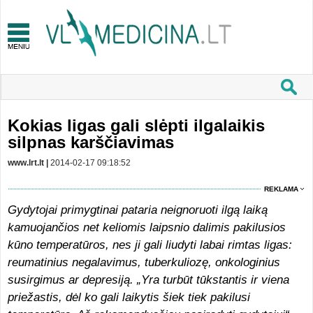
Kokias ligas gali slėpti ilgalaikis
silpnas karščiavimas
www.lrt.lt |
2014-02-17 09:18:52
REKLAMA
Gydytojai primygtinai pataria neignoruoti ilgą laiką
kamuojančios net keliomis laipsnio dalimis pakilusios
kūno temperatūros, nes ji gali liudyti labai rimtas ligas:
reumatinius negalavimus, tuberkuliozę, onkologinius
susirgimus ar depresiją. „Yra turbūt tūkstantis ir viena
priežastis, dėl ko gali laikytis šiek tiek pakilusi