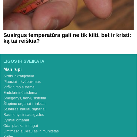
Susirgus temperatūra gali ne tik kilti, bet ir kristi:
ką tai reiškia?
LIGOS IR SVEIKATA
Man rūpi
Širdis ir kraujotaka
Plaučiai ir kvėpavimas
Virškinimo sistema
Endokrininė sistema
Smegenys, nervų sistema
Šlapimo organai ir inkstai
Stuburas, kaulai, sąnariai
Raumenys ir sausgyslės
Lytiniai organai
Oda, plaukai ir nagai
Limfmazgiai, kraujas ir imunitetas
Krūtys