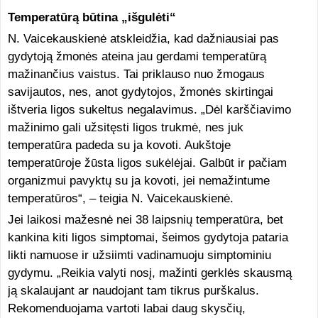
Temperatūrą būtina „išgulėti“
N. Vaicekauskienė atskleidžia, kad dažniausiai pas
gydytoją žmonės ateina jau gerdami temperatūrą
mažinančius vaistus. Tai priklauso nuo žmogaus
savijautos, nes, anot gydytojos, žmonės skirtingai
ištveria ligos sukeltus negalavimus. „Dėl karščiavimo
mažinimo gali užsitęsti ligos trukmė, nes juk
temperatūra padeda su ja kovoti. Aukštoje
temperatūroje žūsta ligos sukėlėjai. Galbūt ir pačiam
organizmui pavyktų su ja kovoti, jei nemažintume
temperatūros“, – teigia N. Vaicekauskienė.
Jei laikosi mažesnė nei 38 laipsnių temperatūra, bet
kankina kiti ligos simptomai, šeimos gydytoja pataria
likti namuose ir užsiimti vadinamuoju simptominiu
gydymu. „Reikia valyti nosį, mažinti gerklės skausmą
ją skalaujant ar naudojant tam tikrus purškalus.
Rekomenduojama vartoti labai daug skysčių,