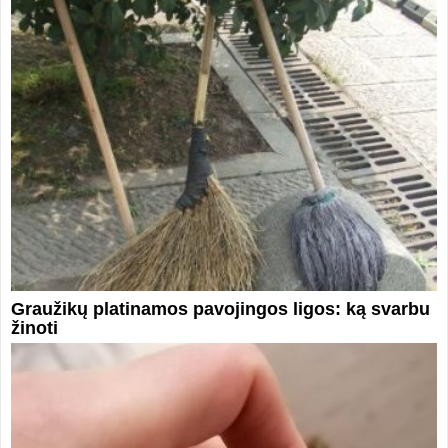
Graužikų platinamos pavojingos ligos: ką svarbu
žinoti