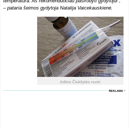
temperatūra. Aš rekomenduočiau pasirodyti gydytojui“,
– pataria šeimos gydytoja Natalija Vaicekauskienė.
Jolitos Čiukšytės nuotr.
REKLAMA