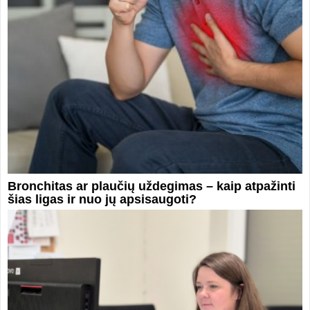
Bronchitas ar plaučių uždegimas – kaip atpažinti
šias ligas ir nuo jų apsisaugoti?