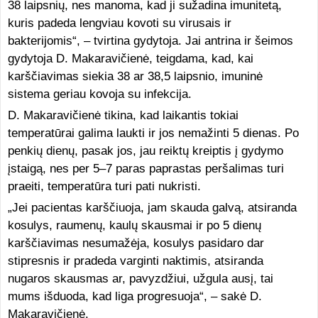
38 laipsnių, nes manoma, kad ji sužadina imunitetą,
kuris padeda lengviau kovoti su virusais ir
bakterijomis“, – tvirtina gydytoja. Jai antrina ir šeimos
gydytoja D. Makaravičienė, teigdama, kad, kai
karščiavimas siekia 38 ar 38,5 laipsnio, imuninė
sistema geriau kovoja su infekcija.
D. Makaravičienė tikina, kad laikantis tokiai
temperatūrai galima laukti ir jos nemažinti 5 dienas. Po
penkių dienų, pasak jos, jau reiktų kreiptis į gydymo
įstaigą, nes per 5–7 paras paprastas peršalimas turi
praeiti, temperatūra turi pati nukristi.
„Jei pacientas karščiuoja, jam skauda galvą, atsiranda
kosulys, raumenų, kaulų skausmai ir po 5 dienų
karščiavimas nesumažėja, kosulys pasidaro dar
stipresnis ir pradeda varginti naktimis, atsiranda
nugaros skausmas ar, pavyzdžiui, užgula ausį, tai
mums išduoda, kad liga progresuoja“, – sakė D.
Makaravičienė.