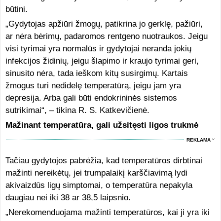
būtini.
„Gydytojas apžiūri žmogų, patikrina jo gerklę, pažiūri,
ar nėra bėrimų, padaromos rentgeno nuotraukos. Jeigu
visi tyrimai yra normalūs ir gydytojai neranda jokių
infekcijos židinių, jeigu šlapimo ir kraujo tyrimai geri,
sinusito nėra, tada ieškom kitų susirgimų. Kartais
žmogus turi nedidelę temperatūrą, jeigu jam yra
depresija. Arba gali būti endokrininės sistemos
sutrikimai“, – tikina R. S. Katkevičienė.
Mažinant temperatūra, gali užsitęsti ligos trukmė
REKLAMA
Tačiau gydytojos pabrėžia, kad temperatūros dirbtinai
mažinti nereikėtų, jei trumpalaikį karščiavimą lydi
akivaizdūs ligų simptomai, o temperatūra nepakyla
daugiau nei iki 38 ar 38,5 laipsnio.
„Nerekomenduojama mažinti temperatūros, kai ji yra iki