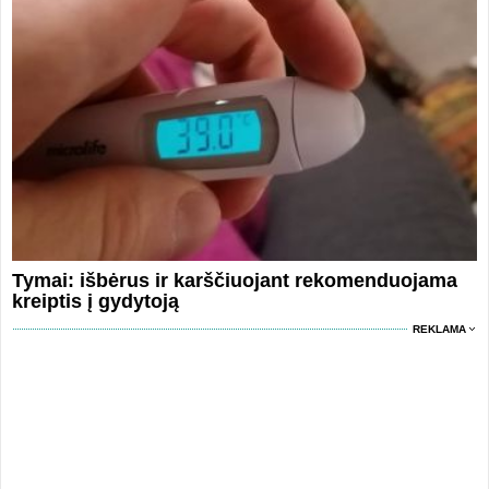
Tymai: išbėrus ir karščiuojant rekomenduojama
kreiptis į gydytoją
REKLAMA