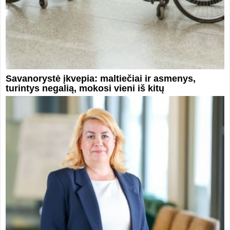
Savanorystė įkvepia: maltiečiai ir asmenys,
turintys negalią, mokosi vieni iš kitų