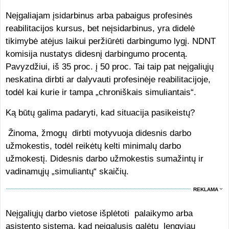
Neįgaliajam įsidarbinus arba pabaigus profesinės
reabilitacijos kursus, bet neįsidarbinus, yra didelė
tikimybė atėjus laikui peržiūrėti darbingumo lygį. NDNT
komisija nustatys didesnį darbingumo procentą.
Pavyzdžiui, iš 35 proc. į 50 proc. Tai taip pat neįgaliųjų
neskatina dirbti ar dalyvauti profesinėje reabilitacijoje,
todėl kai kurie ir tampa „chroniškais simuliantais“.
Ką būtų galima padaryti, kad situacija pasikeistų?
Žinoma, žmogų dirbti motyvuoja didesnis darbo
užmokestis, todėl reikėtų kelti minimalų darbo
užmokestį. Didesnis darbo užmokestis sumažintų ir
vadinamųjų „simuliantų“ skaičių.
REKLAMA
Neįgaliųjų darbo vietose išplėtoti palaikymo arba
asistento sistemą, kad neįgalusis galėtų lengviau