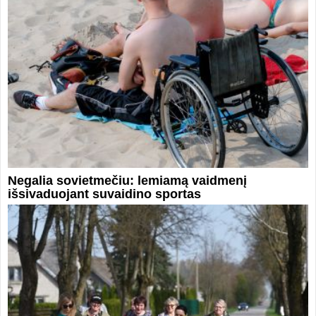
Negalia sovietmečiu: lemiamą vaidmenį
išsivaduojant suvaidino sportas