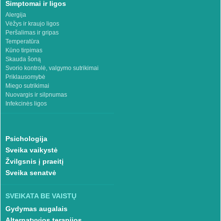
Simptomai ir ligos
Alergija
Vėžys ir kraujo ligos
Peršalimas ir gripas
Temperatūra
Kūno tirpimas
Skauda šoną
Svorio kontrolė, valgymo sutrikimai
Priklausomybė
Miego sutrikimai
Nuovargis ir silpnumas
Infekcinės ligos
Psichologija
Sveika vaikystė
Žvilgsnis į praeitį
Sveika senatvė
SVEIKATA BE VAISTŲ
Gydymas augalais
Alternatyvios terapijos