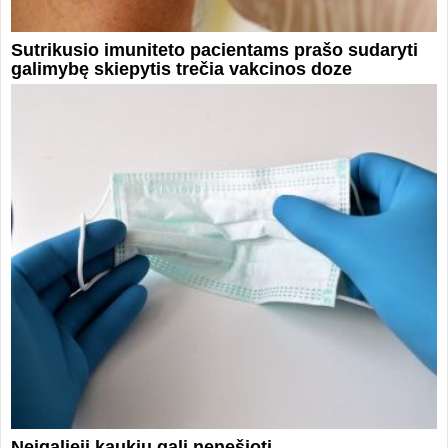
Sutrikusio imuniteto pacientams prašo sudaryti
galimybę skiepytis trečia vakcinos doze
Neįgalieji kaukių gali nenešioti