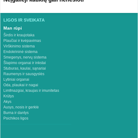
LIGOS IR SVEIKATA
Man rūpi
Širdis ir kraujotaka
Plaučiai ir kvėpavimas
Virškinimo sistema
Endokrininė sistema
Smegenys, nervų sistema
Šlapimo organai ir inkstai
Stuburas, kaulai, sąnariai
Raumenys ir sausgyslės
Lytiniai organai
Oda, plaukai ir nagai
Limfmazgiai, kraujas ir imunitetas
Krūtys
Akys
Ausys, nosis ir gerklė
Burna ir dantys
Psichikos ligos