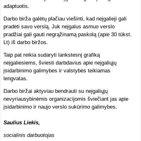
adaptuotis.
Darbo birža galėtų plačiau viešinti, kad neįgalieji gali
pradėti savo verslą. Juk neįgalus asmuo verslo
pradžiai gali gauti negrąžinamą paskolą (apie 30 tūkst.
Lt) iš darbo biržos.
Taip pat reikia sudaryti lankstesnį grafiką
neįgaliesiems, šviesti darbdavius apie neįgaliųjų
įsidarbinimo galimybes ir valstybės teikiamas
lengvatas.
Darbo biržai aktyviau bendrauti su neįgaliųjų
nevyriausybinėmis organizacijomis šviečiant jas apie
įsidarbinimo ir naujo verslo sukūrimo galimybes.
Saulius Liekis,
socialinis darbuotojas