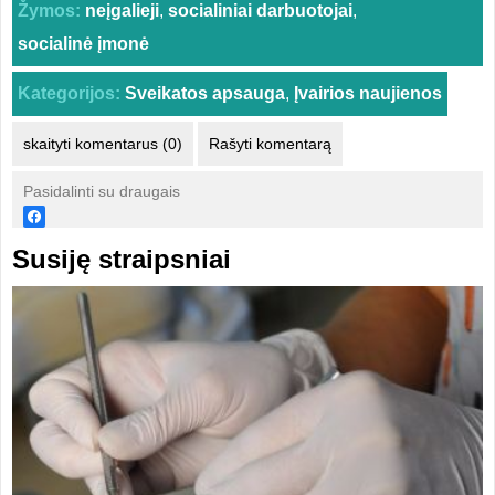
Žymos:
neįgalieji
,
socialiniai darbuotojai
,
socialinė įmonė
Kategorijos:
Sveikatos apsauga
,
Įvairios naujienos
skaityti komentarus (0)
Rašyti komentarą
Pasidalinti su draugais
Susiję straipsniai