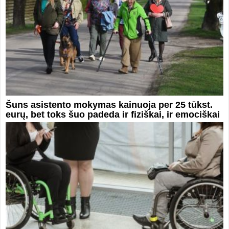
Šuns asistento mokymas kainuoja per 25 tūkst.
eurų, bet toks šuo padeda ir fiziškai, ir emociškai