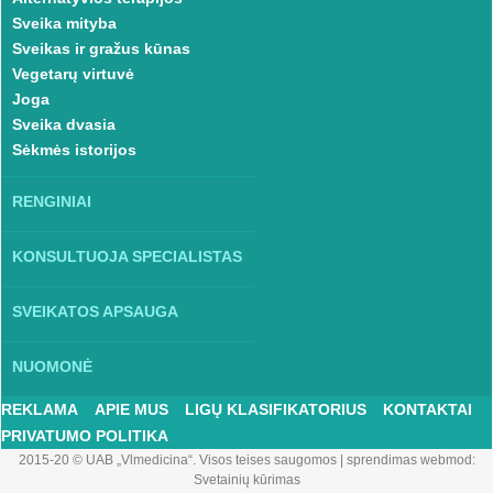
Sveika mityba
Sveikas ir gražus kūnas
Vegetarų virtuvė
Joga
Sveika dvasia
Sėkmės istorijos
RENGINIAI
KONSULTUOJA SPECIALISTAS
SVEIKATOS APSAUGA
NUOMONĖ
REKLAMA
APIE MUS
LIGŲ KLASIFIKATORIUS
KONTAKTAI
PRIVATUMO POLITIKA
2015-20 © UAB „Vlmedicina“. Visos teises saugomos
|
sprendimas webmod:
Svetainių kūrimas