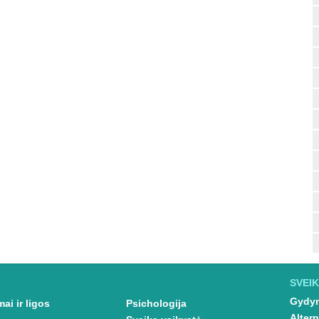
SVEIK
Gydym
ai ir ligos
Psichologija
Altern