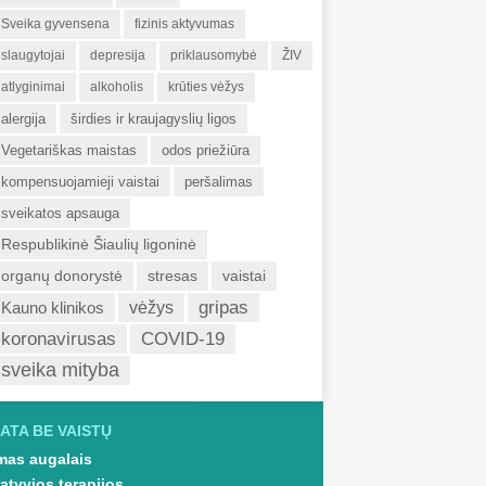
Sveika gyvensena
fizinis aktyvumas
slaugytojai
depresija
priklausomybė
ŽIV
atlyginimai
alkoholis
krūties vėžys
alergija
širdies ir kraujagyslių ligos
Vegetariškas maistas
odos priežiūra
kompensuojamieji vaistai
peršalimas
sveikatos apsauga
Respublikinė Šiaulių ligoninė
organų donorystė
stresas
vaistai
gripas
Kauno klinikos
vėžys
koronavirusas
COVID-19
sveika mityba
ATA BE VAISTŲ
as augalais
atyvios terapijos