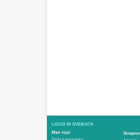
LIGOS IR SVEIKATA
Man rūpi
Simptom
Širdis ir kraujotaka