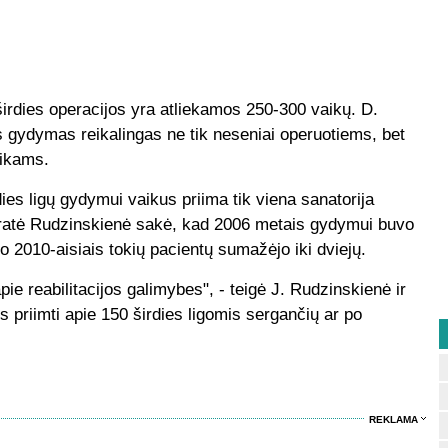
širdies operacijos yra atliekamos 250-300 vaikų. D.
 gydymas reikalingas ne tik neseniai operuotiems, bet
aikams.
ies ligų gydymui vaikus priima tik viena sanatorija
Jūratė Rudzinskienė sakė, kad 2006 metais gydymui buvo
, o 2010-aisiais tokių pacientų sumažėjo iki dviejų.
ie reabilitacijos galimybes", - teigė J. Rudzinskienė ir
s priimti apie 150 širdies ligomis sergančių ar po
REKLAMA