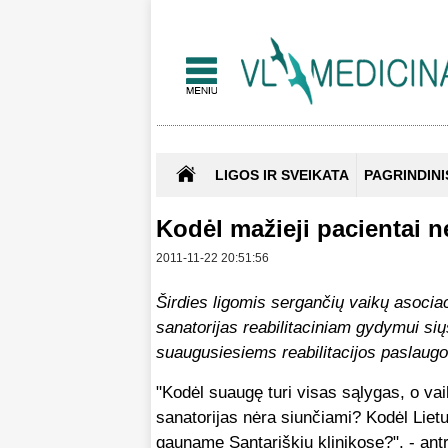
LIGOS IR SVEIKATA
PAGRINDINI
Kodėl mažieji pacientai n
2011-11-22 20:51:56
Širdies ligomis sergančių vaikų asociaci
sanatorijas reabilitaciniam gydymui sių
suaugusiesiems reabilitacijos paslaugo
"Kodėl suaugę turi visas sąlygas, o vai
sanatorijas nėra siunčiami? Kodėl Liet
gauname Santariškių klinikose?", - ant