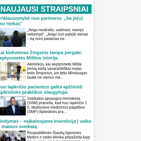
NAUJAUSI STRAIPSNIAI
riklausomybė nuo partnerio: „be jo(s)
su niekas“
„Jeigu neatrašo, vadinasi, manęs
nebemyli“, „Jeigu nori pabūti vienas
– ką nors padariau ne...
ai kiekvienas žingsnis tampa pergale:
eptynmetės Militos istorija
Akimirkos, kai septynmetė Milita
pirmą kartą savarankiškai nuėjo
kelis žingsnius, jos tėtis Mindaugas
laukė ne vienus me...
uo lapkričio pacientus galės apžiūrėti
šplėstinės praktikos slaugytojai
Sveikatos apsaugos ministerija
(SAM) praneša, kad nuo lapkričio 1
d. skubiosios medicinos pagalbos
(SMP) išplėstinės pra...
indymas – neįkainojama investicija į vaiko
r mamos sveikatą
Respublikinės Šiaulių ligoninės
Moters ir vaiko klinika pripažinta kaip