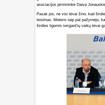
asociacijos pirmininkė Daiva Jonauski
Pasak jos, ne visi tėvai žino, kad šir
leistinas. Moteris taip pat pažymėjo, k
širdies ligomis sergančių vaikų tėvai