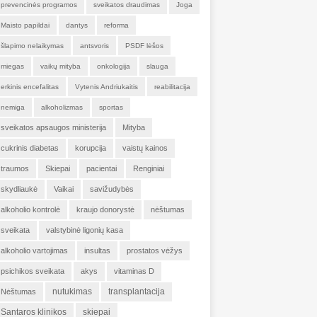
prevencinės programos
sveikatos draudimas
Joga
Maisto papildai
dantys
reforma
šlapimo nelaikymas
antsvoris
PSDF lėšos
miegas
vaikų mityba
onkologija
slauga
erkinis encefalitas
Vytenis Andriukaitis
reabilitacija
nemiga
alkoholizmas
sportas
sveikatos apsaugos ministerija
Mityba
cukrinis diabetas
korupcija
vaistų kainos
traumos
Skiepai
pacientai
Renginiai
skydliaukė
Vaikai
savižudybės
alkoholio kontrolė
kraujo donorystė
nėštumas
sveikata
valstybinė ligonių kasa
alkoholio vartojimas
insultas
prostatos vėžys
psichikos sveikata
akys
vitaminas D
nutukimas
transplantacija
Nėštumas
Santaros klinikos
skiepai