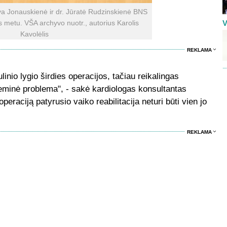
iva Jonauskienė ir dr. Jūratė Rudzinskienė BNS
 metu. VŠA archyvo nuotr., autorius Karolis
V
Kavolėlis
REKLAMA
linio lygio širdies operacijos, tačiau reikalingas
steminė problema", - sakė kardiologas konsultantas
peraciją patyrusio vaiko reabilitacija neturi būti vien jo
REKLAMA