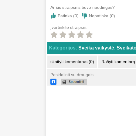
Ar šis straipsnis buvo naudingas?
Patinka (
0
)
Nepatinka (
0
)
Įvertinkite straipsni:
Kategorijos:
Sveika vaikystė
,
Sveikat
skaityti komentarus (0)
Rašyti komentarą
Pasidalinti su draugais