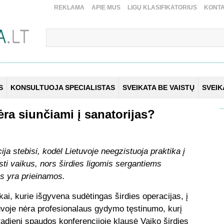
REKLAMA
APIE MUS
LIGŲ KLASIFIKATORIUS
KONTA
S
KONSULTUOJA SPECIALISTAS
SVEIKATA BE VAISTŲ
SVEI
ėra siunčiami į sanatorijas?
ja stebisi, kodėl Lietuvoje neegzistuoja praktika į
sti vaikus, nors širdies ligomis sergantiems
s yra prieinamos.
kai, kurie išgyvena sudėtingas širdies operacijas, į
uvoje nėra profesionalaus gydymo tęstinumo, kurį
radienį spaudos konferencijoje klausė Vaiko širdies