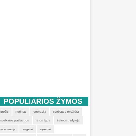
POPULIARIOS ŽYMOS
grožis
nerimas
operacija
sveikatos priežiūra
sveikatos paslaugos
retos ligos
šeimos gydytojai
vakcinacija
augalai
sąnariai