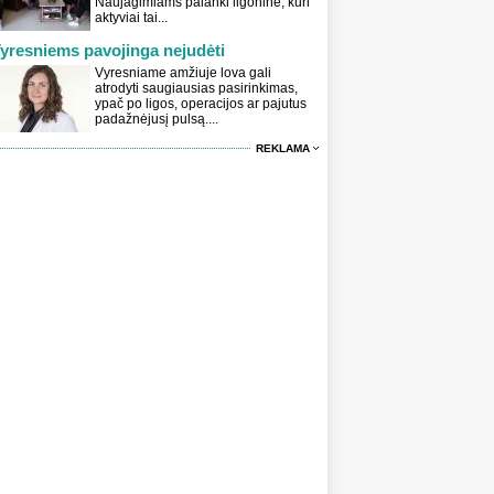
Naujagimiams palanki ligoninė, kuri
aktyviai tai...
yresniems pavojinga nejudėti
Vyresniame amžiuje lova gali
atrodyti saugiausias pasirinkimas,
ypač po ligos, operacijos ar pajutus
padažnėjusį pulsą....
REKLAMA