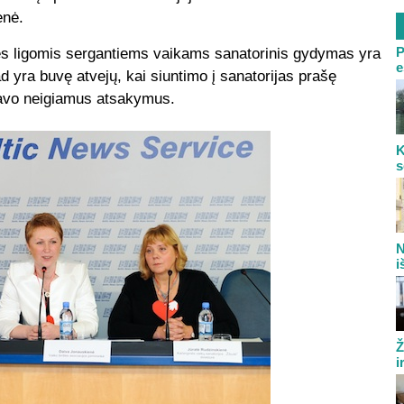
enė.
P
dies ligomis sergantiems vaikams sanatorinis gydymas yra
e
ad yra buvę atvejų, kai siuntimo į sanatorijas prašę
 gavo neigiamus atsakymus.
K
s
N
i
Ž
i