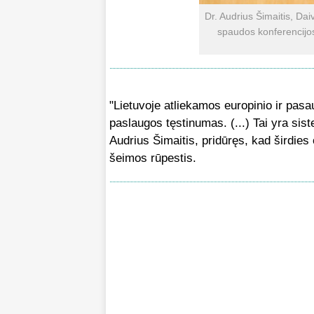
Dr. Audrius Šimaitis, Da
spaudos konferencijos
"Lietuvoje atliekamos europinio ir pasau
paslaugos tęstinumas. (...) Tai yra si
Audrius Šimaitis, pridūręs, kad širdies o
šeimos rūpestis.