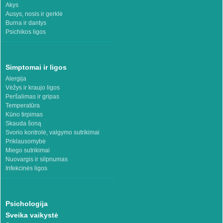
Akys
Ausys, nosis ir gerklė
Burna ir dantys
Psichikos ligos
Simptomai ir ligos
Alergija
Vėžys ir kraujo ligos
Peršalimas ir gripas
Temperatūra
Kūno tirpimas
Skauda šoną
Svorio kontrolė, valgymo sutrikimai
Priklausomybė
Miego sutrikimai
Nuovargis ir silpnumas
Infekcinės ligos
Psichologija
Sveika vaikystė