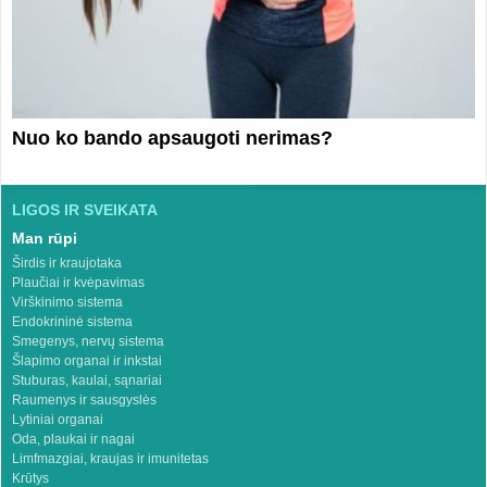
Nuo ko bando apsaugoti nerimas?
LIGOS IR SVEIKATA
Man rūpi
Širdis ir kraujotaka
Plaučiai ir kvėpavimas
Virškinimo sistema
Endokrininė sistema
Smegenys, nervų sistema
Šlapimo organai ir inkstai
Stuburas, kaulai, sąnariai
Raumenys ir sausgyslės
Lytiniai organai
Oda, plaukai ir nagai
Limfmazgiai, kraujas ir imunitetas
Krūtys