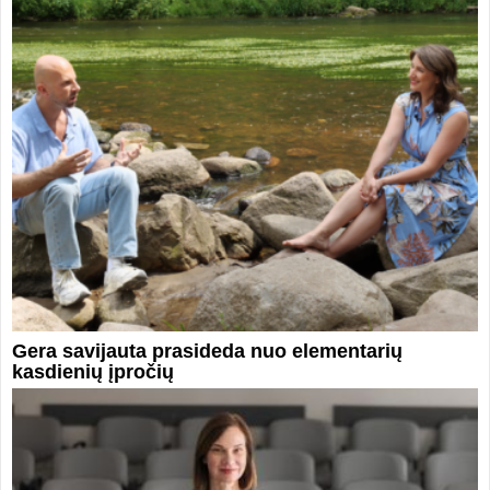
Gera savijauta prasideda nuo elementarių
kasdienių įpročių