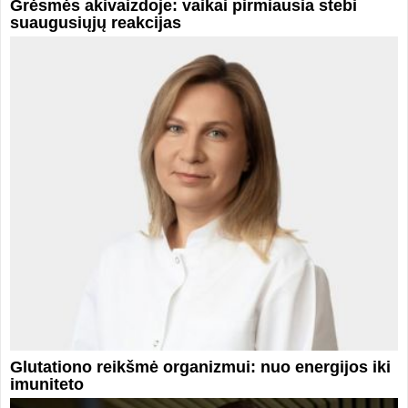
Grėsmės akivaizdoje: vaikai pirmiausia stebi
suaugusiųjų reakcijas
Glutationo reikšmė organizmui: nuo energijos iki
imuniteto