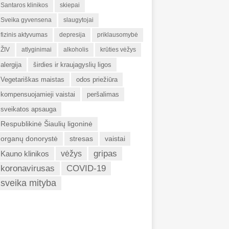
Santaros klinikos
skiepai
Sveika gyvensena
slaugytojai
fizinis aktyvumas
depresija
priklausomybė
ŽIV
atlyginimai
alkoholis
krūties vėžys
alergija
širdies ir kraujagyslių ligos
Vegetariškas maistas
odos priežiūra
kompensuojamieji vaistai
peršalimas
sveikatos apsauga
Respublikinė Šiaulių ligoninė
organų donorystė
stresas
vaistai
gripas
Kauno klinikos
vėžys
koronavirusas
COVID-19
sveika mityba