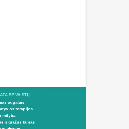
ATA BE VAISTŲ
as augalais
atyvios terapijos
a mityba
as ir gražus kūnas
arų virtuvė