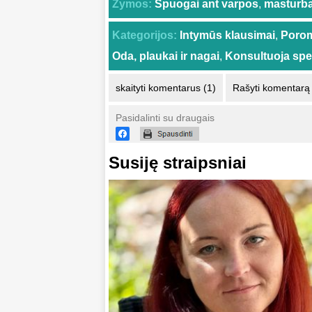
Žymos:
Spuogai ant varpos
,
masturba
Kategorijos:
Intymūs klausimai
,
Poro
Oda, plaukai ir nagai
,
Konsultuoja spec
skaityti komentarus (1)
Rašyti komentarą
Pasidalinti su draugais
Susiję straipsniai