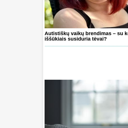
Autistiškų vaikų brendimas – su k
iššūkiais susiduria tėvai?