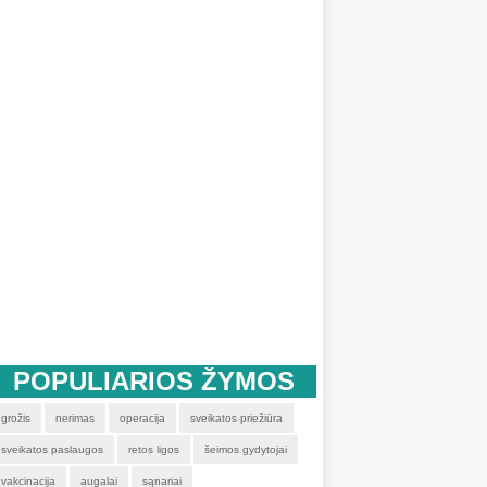
POPULIARIOS ŽYMOS
grožis
nerimas
operacija
sveikatos priežiūra
sveikatos paslaugos
retos ligos
šeimos gydytojai
vakcinacija
augalai
sąnariai