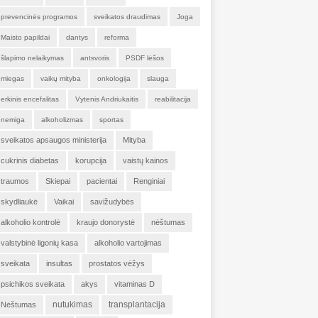
prevencinės programos
sveikatos draudimas
Joga
Maisto papildai
dantys
reforma
šlapimo nelaikymas
antsvoris
PSDF lėšos
miegas
vaikų mityba
onkologija
slauga
erkinis encefalitas
Vytenis Andriukaitis
reabilitacija
nemiga
alkoholizmas
sportas
sveikatos apsaugos ministerija
Mityba
cukrinis diabetas
korupcija
vaistų kainos
traumos
Skiepai
pacientai
Renginiai
skydliaukė
Vaikai
savižudybės
alkoholio kontrolė
kraujo donorystė
nėštumas
valstybinė ligonių kasa
alkoholio vartojimas
sveikata
insultas
prostatos vėžys
psichikos sveikata
akys
vitaminas D
nutukimas
transplantacija
Nėštumas