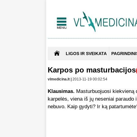
LIGOS IR SVEIKATA
PAGRINDINI
Karpos po masturbacijos
vlmedicina.lt |
2013-11-19 00:02:54
Klausimas.
Masturbuojuosi kiekvieną d
karpelės, viena iš jų neseniai paraudo 
nebuvo. Kaip gydyti? Ir ką patartumėte