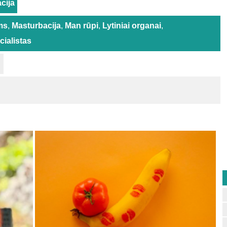
cija
ms
,
Masturbacija
,
Man rūpi
,
Lytiniai organai
,
ialistas