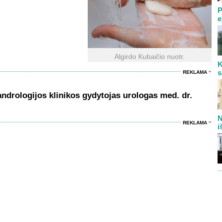
P
e
Algirdo Kubaičio nuotr.
K
s
REKLAMA
ndrologijos klinikos gydytojas urologas med. dr.
N
REKLAMA
i