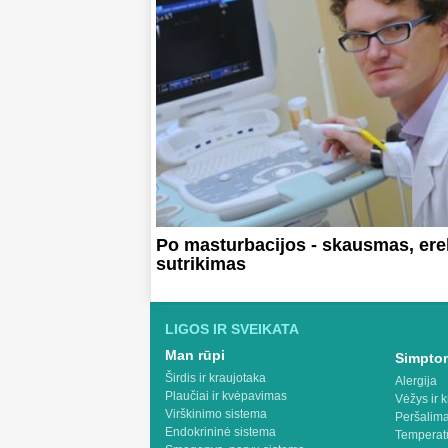
Po masturbacijos - skausmas, ere
sutrikimas
LIGOS IR SVEIKATA
Man rūpi
Simptom
Širdis ir kraujotaka
Alergija
Plaučiai ir kvėpavimas
Vėžys ir k
Virškinimo sistema
Peršalima
Endokrininė sistema
Temperat