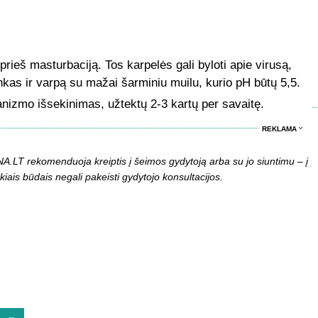
 prieš masturbaciją. Tos karpelės gali byloti apie virusą,
nkas ir varpą su mažai šarminiu muilu, kurio pH būtų 5,5.
anizmo išsekinimas, užtektų 2-3 kartų per savaitę.
REKLAMA
LT rekomenduoja kreiptis į šeimos gydytoją arba su jo siuntimu – į
kiais būdais negali pakeisti gydytojo konsultacijos.