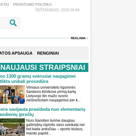
KTAI
PRIVATUMO POLITIKA
ŠEŠTADIENIS, 2026.08.08
REKLAMA
KATOS APSAUGA
RENGINIAI
NAUJAUSI STRAIPSNIAI
os 1300 gramų svėrusiai naujagimei
tlikta unikali procedūra
Vilniaus universiteto ligoninės
Santaros klinikose pirmą kartą
Lietuvoje itin mažo svorio
neišnešiotam naujagimiui per k...
era savijauta prasideda nuo elementarių
asdienių įpročių
Nors šiandien turime daugiau
galimybių rūpintis savo sveikata nei
bet kada anksčiau – sporto klubus,
maisto papild...