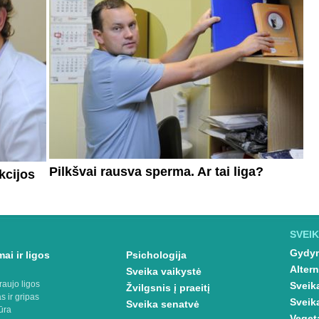
Pilkšvai rausva sperma. Ar tai liga?
kcijos
SVEIK
Gydym
ai ir ligos
Psichologija
Altern
Sveika vaikystė
raujo ligos
Sveik
Žvilgsnis į praeitį
s ir gripas
Sveik
Sveika senatvė
ūra
Veget