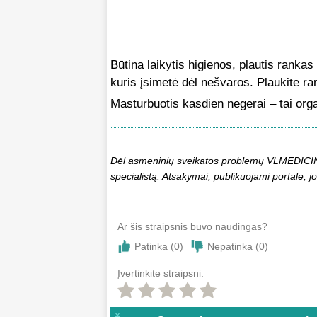
Būtina laikytis higienos, plautis rankas
kuris įsimetė dėl nešvaros. Plaukite ra
Masturbuotis kasdien negerai – tai org
Dėl asmeninių sveikatos problemų VLMEDICINA.
specialistą. Atsakymai, publikuojami portale, jo
Ar šis straipsnis buvo naudingas?
Patinka (
0
)
Nepatinka (
0
)
Įvertinkite straipsni: