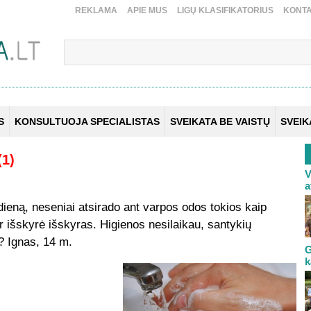
REKLAMA
APIE MUS
LIGŲ KLASIFIKATORIUS
KONTA
S
KONSULTUOJA SPECIALISTAS
SVEIKATA BE VAISTŲ
SVEI
(1)
V
a
ieną, neseniai atsirado ant varpos odos tokios kaip
ir išskyrė išskyras. Higienos nesilaikau, santykių
? Ignas, 14 m.
G
k