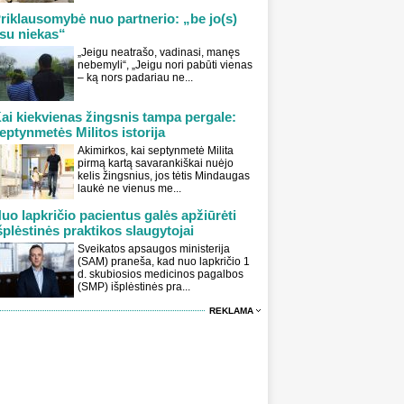
riklausomybė nuo partnerio: „be jo(s)
su niekas“
„Jeigu neatrašo, vadinasi, manęs
nebemyli“, „Jeigu nori pabūti vienas
– ką nors padariau ne...
ai kiekvienas žingsnis tampa pergale:
eptynmetės Militos istorija
Akimirkos, kai septynmetė Milita
pirmą kartą savarankiškai nuėjo
kelis žingsnius, jos tėtis Mindaugas
laukė ne vienus me...
uo lapkričio pacientus galės apžiūrėti
šplėstinės praktikos slaugytojai
Sveikatos apsaugos ministerija
(SAM) praneša, kad nuo lapkričio 1
d. skubiosios medicinos pagalbos
(SMP) išplėstinės pra...
REKLAMA