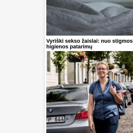
Vyriški sekso žaislai: nuo stigmos 
higienos patarimų