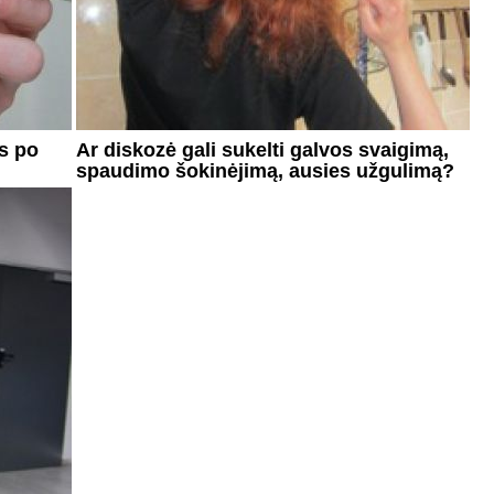
s po
Ar diskozė gali sukelti galvos svaigimą,
spaudimo šokinėjimą, ausies užgulimą?