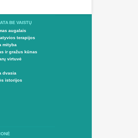
ATA BE VAISTŲ
as augalais
atyvios terapijos
a mityba
as ir gražus kūnas
arų virtuvė
a dvasia
s istorijos
MONĖ