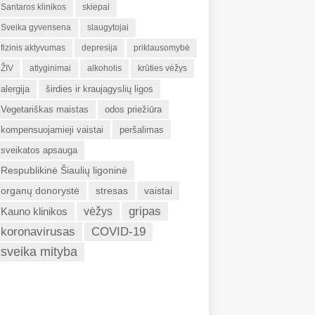
Santaros klinikos
skiepai
Sveika gyvensena
slaugytojai
fizinis aktyvumas
depresija
priklausomybė
ŽIV
atlyginimai
alkoholis
krūties vėžys
alergija
širdies ir kraujagyslių ligos
Vegetariškas maistas
odos priežiūra
kompensuojamieji vaistai
peršalimas
sveikatos apsauga
Respublikinė Šiaulių ligoninė
organų donorystė
stresas
vaistai
gripas
Kauno klinikos
vėžys
koronavirusas
COVID-19
sveika mityba