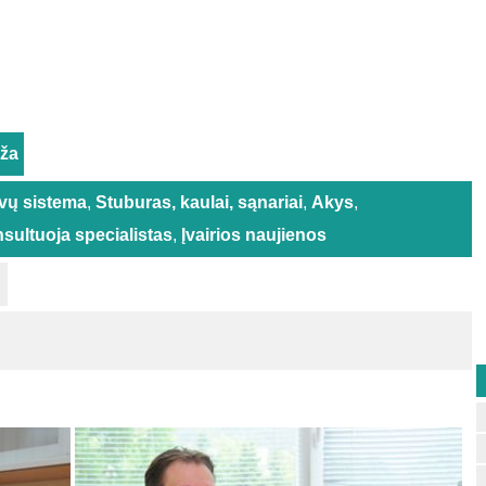
rža
vų sistema
,
Stuburas, kaulai, sąnariai
,
Akys
,
sultuoja specialistas
,
Įvairios naujienos