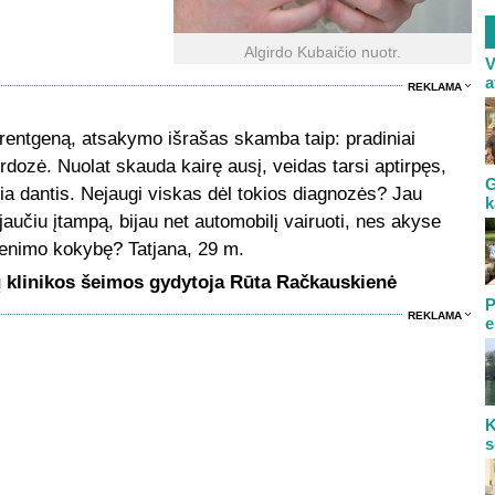
Algirdo Kubaičio nuotr.
V
a
REKLAMA
 rentgeną, atsakymo išrašas skamba taip: pradiniai
rdozė. Nuolat skauda kairę ausį, veidas tarsi aptirpęs,
G
ia dantis. Nejaugi viskas dėl tokios diagnozės? Jau
k
aučiu įtampą, bijau net automobilį vairuoti, nes akyse
yvenimo kokybę? Tatjana, 29 m.
klinikos šeimos gydytoja Rūta Račkauskienė
P
REKLAMA
e
K
s