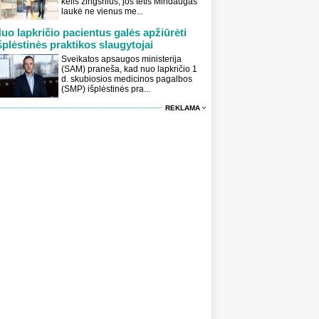
kelis žingsnius, jos tėtis Mindaugas
laukė ne vienus me...
uo lapkričio pacientus galės apžiūrėti
šplėstinės praktikos slaugytojai
Sveikatos apsaugos ministerija
(SAM) praneša, kad nuo lapkričio 1
d. skubiosios medicinos pagalbos
(SMP) išplėstinės pra...
REKLAMA