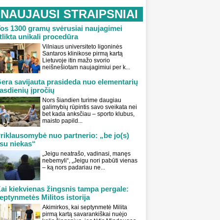
NAUJAUSI STRAIPSNIAI
os 1300 gramų svėrusiai naujagimei
tlikta unikali procedūra
Vilniaus universiteto ligoninės
Santaros klinikose pirmą kartą
Lietuvoje itin mažo svorio
neišnešiotam naujagimiui per k...
era savijauta prasideda nuo elementarių
asdienių įpročių
Nors šiandien turime daugiau
galimybių rūpintis savo sveikata nei
bet kada anksčiau – sporto klubus,
maisto papild...
riklausomybė nuo partnerio: „be jo(s)
su niekas“
„Jeigu neatrašo, vadinasi, manęs
nebemyli“, „Jeigu nori pabūti vienas
– ką nors padariau ne...
ai kiekvienas žingsnis tampa pergale:
eptynmetės Militos istorija
Akimirkos, kai septynmetė Milita
pirmą kartą savarankiškai nuėjo