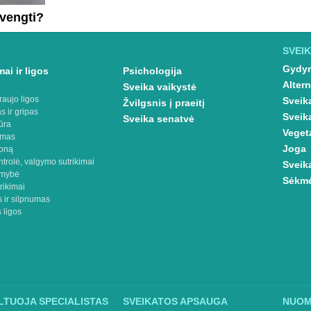
 vengti?
SVEIK
Gydym
ai ir ligos
Psichologija
Altern
Sveika vaikystė
raujo ligos
Sveik
Žvilgsnis į praeitį
s ir gripas
Sveik
Sveika senatvė
ūra
Veget
imas
Joga
oną
ntrolė, valgymo sutrikimai
Sveik
omybė
Sėkmė
rikimai
 ir silpnumas
 ligos
TUOJA SPECIALISTAS
SVEIKATOS APSAUGA
NUO