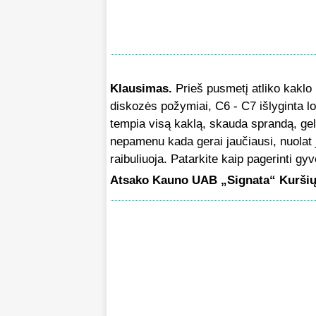
Klausimas.
Prieš pusmetį atliko kaklo
diskozės požymiai, C6 - C7 išlyginta lo
tempia visą kaklą, skauda sprandą, gel
nepamenu kada gerai jaučiausi, nuolat j
raibuliuoja. Patarkite kaip pagerinti g
Atsako Kauno UAB „Signata“ Kuršių 