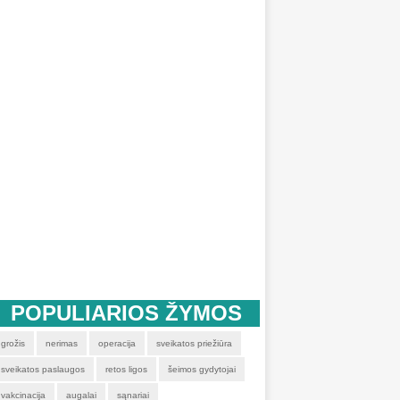
POPULIARIOS ŽYMOS
grožis
nerimas
operacija
sveikatos priežiūra
sveikatos paslaugos
retos ligos
šeimos gydytojai
vakcinacija
augalai
sąnariai