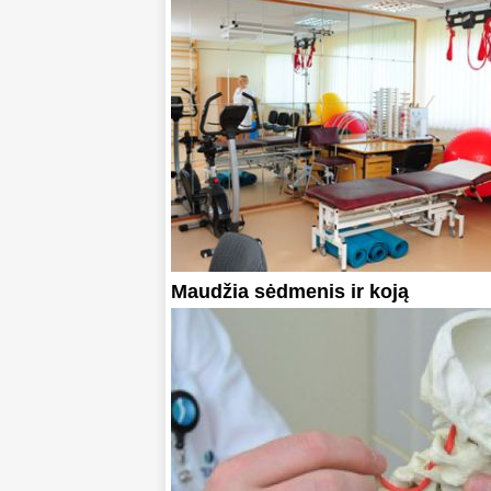
Maudžia sėdmenis ir koją