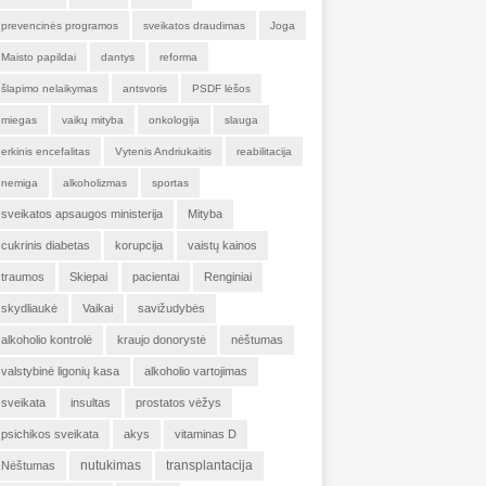
prevencinės programos
sveikatos draudimas
Joga
Maisto papildai
dantys
reforma
šlapimo nelaikymas
antsvoris
PSDF lėšos
miegas
vaikų mityba
onkologija
slauga
erkinis encefalitas
Vytenis Andriukaitis
reabilitacija
nemiga
alkoholizmas
sportas
sveikatos apsaugos ministerija
Mityba
cukrinis diabetas
korupcija
vaistų kainos
traumos
Skiepai
pacientai
Renginiai
skydliaukė
Vaikai
savižudybės
alkoholio kontrolė
kraujo donorystė
nėštumas
valstybinė ligonių kasa
alkoholio vartojimas
sveikata
insultas
prostatos vėžys
psichikos sveikata
akys
vitaminas D
nutukimas
transplantacija
Nėštumas