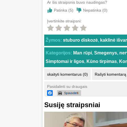
Ar šis straipsnis buvo naudingas?
Patinka (
5
)
Nepatinka (
0
)
Įvertinkite straipsni:
Žymos:
stuburo diskozė
,
kaklinė išva
Kategorijos:
Man rūpi
,
Smegenys, ner
Simptomai ir ligos
,
Kūno tirpimas
,
Kon
skaityti komentarus (0)
Rašyti komentarą
Pasidalinti su draugais
Susiję straipsniai