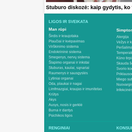
Stuburo diskozė: kaip gydytis, ko
LIGOS IR SVEIKATA
Man rūpi
Simptom
Širdis ir kraujotaka
Alergija
Plaučiai ir kvėpavimas
Vėžys ir k
Virškinimo sistema
Peršalima
Endokrininė sistema
Temperat
Smegenys, nervų sistema
Kūno tirp
Šlapimo organai ir inkstai
Skauda š
Stuburas, kaulai, sąnariai
Svorio ko
Raumenys ir sausgyslės
Priklaus
Lytiniai organai
Miego sut
Oda, plaukai ir nagai
Nuovargis
Limfmazgiai, kraujas ir imunitetas
Infekcinės
Krūtys
Akys
Ausys, nosis ir gerklė
Burna ir dantys
Psichikos ligos
RENGINIAI
KONSUL