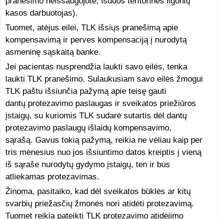
pranešimo neišsaugojote, išduos teritorinės ligonių
kasos darbuotojas).
Tuomet, atėjus eilei, TLK išsiųs pranešimą apie
kompensavimą ir perves kompensaciją į nurodytą
asmeninę sąskaitą banke.
Jei pacientas nusprendžia laukti savo eilės, tenka
laukti TLK pranešimo. Sulaukusiam savo eilės žmogui
TLK paštu išsiunčia pažymą apie teisę gauti
dantų protezavimo paslaugas ir sveikatos priežiūros
įstaigų, su kuriomis TLK sudarė sutartis dėl dantų
protezavimo paslaugų išlaidų kompensavimo,
sąrašą. Gavus tokią pažymą, reikia ne vėliau kaip per
tris mėnesius nuo jos išsiuntimo datos kreiptis į vieną
iš sąraše nurodytų gydymo įstaigų, ten ir bus
atliekamas protezavimas.
Žinoma, pasitaiko, kad dėl sveikatos būklės ar kitų
svarbių priežasčių žmonės nori atidėti protezavimą.
Tuomet reikia pateikti TLK protezavimo atidėjimo