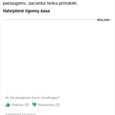
paslaugoms, pacientui tenka primokėti.
Valstybinė ligonių kasa
REKLAMA
Ar šis straipsnis buvo naudingas?
Patinka (
0
)
Nepatinka (
0
)
Įvertinkite straipsni: