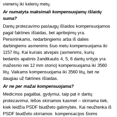
vienerių iki kelerių metų.
Ar numatyta maksimali kompensuojamų išlaidų
suma?
Dantų protezavimo paslaugų išlaidos kompensuojamos
pagal faktines išlaidas, bet apribojimų yra.
Pensininkams, nedarbingiems arba iš dalies
darbingiems asmenims šiuo metu kompensuojama iki
1157 litų. Kai kuriais atvejais (asmenims, kurių
bedantis apatinis žandikaulis 4, 5, 6 dantų srityje yra
mažesnio nei 12 mm storio) kompensuojama iki 3560
litų. Vaikams kompensuojama iki 3560 litų, bet ne
daugiau už faktines išlaidas.
Ar ne per mažai kompensuojama?
Medicinos pagalbai, gydymui, taip pat ir dantų
protezavimui, lėšos skiriamos kasmet – skiriama tiek,
kiek leidžia PSDF biudžeto galimybės. Kai neužtenka iš
PSDF biudžeto skiriamos kompensacijos šioms