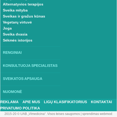
Alternatyvios terapijos
Sveika mityba
Sveikas ir gražus kūnas
Vegetarų virtuvė
Joga
Sveika dvasia
Sėkmės istorijos
RENGINIAI
KONSULTUOJA SPECIALISTAS
SVEIKATOS APSAUGA
NUOMONĖ
REKLAMA
APIE MUS
LIGŲ KLASIFIKATORIUS
KONTAKTAI
PRIVATUMO POLITIKA
2015-20 © UAB „Vlmedicina“. Visos teises saugomos
|
sprendimas webmod: