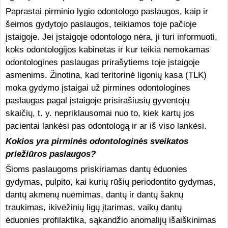
Paprastai pirminio lygio odontologo paslaugos, kaip ir
šeimos gydytojo paslaugos, teikiamos toje pačioje
įstaigoje. Jei įstaigoje odontologo nėra, ji turi informuoti,
koks odontologijos kabinetas ir kur teikia nemokamas
odontologines paslaugas prirašytiems toje įstaigoje
asmenims. Žinotina, kad teritorinė ligonių kasa (TLK)
moka gydymo įstaigai už pirmines odontologines
paslaugas pagal įstaigoje prisirašiusių gyventojų
skaičių, t. y. nepriklausomai nuo to, kiek kartų jos
pacientai lankėsi pas odontologą ir ar iš viso lankėsi.
Kokios yra pirminės odontologinės sveikatos
priežiūros paslaugos?
Šioms paslaugoms priskiriamas dantų ėduonies
gydymas, pulpito, kai kurių rūšių periodontito gydymas,
dantų akmenų nuėmimas, dantų ir dantų šaknų
traukimas, ikivėžinių ligų įtarimas, vaikų dantų
ėduonies profilaktika, sąkandžio anomalijų išaiškinimas