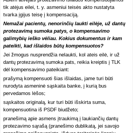
tik atėjus eilei, t. y. asmeniui teisės akto nustatyta
tvarka įgijus teisę į kompensaciją.
Nemažai pacientų, nenorinčių laukti eilėje, už dantų
protezavimą sumoka patys, o kompensavimo
galimybių ieško vėliau. Kokius dokumentus ir kam
pateikti, kad išlaidos būtų kompensuotos?
Jei žmogus nusprendžia nelaukti, kol ateis eilė, ir už
dantų protezavimą sumoka pats, reikia kreiptis į TLK
dėl kompensavimo pateikiant:
prašymą kompensuoti šias išlaidas, jame turi būti
nurodyta asmeninė sąskaita banke, į kurią bus
pervedamos lėšos;
sąskaitos originalą, kur turi būti išskirta suma,
kompensuotina iš PSDF biudžeto;
pranešimą apie asmens įtraukimą į laukiančių dantų
protezavimo sąrašą (pranešimo dublikatą, jei savojo