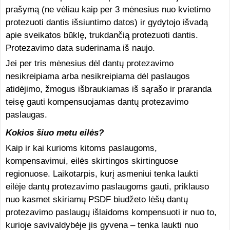
prašymą (ne vėliau kaip per 3 mėnesius nuo kvietimo
protezuoti dantis išsiuntimo datos) ir gydytojo išvadą
apie sveikatos būklę, trukdančią protezuoti dantis.
Protezavimo data suderinama iš naujo.
Jei per tris mėnesius dėl dantų protezavimo
nesikreipiama arba nesikreipiama dėl paslaugos
atidėjimo, žmogus išbraukiamas iš sąrašo ir praranda
teisę gauti kompensuojamas dantų protezavimo
paslaugas.
Kokios šiuo metu eilės?
Kaip ir kai kurioms kitoms paslaugoms,
kompensavimui, eilės skirtingos skirtinguose
regionuose. Laikotarpis, kurį asmeniui tenka laukti
eilėje dantų protezavimo paslaugoms gauti, priklauso
nuo kasmet skiriamų PSDF biudžeto lėšų dantų
protezavimo paslaugų išlaidoms kompensuoti ir nuo to,
kurioje savivaldybėje jis gyvena – tenka laukti nuo