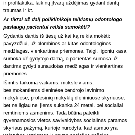
ir profilaktika, laikinų įtvarų uždėjimas gydant dantų
traumas ir kt.
Ar tikrai už dalį poliklinikoje teikiamų odontologo
paslaugų pacientui reikia sumokėti?
Gydantis dantis iš tiesų už kai ką reikia mokėti:
pavyzdžiui, už plombines ar kitas odontologines
medžiagas, vienkartines priemones. Taigi, ligonių kasa
sumoka už gydytojo darbą, o pacientas sumoka už
dantims gydyti sunaudotas medžiagas ir vienkartines
priemones.
Išimtis taikoma vaikams, moksleiviams,
besimokantiems dieninėse bendrojo lavinimo
mokyklose, profesinių mokyklų dieniniuose skyriuose,
bet ne ilgiau nei jiems sukanka 24 metai, bei socialiai
remtiniems asmenims. Tada būtina pateikti
gyvenamosios vietos savivaldybės socialinės paramos
skyriaus pažymą, kurioje nurodyta, kad asmuo yra