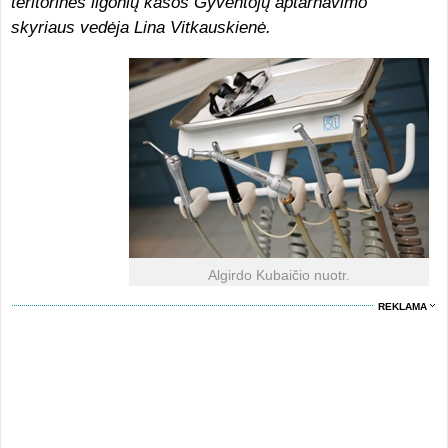
teritorinės ligonių kasos Gyventojų aptarnavimo
skyriaus vedėja Lina Vitkauskienė.
Algirdo Kubaičio nuotr.
REKLAMA