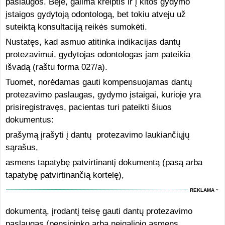
paslaugos. Beje, galima kreiptis ir į kitos gydymo
įstaigos gydytoją odontologą, bet tokiu atveju už
suteiktą konsultaciją reikės sumokėti.
Nustatęs, kad asmuo atitinka indikacijas dantų
protezavimui, gydytojas odontologas jam pateikia
išvadą (raštu forma 027/a).
Tuomet, norėdamas gauti kompensuojamas dantų
protezavimo paslaugas, gydymo įstaigai, kurioje yra
prisiregistravęs, pacientas turi pateikti šiuos
dokumentus:
prašymą įrašyti į dantų protezavimo laukiančiųjų
sąrašus,
asmens tapatybę patvirtinantį dokumentą (pasą arba
tapatybę patvirtinančią kortelę),
REKLAMA
dokumentą, įrodantį teisę gauti dantų protezavimo
paslaugas (pensininko arba neįgaliojo asmens