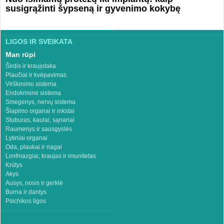
susigrąžinti šypseną ir gyvenimo kokybę
LIGOS IR SVEIKATA
Man rūpi
Širdis ir kraujotaka
Plaučiai ir kvėpavimas
Virškinimo sistema
Endokrininė sistema
Smegenys, nervų sistema
Šlapimo organai ir inkstai
Stuburas, kaulai, sąnariai
Raumenys ir sausgyslės
Lytiniai organai
Oda, plaukai ir nagai
Limfmazgiai, kraujas ir imunitetas
Krūtys
Akys
Ausys, nosis ir gerklė
Burna ir dantys
Psichikos ligos