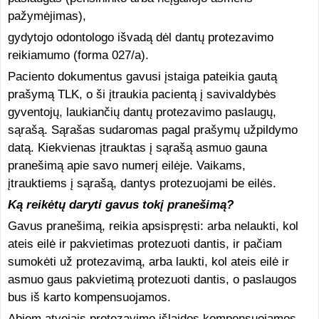
pažymėjimas),
gydytojo odontologo išvadą dėl dantų protezavimo
reikiamumo (forma 027/a).
Paciento dokumentus gavusi įstaiga pateikia gautą
prašymą TLK, o ši įtraukia pacientą į savivaldybės
gyventojų, laukiančių dantų protezavimo paslaugų,
sąrašą. Sąrašas sudaromas pagal prašymų užpildymo
datą. Kiekvienas įtrauktas į sąrašą asmuo gauna
pranešimą apie savo numerį eilėje. Vaikams,
įtrauktiems į sąrašą, dantys protezuojami be eilės.
Ką reikėtų daryti gavus tokį pranešimą?
Gavus pranešimą, reikia apsispręsti: arba nelaukti, kol
ateis eilė ir pakvietimas protezuoti dantis, ir pačiam
sumokėti už protezavimą, arba laukti, kol ateis eilė ir
asmuo gaus pakvietimą protezuoti dantis, o paslaugos
bus iš karto kompensuojamos.
Abiem atvejais protezavimo išlaidos kompensuojamos