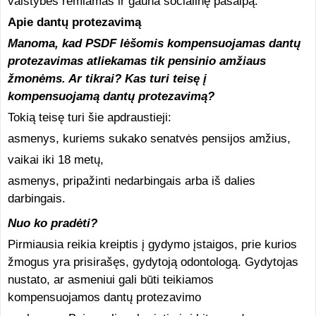
valstybės remiamas ir gauna socialinę pašalpą.
Apie dantų protezavimą
Manoma, kad PSDF lėšomis kompensuojamas dantų
protezavimas atliekamas tik pensinio amžiaus
žmonėms. Ar tikrai? Kas turi teisę į
kompensuojamą dantų protezavimą?
Tokią teisę turi šie apdraustieji:
asmenys, kuriems sukako senatvės pensijos amžius,
vaikai iki 18 metų,
asmenys, pripažinti nedarbingais arba iš dalies
darbingais.
Nuo ko pradėti?
Pirmiausia reikia kreiptis į gydymo įstaigos, prie kurios
žmogus yra prisirašęs, gydytoją odontologą. Gydytojas
nustato, ar asmeniui gali būti teikiamos
kompensuojamos dantų protezavimo