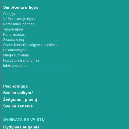
Simptomai ir ligos
Alergija
Vėžys ir kraujo ligos
Peršalimas ir gripas
Temperatūra
Kūno tirpimas
Skauda šoną
Svorio kontrolė, valgymo sutrikimai
Priklausomybė
Miego sutrikimai
Nuovargis ir silpnumas
Infekcinės ligos
Psichologija
Sveika vaikystė
Žvilgsnis į praeitį
Sveika senatvė
SVEIKATA BE VAISTŲ
Gydymas augalais