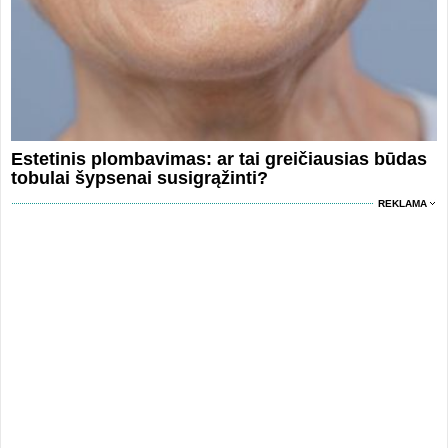
Estetinis plombavimas: ar tai greičiausias būdas
tobulai šypsenai susigrąžinti?
REKLAMA