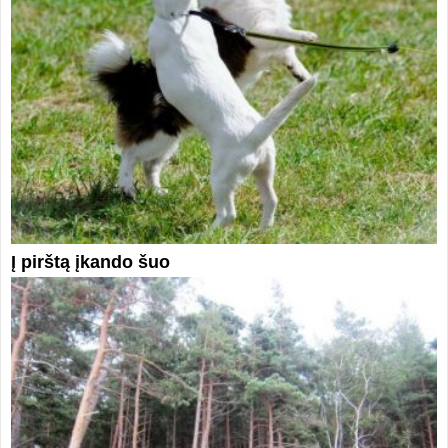
Į pirštą įkando šuo