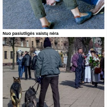
Nuo pasiutligės vaistų nėra