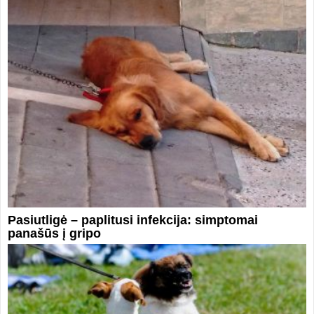
Pasiutligė – paplitusi infekcija: simptomai
panašūs į gripo