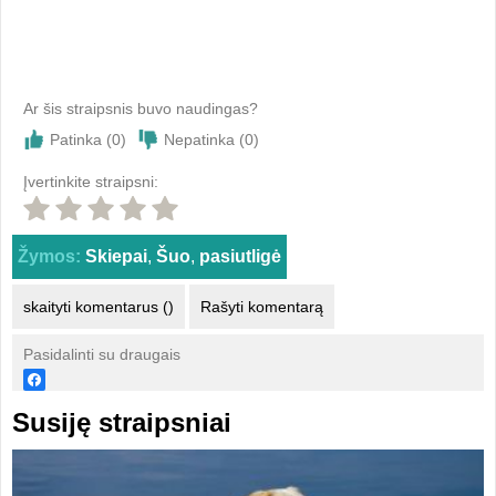
Ar šis straipsnis buvo naudingas?
Patinka (
0
)
Nepatinka (
0
)
Įvertinkite straipsni:
Žymos:
Skiepai
,
Šuo
,
pasiutligė
skaityti komentarus ()
Rašyti komentarą
Pasidalinti su draugais
Susiję straipsniai