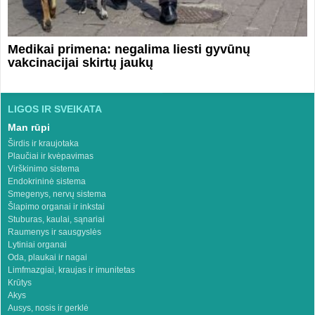
Medikai primena: negalima liesti gyvūnų
vakcinacijai skirtų jaukų
LIGOS IR SVEIKATA
Man rūpi
Širdis ir kraujotaka
Plaučiai ir kvėpavimas
Virškinimo sistema
Endokrininė sistema
Smegenys, nervų sistema
Šlapimo organai ir inkstai
Stuburas, kaulai, sąnariai
Raumenys ir sausgyslės
Lytiniai organai
Oda, plaukai ir nagai
Limfmazgiai, kraujas ir imunitetas
Krūtys
Akys
Ausys, nosis ir gerklė