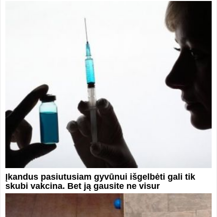
Įkandus pasiutusiam gyvūnui išgelbėti gali tik
skubi vakcina. Bet ją gausite ne visur