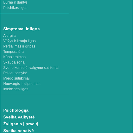
Burna ir dantys
Psichikos ligos
Simptomai ir ligos
Alergija
Vėžys ir kraujo ligos
Peršalimas ir gripas
Temperatūra
Kūno tirpimas
Skauda šoną
Svorio kontrolė, valgymo sutrikimai
Priklausomybė
Miego sutrikimai
Nuovargis ir silpnumas
Infekcinės ligos
Psichologija
Sveika vaikystė
Žvilgsnis į praeitį
Sveika senatvė