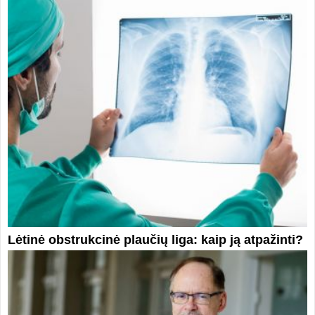
Lėtinė obstrukcinė plaučių liga: kaip ją atpažinti?