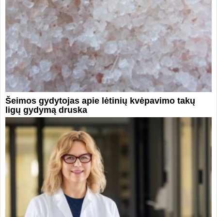
Šeimos gydytojas apie lėtinių kvėpavimo takų
ligų gydymą druska