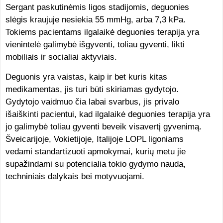
Sergant paskutinėmis ligos stadijomis, deguonies
slėgis kraujuje nesiekia 55 mmHg, arba 7,3 kPa.
Tokiems pacientams ilgalaikė deguonies terapija yra
vienintelė galimybė išgyventi, toliau gyventi, likti
mobiliais ir socialiai aktyviais.
Deguonis yra vaistas, kaip ir bet kuris kitas
medikamentas, jis turi būti skiriamas gydytojo.
Gydytojo vaidmuo čia labai svarbus, jis privalo
išaiškinti pacientui, kad ilgalaikė deguonies terapija yra
jo galimybė toliau gyventi beveik visavertį gyvenimą.
Šveicarijoje, Vokietijoje, Italijoje LOPL ligoniams
vedami standartizuoti apmokymai, kurių metu jie
supažindami su potencialia tokio gydymo nauda,
techniniais dalykais bei motyvuojami.