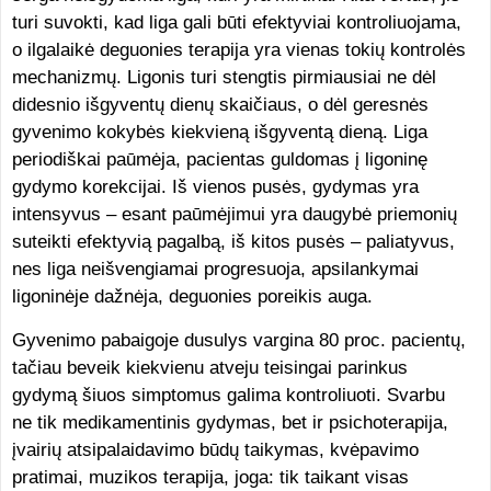
turi suvokti, kad liga gali būti efektyviai kontroliuojama,
o ilgalaikė deguonies terapija yra vienas tokių kontrolės
mechanizmų. Ligonis turi stengtis pirmiausiai ne dėl
didesnio išgyventų dienų skaičiaus, o dėl geresnės
gyvenimo kokybės kiekvieną išgyventą dieną. Liga
periodiškai paūmėja, pacientas guldomas į ligoninę
gydymo korekcijai. Iš vienos pusės, gydymas yra
intensyvus – esant paūmėjimui yra daugybė priemonių
suteikti efektyvią pagalbą, iš kitos pusės – paliatyvus,
nes liga neišvengiamai progresuoja, apsilankymai
ligoninėje dažnėja, deguonies poreikis auga.
Gyvenimo pabaigoje dusulys vargina 80 proc. pacientų,
tačiau beveik kiekvienu atveju teisingai parinkus
gydymą šiuos simptomus galima kontroliuoti. Svarbu
ne tik medikamentinis gydymas, bet ir psichoterapija,
įvairių atsipalaidavimo būdų taikymas, kvėpavimo
pratimai, muzikos terapija, joga: tik taikant visas