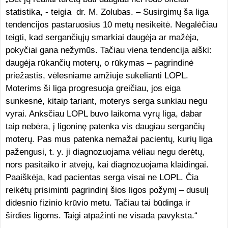
statistika, - teigia dr. M. Zolubas. – Susirgimų ša liga
tendencijos pastaruosius 10 metų nesikeitė. Negalėčiau
teigti, kad sergančiųjų smarkiai daugėja ar mažėja,
pokyčiai gana nežymūs. Tačiau viena tendencija aiški:
daugėja rūkančių moterų, o rūkymas – pagrindinė
priežastis, vėlesniame amžiuje sukelianti LOPL.
Moterims ši liga progresuoja greičiau, jos eiga
sunkesnė, kitaip tariant, moterys serga sunkiau negu
vyrai. Anksčiau LOPL buvo laikoma vyrų liga, dabar
taip nebėra, į ligoninę patenka vis daugiau sergančių
moterų. Pas mus patenka nemažai pacientų, kurių liga
pažengusi, t. y. ji diagnozuojama vėliau negu derėtų,
nors pasitaiko ir atvejų, kai diagnozuojama klaidingai.
Paaiškėja, kad pacientas serga visai ne LOPL. Čia
reikėtų prisiminti pagrindinį šios ligos požymį – dusulį
didesnio fizinio krūvio metu. Tačiau tai būdinga ir
širdies ligoms. Taigi atpažinti ne visada pavyksta.“