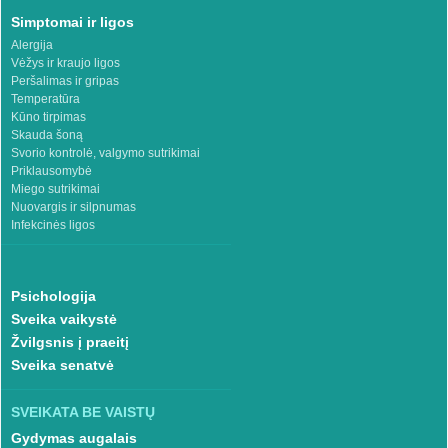
Simptomai ir ligos
Alergija
Vėžys ir kraujo ligos
Peršalimas ir gripas
Temperatūra
Kūno tirpimas
Skauda šoną
Svorio kontrolė, valgymo sutrikimai
Priklausomybė
Miego sutrikimai
Nuovargis ir silpnumas
Infekcinės ligos
Psichologija
Sveika vaikystė
Žvilgsnis į praeitį
Sveika senatvė
SVEIKATA BE VAISTŲ
Gydymas augalais