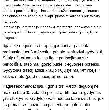
miego metu. Skaičiai turi būti periodiškai dokumentuojami
Išrašant pacientą iš ligoninės turi būti užtikrinamas tęstinumas:
pacientas nedelsiant turi būti aprūpintas reikalingais prietaisais
namuose
Informacija, informacija ir dar sykį informacija: pacientas turi būti
gerai supažindintas su gydymo principais, indikacijomis, ligos
prognoze
Ilgalaikę deguonies terapiją gaunantys pacientai
mažausiai kas 3 mėnesius privalo pasirodyti gydytojui.
Šitaip užkertamas kelias ligos paūmėjimams ir
periodiškai stebima ligonio būklė, deguonies poreikis.
Gydytojas turėtų atlikti kraujo dujų tyrimą ramybėje ir
krūvio metu (po 6 minučių ėjimo testo).
Pagal rekomendacijas, ligonis turi vartoti deguonį ne
mažiau kaip 15 valandų per parą, tik tuomet gydymas
yra efektyvus. Gydytojo vaidmuo čia labai svarbus: juk
jis pirmasis supažindina pacientą su potencialia