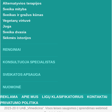
Alternatyvios terapijos
Sveika mityba
Sveikas ir gražus kūnas
Vegetarų virtuvė
Joga
Sveika dvasia
Sėkmės istorijos
RENGINIAI
KONSULTUOJA SPECIALISTAS
SVEIKATOS APSAUGA
NUOMONĖ
REKLAMA
APIE MUS
LIGŲ KLASIFIKATORIUS
KONTAKTAI
PRIVATUMO POLITIKA
2015-20 © UAB „Vlmedicina“. Visos teises saugomos
|
sprendimas webmod: