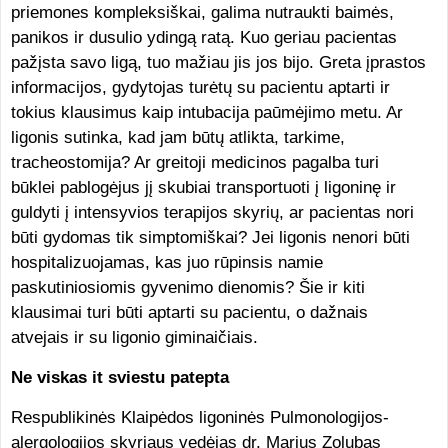
priemones kompleksiškai, galima nutraukti baimės,
panikos ir dusulio ydingą ratą. Kuo geriau pacientas
pažįsta savo ligą, tuo mažiau jis jos bijo. Greta įprastos
informacijos, gydytojas turėtų su pacientu aptarti ir
tokius klausimus kaip intubacija paūmėjimo metu. Ar
ligonis sutinka, kad jam būtų atlikta, tarkime,
tracheostomija? Ar greitoji medicinos pagalba turi
būklei pablogėjus jį skubiai transportuoti į ligoninę ir
guldyti į intensyvios terapijos skyrių, ar pacientas nori
būti gydomas tik simptomiškai? Jei ligonis nenori būti
hospitalizuojamas, kas juo rūpinsis namie
paskutiniosiomis gyvenimo dienomis? Šie ir kiti
klausimai turi būti aptarti su pacientu, o dažnais
atvejais ir su ligonio giminaičiais.
Ne viskas it sviestu patepta
Respublikinės Klaipėdos ligoninės Pulmonologijos-
alergologijos skyriaus vedėjas dr. Marius Zolubas