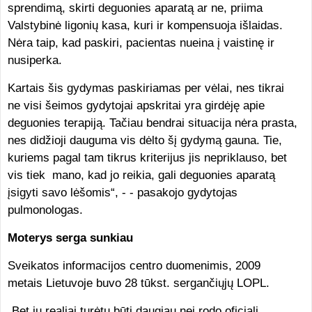
sprendimą, skirti deguonies aparatą ar ne, priima
Valstybinė ligonių kasa, kuri ir kompensuoja išlaidas.
Nėra taip, kad paskiri, pacientas nueina į vaistinę ir
nusiperka.
Kartais šis gydymas paskiriamas per vėlai, nes tikrai
ne visi šeimos gydytojai apskritai yra girdėję apie
deguonies terapiją. Tačiau bendrai situacija nėra prasta,
nes didžioji dauguma vis dėlto šį gydymą gauna. Tie,
kuriems pagal tam tikrus kriterijus jis nepriklauso, bet
vis tiek mano, kad jo reikia, gali deguonies aparatą
įsigyti savo lėšomis“, - - pasakojo gydytojas
pulmonologas.
Moterys serga sunkiau
Sveikatos informacijos centro duomenimis, 2009
metais Lietuvoje buvo 28 tūkst. sergančiųjų LOPL.
„Bet jų realiai turėtų būti daugiau nei rodo oficiali