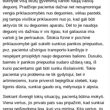
būtinybe visą likusį gyvenimą vartoti naują vaistą-
deguonį. Pradžioje pacientai dažnai net nesąmoningai
vengia priklausomybės nuo deguonies, vėliau pastebi,
jog tampa visiškai priklausomi nuo jo, kad gali būti
aktyvūs tik su deguonies aparatu. Dėl to jie naudoja
deguonį vis dažniau ir vis ilgiau, kol galiausiai ima
vartoti jį be pertraukos. Šitokia fizinė ir psichinė
priklausomybė gali sukelti sunkius panikos priepuolius,
pvz. pacientui užstrigus transporto kamštyje ir
nespėjant prisipildyti naujo deguonies baliono. Dusulio,
baimės ir panikos priepuoliai sudaro uždarą ratą, iš
kurio pacientams gali būti sunku išsilaisvinti. Tokie
pacientai yra problema ne tik gydytojui, bet ir
artimiesiems, kurie priversti bejėgiškai stebėti, kaip
ligonis dūsta, sunkiai gaudo orą, mėlynuoja ir alpsta.
Siekiant išvengti tokių situacijų, pacientą būtina mokyti.
Viena vertus, jis privalo pats sau pripažinti, kad sunkiai
serga neišgydoma liga, kuri yra mirtina. Kita vertus, jis