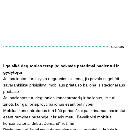
REKLAMA
Ilgalaikė deguonies terapija: sėkmės patarimai pacientui ir
gydytojui
Jei pacientas turi skysto deguonies sistemą, jis privalo sugebėti
savarankiškai prisipildyti mobilaus prietaiso balioną iš stacionaraus
prietaiso
Jei pacientas turi deguonies koncentratorių ir balionus, jis turi
žinoti, kur gali prisipildyti balionus esant būtinybei
Mobilus koncentratorius turi būti periodiškai patikrinamas pacientui
esant ramybės būsenoje ir krūvio metu. Beveik visi mobilūs
koncentratoriai dirba „Demand“ režimu
Pacientas turi žinoti savo deguonies poreikį ramybėje, krūvio ir