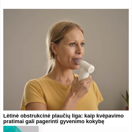
Lėtinė obstrukcinė plaučių liga: kaip kvėpavimo
pratimai gali pagerinti gyvenimo kokybę