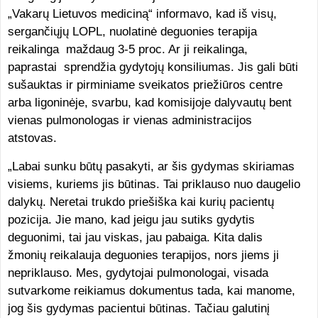
„Vakarų Lietuvos mediciną“ informavo, kad iš visų,
sergančiųjų LOPL, nuolatinė deguonies terapija
reikalinga maždaug 3-5 proc. Ar ji reikalinga,
paprastai sprendžia gydytojų konsiliumas. Jis gali būti
sušauktas ir pirminiame sveikatos priežiūros centre
arba ligoninėje, svarbu, kad komisijoje dalyvautų bent
vienas pulmonologas ir vienas administracijos
atstovas.
„Labai sunku būtų pasakyti, ar šis gydymas skiriamas
visiems, kuriems jis būtinas. Tai priklauso nuo daugelio
dalykų. Neretai trukdo priešiška kai kurių pacientų
pozicija. Jie mano, kad jeigu jau sutiks gydytis
deguonimi, tai jau viskas, jau pabaiga. Kita dalis
žmonių reikalauja deguonies terapijos, nors jiems ji
nepriklauso. Mes, gydytojai pulmonologai, visada
sutvarkome reikiamus dokumentus tada, kai manome,
jog šis gydymas pacientui būtinas. Tačiau galutinį