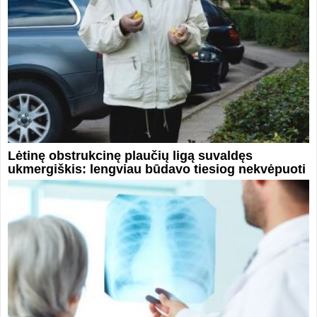
Lėtinę obstrukcinę plaučių ligą suvaldęs
ukmergiškis: lengviau būdavo tiesiog nekvėpuoti