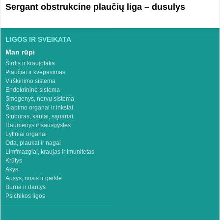
Sergant obstrukcine plaučių liga – dusulys
LIGOS IR SVEIKATA
Man rūpi
Širdis ir kraujotaka
Plaučiai ir kvėpavimas
Virškinimo sistema
Endokrininė sistema
Smegenys, nervų sistema
Šlapimo organai ir inkstai
Stuburas, kaulai, sąnariai
Raumenys ir sausgyslės
Lytiniai organai
Oda, plaukai ir nagai
Limfmazgiai, kraujas ir imunitetas
Krūtys
Akys
Ausys, nosis ir gerklė
Burna ir dantys
Psichikos ligos