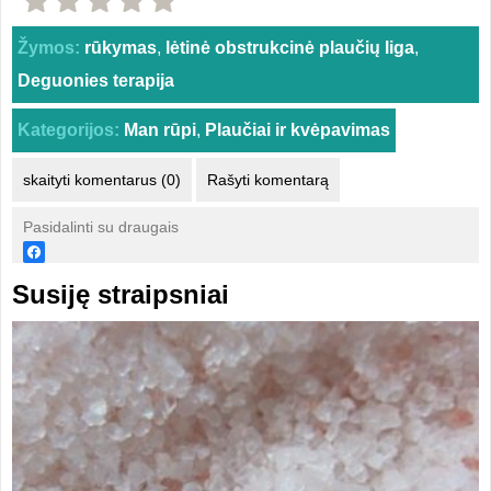
Žymos:
rūkymas
,
lėtinė obstrukcinė plaučių liga
,
Deguonies terapija
Kategorijos:
Man rūpi
,
Plaučiai ir kvėpavimas
skaityti komentarus (0)
Rašyti komentarą
Pasidalinti su draugais
Susiję straipsniai