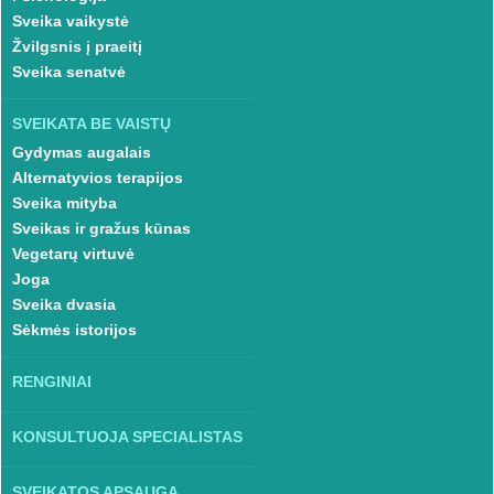
Sveika vaikystė
Žvilgsnis į praeitį
Sveika senatvė
SVEIKATA BE VAISTŲ
Gydymas augalais
Alternatyvios terapijos
Sveika mityba
Sveikas ir gražus kūnas
Vegetarų virtuvė
Joga
Sveika dvasia
Sėkmės istorijos
RENGINIAI
KONSULTUOJA SPECIALISTAS
SVEIKATOS APSAUGA