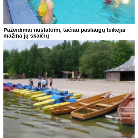
Pažeidimai nustatomi, tačiau paslaugų teikėjai
mažina jų skaičių