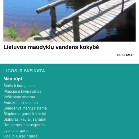
Lietuvos maudyklų vandens kokybė
REKLAMA
LIGOS IR SVEIKATA
Man rūpi
Širdis ir kraujotaka
Plaučiai ir kvėpavimas
Virškinimo sistema
Endokrininė sistema
Smegenys, nervų sistema
Šlapimo organai ir inkstai
Stuburas, kaulai, sąnariai
Raumenys ir sausgyslės
Lytiniai organai
Oda, plaukai ir nagai