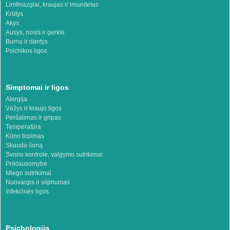
Limfmazgiai, kraujas ir imunitetas
Krūtys
Akys
Ausys, nosis ir gerklė
Burna ir dantys
Psichikos ligos
Simptomai ir ligos
Alergija
Vėžys ir kraujo ligos
Peršalimas ir gripas
Temperatūra
Kūno tirpimas
Skauda šoną
Svorio kontrolė, valgymo sutrikimai
Priklausomybė
Miego sutrikimai
Nuovargis ir silpnumas
Infekcinės ligos
Psichologija