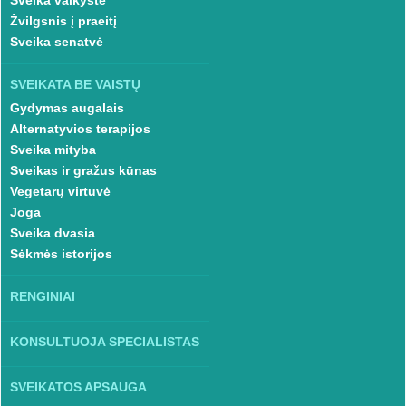
Sveika vaikystė
Žvilgsnis į praeitį
Sveika senatvė
SVEIKATA BE VAISTŲ
Gydymas augalais
Alternatyvios terapijos
Sveika mityba
Sveikas ir gražus kūnas
Vegetarų virtuvė
Joga
Sveika dvasia
Sėkmės istorijos
RENGINIAI
KONSULTUOJA SPECIALISTAS
SVEIKATOS APSAUGA