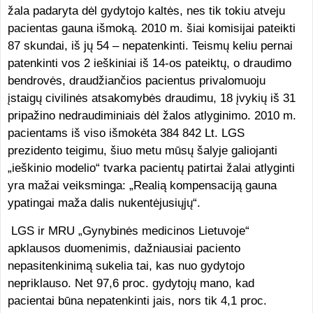
žala padaryta dėl gydytojo kaltės, nes tik tokiu atveju
pacientas gauna išmoką. 2010 m. šiai komisijai pateikti
87 skundai, iš jų 54 – nepatenkinti. Teismų keliu pernai
patenkinti vos 2 ieškiniai iš 14-os pateiktų, o draudimo
bendrovės, draudžiančios pacientus privalomuoju
įstaigų civilinės atsakomybės draudimu, 18 įvykių iš 31
pripažino nedraudiminiais dėl žalos atlyginimo. 2010 m.
pacientams iš viso išmokėta 384 842 Lt. LGS
prezidento teigimu, šiuo metu mūsų šalyje galiojanti
„ieškinio modelio“ tvarka pacientų patirtai žalai atlyginti
yra mažai veiksminga: „Realią kompensaciją gauna
ypatingai maža dalis nukentėjusiųjų“.
LGS ir MRU „Gynybinės medicinos Lietuvoje“
apklausos duomenimis, dažniausiai paciento
nepasitenkinimą sukelia tai, kas nuo gydytojo
nepriklauso. Net 97,6 proc. gydytojų mano, kad
pacientai būna nepatenkinti jais, nors tik 4,1 proc.