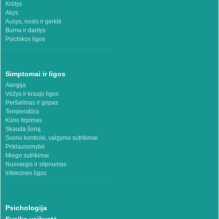
Krūtys
Akys
Ausys, nosis ir gerklė
Burna ir dantys
Psichikos ligos
Simptomai ir ligos
Alergija
Vėžys ir kraujo ligos
Peršalimas ir gripas
Temperatūra
Kūno tirpimas
Skauda šoną
Svorio kontrolė, valgymo sutrikimai
Priklausomybė
Miego sutrikimai
Nuovargis ir silpnumas
Infekcinės ligos
Psichologija