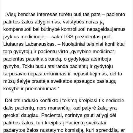
„Visų bendras interesas turėtų būti tas pats – paciento
patirtos žalos atlyginimas, valstybės noras ją
kompensuoti bei būtinybė kontroliuoti nepageidaujamus
įvykius medicinoje, – sako LGS prezidentas prof.
Liutauras Labanauskas. – Nuolatiniai teisiniai konfliktai
tarp gydytojų ir pacientų virto „gynybine medicina“:
pacientas pateikia skundą, o gydytojas atsiriboja
gynyba. Tokiu būdu atsiranda pacientų ir gydytojų
tarpusavio nepasitenkinimas ir nepasitikėjimas, dėl to
mūsų šalyje prastėja sveikatos apsaugos paslaugų
kokybė ir prieinamumas.“
Dėl atsiradusio konflikto į teismą kreipiasi tik nedidelė
dalis pacientų, nors manančių, kad patyrė žalą, yra
gerokai daugiau. Pacientai, norintys gauti atlygį dėl
patirtos žalos, turi kreiptis į Pacientų sveikatai
padarytos žalos nustatymo komisiją, kuri sprendžia, ar