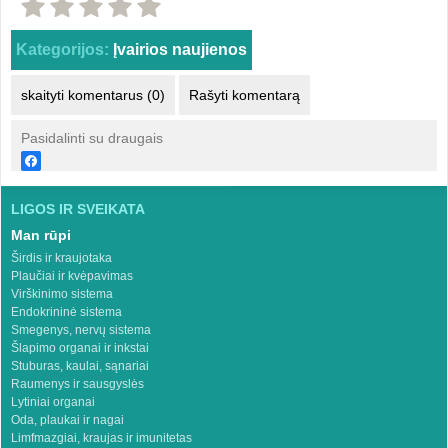
Kategorijos:
Įvairios naujienos
skaityti komentarus (0)
Rašyti komentarą
Pasidalinti su draugais
LIGOS IR SVEIKATA
Man rūpi
Širdis ir kraujotaka
Plaučiai ir kvėpavimas
Virškinimo sistema
Endokrininė sistema
Smegenys, nervų sistema
Šlapimo organai ir inkstai
Stuburas, kaulai, sąnariai
Raumenys ir sausgyslės
Lytiniai organai
Oda, plaukai ir nagai
Limfmazgiai, kraujas ir imunitetas