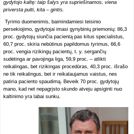
gydytojo kaltę: taip šalys yra supriešinamos, viena
priversta pulti, kita – gintis.
Tyrimo duomenimis, baimindamiesi teisinio
persekiojimo, gydytojai imasi gynybinių priemonių: 86,3
proc. gydytojų siunčia pacientą pas kitus specialistus,
60,7 proc. skiria nebūtinus papildomus tyrimus, 66,6
proc. vengia rizikingų pacientų, t. y. sergančių
sudėtinga ar pavojinga liga, 59,9 proc. – atlikti
reikalingas, bet rizikingas procedūras, 40,3 proc. išrašo
ne tik reikalingus, bet ir reikalaujamus vaistus, nes
patiria paciento spaudimą. Beveik 70 proc. gydytojų
mano, kad net nepagrįsto skundo atveju apsiginti nuo
kaltinimo yra labai sunku.