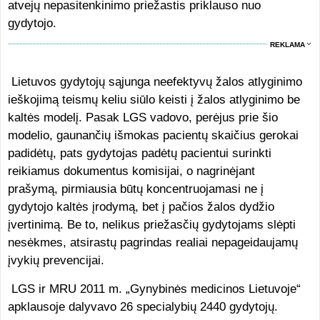
atvejų nepasitenkinimo priežastis priklauso nuo
gydytojo.
REKLAMA
Lietuvos gydytojų sąjunga neefektyvų žalos atlyginimo
ieškojimą teismų keliu siūlo keisti į žalos atlyginimo be
kaltės modelį. Pasak LGS vadovo, perėjus prie šio
modelio, gaunančių išmokas pacientų skaičius gerokai
padidėtų, pats gydytojas padėtų pacientui surinkti
reikiamus dokumentus komisijai, o nagrinėjant
prašymą, pirmiausia būtų koncentruojamasi ne į
gydytojo kaltės įrodymą, bet į pačios žalos dydžio
įvertinimą. Be to, nelikus priežasčių gydytojams slėpti
nesėkmes, atsirastų pagrindas realiai nepageidaujamų
įvykių prevencijai.
LGS ir MRU 2011 m. „Gynybinės medicinos Lietuvoje“
apklausoje dalyvavo 26 specialybių 2440 gydytojų.