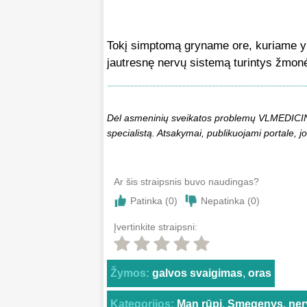
Tokį simptomą gryname ore, kuriame yr
jautresnę nervų sistemą turintys žmonė
Dėl asmeninių sveikatos problemų VLMEDICINA.
specialistą. Atsakymai, publikuojami portale, jo
Ar šis straipsnis buvo naudingas?
Patinka (
0
)
Nepatinka (
0
)
Įvertinkite straipsni:
Žymos:
galvos svaigimas
,
oras
Kategorijos:
Man rūpi
,
Smegenys, ner