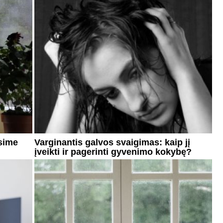
sime
Varginantis galvos svaigimas: kaip jį
įveikti ir pagerinti gyvenimo kokybę?