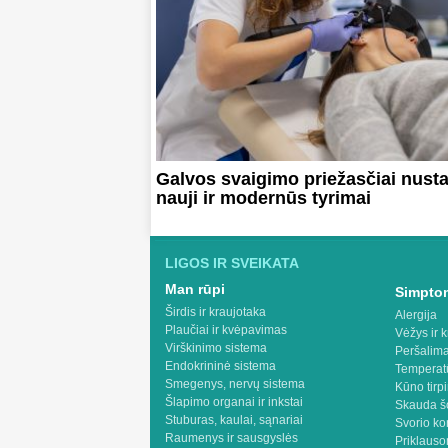
Galvos svaigimo priežasčiai nusta
nauji ir modernūs tyrimai
LIGOS IR SVEIKATA
Man rūpi
Simptom
Širdis ir kraujotaka
Alergija
Plaučiai ir kvėpavimas
Vėžys ir k
Virškinimo sistema
Peršalima
Endokrininė sistema
Temperat
Smegenys, nervų sistema
Kūno tirp
Šlapimo organai ir inkstai
Skauda š
Stuburas, kaulai, sąnariai
Svorio ko
Raumenys ir sausgyslės
Priklaus