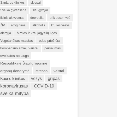
Santaros klinikos
skiepai
Sveika gyvensena
slaugytojai
fizinis aktyvumas
depresija
priklausomybė
ŽIV
atlyginimai
alkoholis
krūties vėžys
alergija
širdies ir kraujagyslių ligos
Vegetariškas maistas
odos priežiūra
kompensuojamieji vaistai
peršalimas
sveikatos apsauga
Respublikinė Šiaulių ligoninė
organų donorystė
stresas
vaistai
gripas
Kauno klinikos
vėžys
koronavirusas
COVID-19
sveika mityba