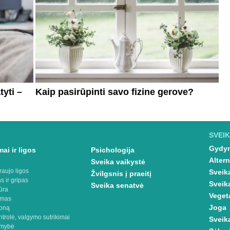
tyti –
Kaip pasirūpinti savo fizine gerove?
SVEIK
Gydym
ai ir ligos
Psichologija
Altern
Sveika vaikystė
raujo ligos
Sveik
Žvilgsnis į praeitį
s ir gripas
Sveik
Sveika senatvė
ūra
Veget
imas
Joga
oną
ntrolė, valgymo sutrikimai
Sveik
omybė