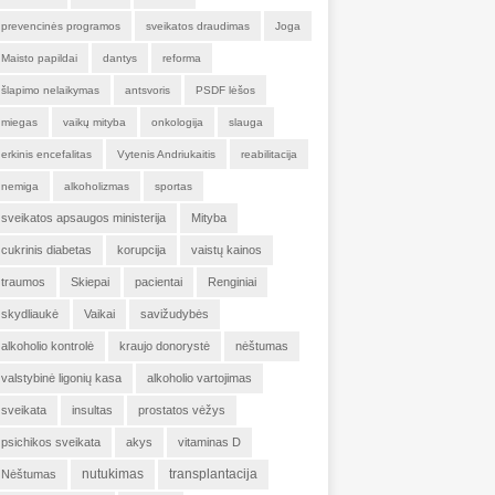
prevencinės programos
sveikatos draudimas
Joga
Maisto papildai
dantys
reforma
šlapimo nelaikymas
antsvoris
PSDF lėšos
miegas
vaikų mityba
onkologija
slauga
erkinis encefalitas
Vytenis Andriukaitis
reabilitacija
nemiga
alkoholizmas
sportas
sveikatos apsaugos ministerija
Mityba
cukrinis diabetas
korupcija
vaistų kainos
traumos
Skiepai
pacientai
Renginiai
skydliaukė
Vaikai
savižudybės
alkoholio kontrolė
kraujo donorystė
nėštumas
valstybinė ligonių kasa
alkoholio vartojimas
sveikata
insultas
prostatos vėžys
psichikos sveikata
akys
vitaminas D
nutukimas
transplantacija
Nėštumas