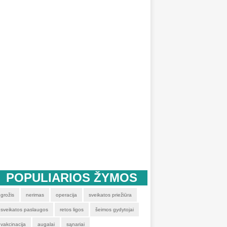
POPULIARIOS ŽYMOS
grožis
nerimas
operacija
sveikatos priežiūra
sveikatos paslaugos
retos ligos
šeimos gydytojai
vakcinacija
augalai
sąnariai