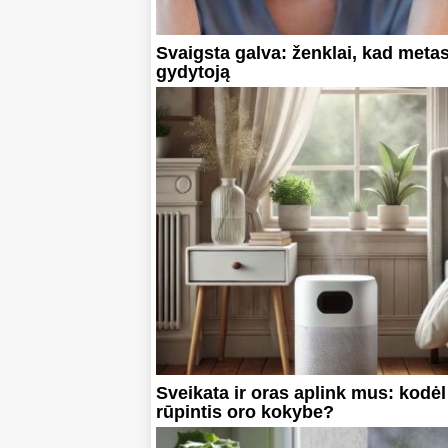
Svaigsta galva: ženklai, kad meta
gydytoją
Sveikata ir oras aplink mus: kodė
rūpintis oro kokybe?