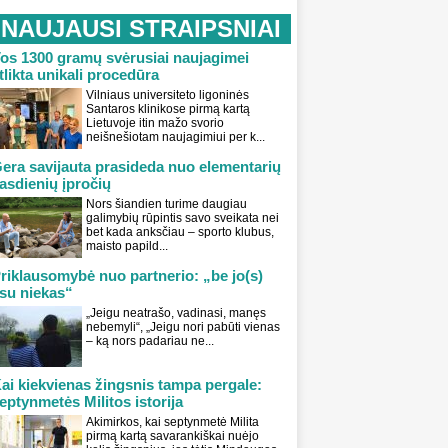
NAUJAUSI STRAIPSNIAI
os 1300 gramų svėrusiai naujagimei
tlikta unikali procedūra
Vilniaus universiteto ligoninės
Santaros klinikose pirmą kartą
Lietuvoje itin mažo svorio
neišnešiotam naujagimiui per k...
era savijauta prasideda nuo elementarių
asdienių įpročių
Nors šiandien turime daugiau
galimybių rūpintis savo sveikata nei
bet kada anksčiau – sporto klubus,
maisto papild...
riklausomybė nuo partnerio: „be jo(s)
su niekas“
„Jeigu neatrašo, vadinasi, manęs
nebemyli“, „Jeigu nori pabūti vienas
– ką nors padariau ne...
ai kiekvienas žingsnis tampa pergale:
eptynmetės Militos istorija
Akimirkos, kai septynmetė Milita
pirmą kartą savarankiškai nuėjo