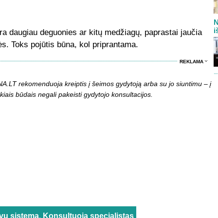
N
i
a daugiau deguonies ar kitų medžiagų, paprastai jaučia
s. Toks pojūtis būna, kol priprantama.
REKLAMA
LT rekomenduoja kreiptis į šeimos gydytoją arba su jo siuntimu – į
kiais būdais negali pakeisti gydytojo konsultacijos.
vų sistema
,
Konsultuoja specialistas