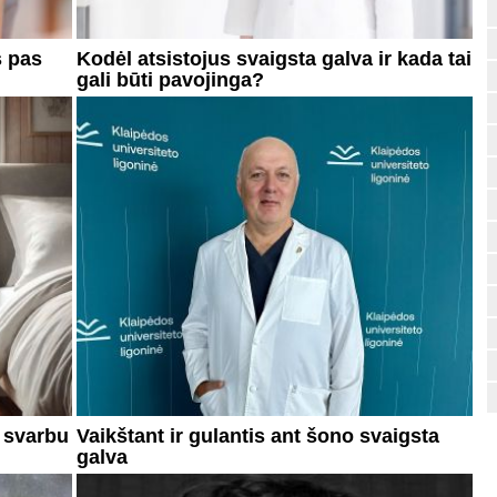
s pas
Kodėl atsistojus svaigsta galva ir kada tai
gali būti pavojinga?
l svarbu
Vaikštant ir gulantis ant šono svaigsta
galva