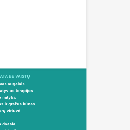
ATA BE VAISTŲ
as augalais
atyvios terapijos
a mityba
as ir gražus kūnas
arų virtuvė
a dvasia