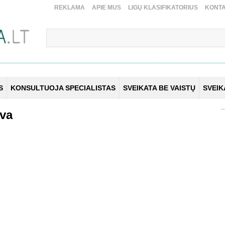
REKLAMA
APIE MUS
LIGŲ KLASIFIKATORIUS
KONTA
S
KONSULTUOJA SPECIALISTAS
SVEIKATA BE VAISTŲ
SVEI
lva