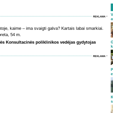
V
REKLAMA
a
toje, kaime – ima svaigti galva? Kartais labai smarkiai.
reta, 54 m.
ės Konsultacinės poliklinikos vedėjas gydytojas
G
k
REKLAMA
P
e
K
s