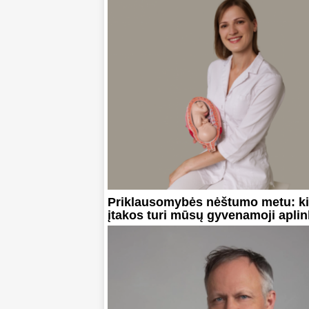
Priklausomybės nėštumo metu: k
įtakos turi mūsų gyvenamoji apli