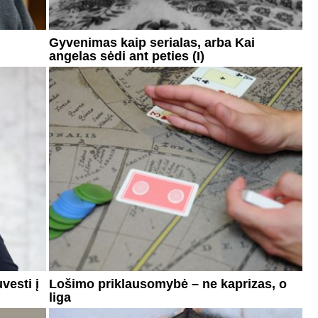
Gyvenimas kaip serialas, arba Kai
angelas sėdi ant peties (I)
vesti į
Lošimo priklausomybė – ne kaprizas, o
liga