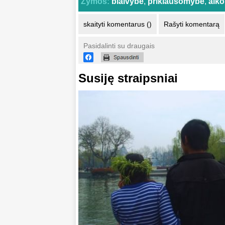
Žymos:
blaivybė
,
priklausomybė
,
alk
skaityti komentarus ()
Rašyti komentarą
Pasidalinti su draugais
Susiję straipsniai