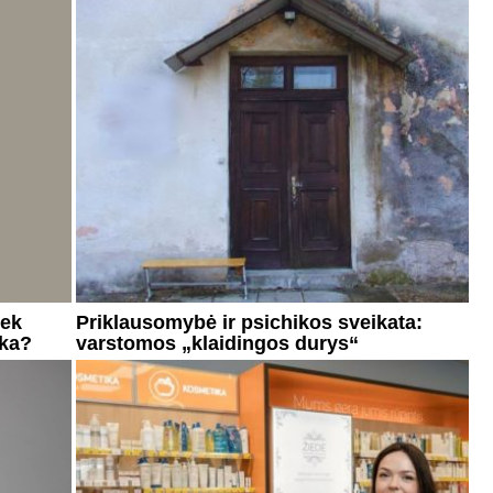
iek
Priklausomybė ir psichikos sveikata:
nka?
varstomos „klaidingos durys“