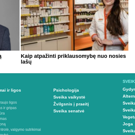
ą
Kaip atpažinti priklausomybę nuo nosies
lašų
SVEIK
Gydym
ai ir ligos
Psichologija
Altern
Sveika vaikystė
raujo ligos
Sveik
Žvilgsnis į praeitį
s ir gripas
Sveik
Sveika senatvė
ūra
Veget
imas
Joga
oną
ntrolė, valgymo sutrikimai
Sveik