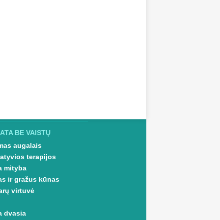
ATA BE VAISTŲ
as augalais
atyvios terapijos
a mityba
as ir gražus kūnas
arų virtuvė
a dvasia