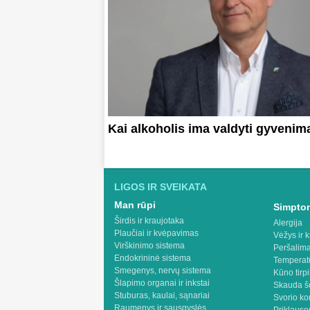
Kai alkoholis ima valdyti gyvenim
LIGOS IR SVEIKATA
Man rūpi
Simptom
Širdis ir kraujotaka
Alergija
Plaučiai ir kvėpavimas
Vėžys ir k
Virškinimo sistema
Peršalima
Endokrininė sistema
Temperat
Smegenys, nervų sistema
Kūno tirp
Šlapimo organai ir inkstai
Skauda š
Stuburas, kaulai, sąnariai
Svorio ko
Raumenys ir sausgyslės