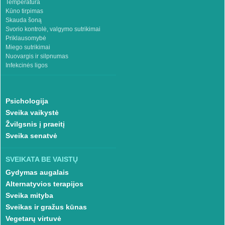
Temperatūra
Kūno tirpimas
Skauda šoną
Svorio kontrolė, valgymo sutrikimai
Priklausomybė
Miego sutrikimai
Nuovargis ir silpnumas
Infekcinės ligos
Psichologija
Sveika vaikystė
Žvilgsnis į praeitį
Sveika senatvė
SVEIKATA BE VAISTŲ
Gydymas augalais
Alternatyvios terapijos
Sveika mityba
Sveikas ir gražus kūnas
Vegetarų virtuvė