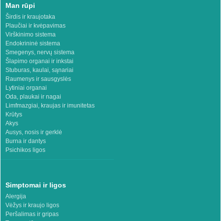
Man rūpi
Širdis ir kraujotaka
Plaučiai ir kvėpavimas
Virškinimo sistema
Endokrininė sistema
Smegenys, nervų sistema
Šlapimo organai ir inkstai
Stuburas, kaulai, sąnariai
Raumenys ir sausgyslės
Lytiniai organai
Oda, plaukai ir nagai
Limfmazgiai, kraujas ir imunitetas
Krūtys
Akys
Ausys, nosis ir gerklė
Burna ir dantys
Psichikos ligos
Simptomai ir ligos
Alergija
Vėžys ir kraujo ligos
Peršalimas ir gripas