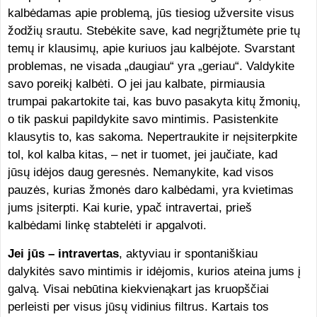
kalbėdamas apie problemą, jūs tiesiog užversite visus
žodžių srautu. Stebėkite save, kad negrįžtumėte prie tų
temų ir klausimų, apie kuriuos jau kalbėjote. Svarstant
problemas, ne visada „daugiau“ yra „geriau“. Valdykite
savo poreikį kalbėti. O jei jau kalbate, pirmiausia
trumpai pakartokite tai, kas buvo pasakyta kitų žmonių,
o tik paskui papildykite savo mintimis. Pasistenkite
klausytis to, kas sakoma. Nepertraukite ir neįsiterpkite
tol, kol kalba kitas, – net ir tuomet, jei jaučiate, kad
jūsų idėjos daug geresnės. Nemanykite, kad visos
pauzės, kurias žmonės daro kalbėdami, yra kvietimas
jums įsiterpti. Kai kurie, ypač intravertai, prieš
kalbėdami linkę stabtelėti ir apgalvoti.
Jei jūs – intravertas
, aktyviau ir spontaniškiau
dalykitės savo mintimis ir idėjomis, kurios ateina jums į
galvą. Visai nebūtina kiekvienąkart jas kruopščiai
perleisti per visus jūsų vidinius filtrus. Kartais tos