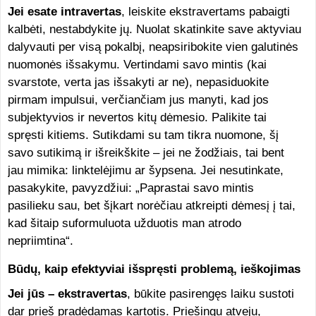
Jei esate intravertas
, leiskite ekstravertams pabaigti
kalbėti, nestabdykite jų. Nuolat skatinkite save aktyviau
dalyvauti per visą pokalbį, neapsiribokite vien galutinės
nuomonės išsakymu. Vertindami savo mintis (kai
svarstote, verta jas išsakyti ar ne), nepasiduokite
pirmam impulsui, verčiančiam jus manyti, kad jos
subjektyvios ir nevertos kitų dėmesio. Palikite tai
spręsti kitiems. Sutikdami su tam tikra nuomone, šį
savo sutikimą ir išreikškite – jei ne žodžiais, tai bent
jau mimika: linktelėjimu ar šypsena. Jei nesutinkate,
pasakykite, pavyzdžiui: „Paprastai savo mintis
pasilieku sau, bet šįkart norėčiau atkreipti dėmesį į tai,
kad šitaip suformuluota užduotis man atrodo
nepriimtina“.
Būdų, kaip efektyviai išspręsti problemą, ieškojimas
Jei jūs – ekstravertas
, būkite pasirengęs laiku sustoti
dar prieš pradėdamas kartotis. Priešingu atveju,