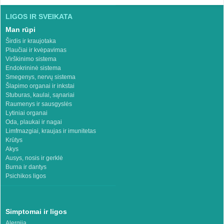
LIGOS IR SVEIKATA
Man rūpi
Širdis ir kraujotaka
Plaučiai ir kvėpavimas
Virškinimo sistema
Endokrininė sistema
Smegenys, nervų sistema
Šlapimo organai ir inkstai
Stuburas, kaulai, sąnariai
Raumenys ir sausgyslės
Lytiniai organai
Oda, plaukai ir nagai
Limfmazgiai, kraujas ir imunitetas
Krūtys
Akys
Ausys, nosis ir gerklė
Burna ir dantys
Psichikos ligos
Simptomai ir ligos
Alergija