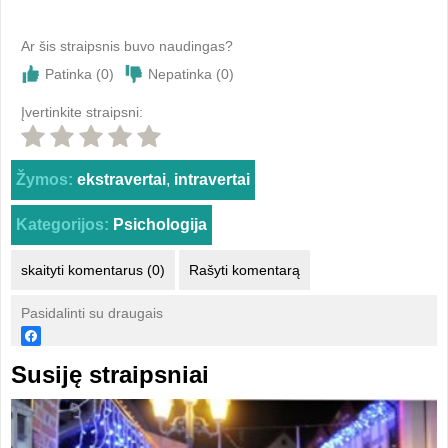
Ar šis straipsnis buvo naudingas?
Patinka (
0
)
Nepatinka (
0
)
Įvertinkite straipsni:
Žymos:
ekstravertai
,
intravertai
Kategorijos:
Psichologija
skaityti komentarus (0)
Rašyti komentarą
Pasidalinti su draugais
Susiję straipsniai