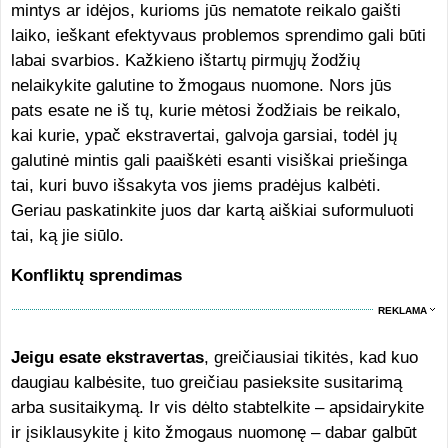
mintys ar idėjos, kurioms jūs nematote reikalo gaišti
laiko, ieškant efektyvaus problemos sprendimo gali būti
labai svarbios. Kažkieno ištartų pirmųjų žodžių
nelaikykite galutine to žmogaus nuomone. Nors jūs
pats esate ne iš tų, kurie mėtosi žodžiais be reikalo,
kai kurie, ypač ekstravertai, galvoja garsiai, todėl jų
galutinė mintis gali paaiškėti esanti visiškai priešinga
tai, kuri buvo išsakyta vos jiems pradėjus kalbėti.
Geriau paskatinkite juos dar kartą aiškiai suformuluoti
tai, ką jie siūlo.
Konfliktų sprendimas
REKLAMA
Jeigu esate ekstravertas
, greičiausiai tikitės, kad kuo
daugiau kalbėsite, tuo greičiau pasieksite susitarimą
arba susitaikymą. Ir vis dėlto stabtelkite – apsidairykite
ir įsiklausykite į kito žmogaus nuomonę – dabar galbūt