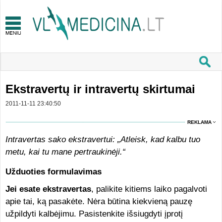
Ekstravertų ir intravertų skirtumai
2011-11-11 23:40:50
REKLAMA
Intravertas sako ekstravertui: „Atleisk, kad kalbu tuo
metu, kai tu mane pertraukinėji.“
Užduoties formulavimas
Jei esate ekstravertas
, palikite kitiems laiko pagalvoti
apie tai, ką pasakėte. Nėra būtina kiekvieną pauzę
užpildyti kalbėjimu. Pasistenkite išsiugdyti įprotį