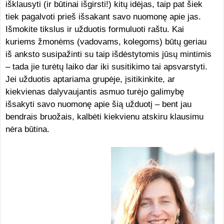
išklausyti (ir būtinai išgirsti!) kitų idėjas, taip pat šiek
tiek pagalvoti prieš išsakant savo nuomonę apie jas.
Išmokite tikslus ir užduotis formuluoti raštu. Kai
kuriems žmonėms (vadovams, kolegoms) būtų geriau
iš anksto susipažinti su taip išdėstytomis jūsų mintimis
– tada jie turėtų laiko dar iki susitikimo tai apsvarstyti.
Jei užduotis aptariama grupėje, įsitikinkite, ar
kiekvienas dalyvaujantis asmuo turėjo galimybę
išsakyti savo nuomonę apie šią užduotį – bent jau
bendrais bruožais, kalbėti kiekvienu atskiru klausimu
nėra būtina.