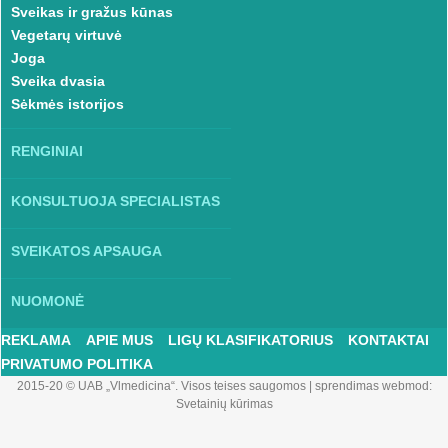
Sveikas ir gražus kūnas
Vegetarų virtuvė
Joga
Sveika dvasia
Sėkmės istorijos
RENGINIAI
KONSULTUOJA SPECIALISTAS
SVEIKATOS APSAUGA
NUOMONĖ
REKLAMA
APIE MUS
LIGŲ KLASIFIKATORIUS
KONTAKTAI
PRIVATUMO POLITIKA
2015-20 © UAB „Vlmedicina“. Visos teises saugomos
|
sprendimas webmod:
Svetainių kūrimas