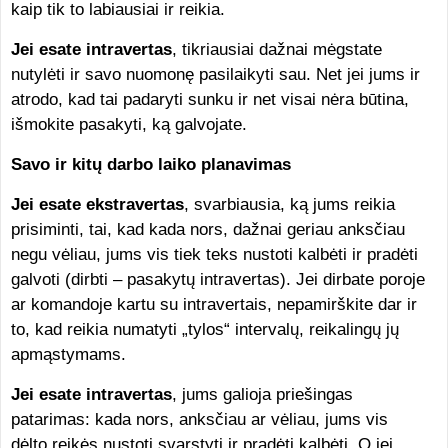
kaip tik to labiausiai ir reikia.
Jei esate intravertas
, tikriausiai dažnai mėgstate
nutylėti ir savo nuomonę pasilaikyti sau. Net jei jums ir
atrodo, kad tai padaryti sunku ir net visai nėra būtina,
išmokite pasakyti, ką galvojate.
Savo ir kitų darbo laiko planavimas
Jei esate ekstravertas
, svarbiausia, ką jums reikia
prisiminti, tai, kad kada nors, dažnai geriau anksčiau
negu vėliau, jums vis tiek teks nustoti kalbėti ir pradėti
galvoti (dirbti – pasakytų intravertas). Jei dirbate poroje
ar komandoje kartu su intravertais, nepamirškite dar ir
to, kad reikia numatyti „tylos“ intervalų, reikalingų jų
apmąstymams.
Jei esate intravertas
, jums galioja priešingas
patarimas: kada nors, anksčiau ar vėliau, jums vis
dėlto reikės nustoti svarstyti ir pradėti kalbėti. O jei