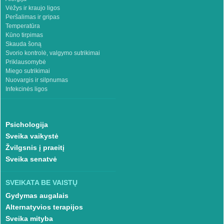
Vėžys ir kraujo ligos
Peršalimas ir gripas
Temperatūra
Kūno tirpimas
Skauda šoną
Svorio kontrolė, valgymo sutrikimai
Priklausomybė
Miego sutrikimai
Nuovargis ir silpnumas
Infekcinės ligos
Psichologija
Sveika vaikystė
Žvilgsnis į praeitį
Sveika senatvė
SVEIKATA BE VAISTŲ
Gydymas augalais
Alternatyvios terapijos
Sveika mityba