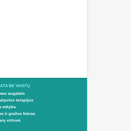
ATA BE VAISTŲ
as augalais
atyvios terapijos
a mityba
as ir gražus kūnas
arų virtuvė