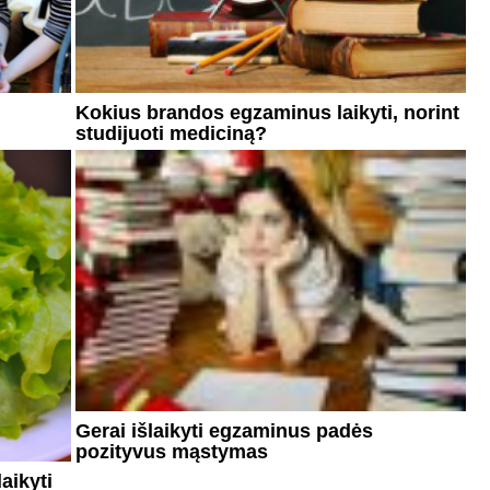
Kokius brandos egzaminus laikyti, norint
studijuoti mediciną?
Gerai išlaikyti egzaminus padės
pozityvus mąstymas
aikyti