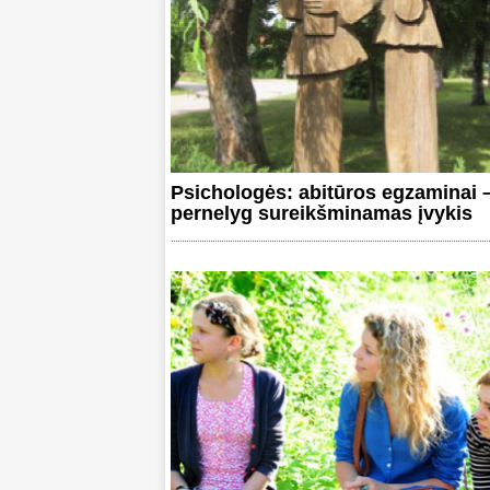
Psichologės: abitūros egzaminai 
pernelyg sureikšminamas įvykis