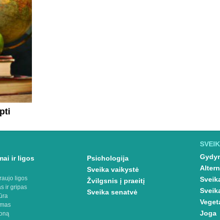
pti
SVEIK
Gydym
ai ir ligos
Psichologija
Altern
Sveika vaikystė
raujo ligos
Sveik
Žvilgsnis į praeitį
s ir gripas
Sveik
Sveika senatvė
ūra
Veget
imas
Joga
oną