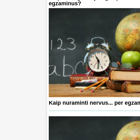
egzaminus?
Kaip nuraminti nervus... per egz