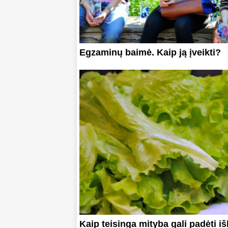
Egzaminų baimė. Kaip ją įveikti?
Kaip teisinga mityba gali padėti išl