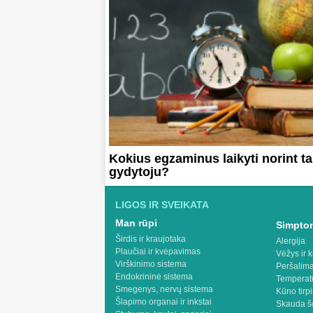
Kokius egzaminus laikyti norint ta
gydytoju?
LIGOS IR SVEIKATA
Man rūpi
Simptom
Širdis ir kraujotaka
Alergija
Plaučiai ir kvėpavimas
Vėžys ir k
Virškinimo sistema
Peršalima
Endokrininė sistema
Temperat
Smegenys, nervų sistema
Kūno tirp
Šlapimo organai ir inkstai
Skauda š