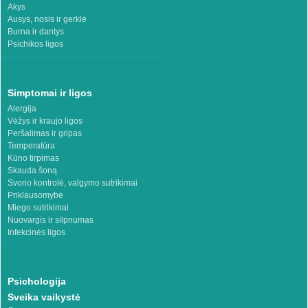
Akys
Ausys, nosis ir gerklė
Burna ir dantys
Psichikos ligos
Simptomai ir ligos
Alergija
Vėžys ir kraujo ligos
Peršalimas ir gripas
Temperatūra
Kūno tirpimas
Skauda šoną
Svorio kontrolė, valgymo sutrikimai
Priklausomybė
Miego sutrikimai
Nuovargis ir silpnumas
Infekcinės ligos
Psichologija
Sveika vaikystė