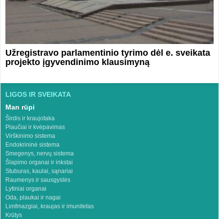
Užregistravo parlamentinio tyrimo dėl e. sveikata
projekto įgyvendinimo klausimyną
LIGOS IR SVEIKATA
Man rūpi
Širdis ir kraujotaka
Plaučiai ir kvėpavimas
Virškinimo sistema
Endokrininė sistema
Smegenys, nervų sistema
Šlapimo organai ir inkstai
Stuburas, kaulai, sąnariai
Raumenys ir sausgyslės
Lytiniai organai
Oda, plaukai ir nagai
Limfmazgiai, kraujas ir imunitetas
Krūtys