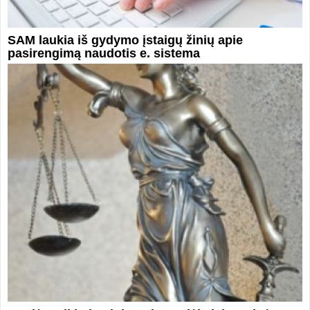
SAM laukia iš gydymo įstaigų žinių apie
pasirengimą naudotis e. sistema