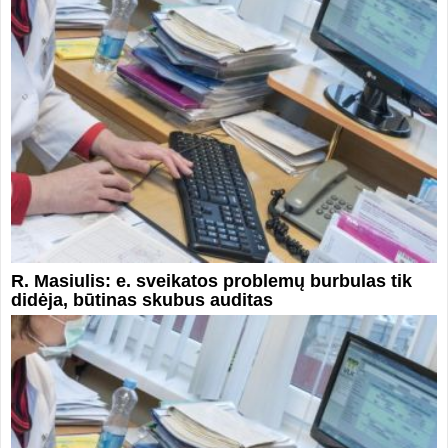
R. Masiulis: e. sveikatos problemų burbulas tik
didėja, būtinas skubus auditas