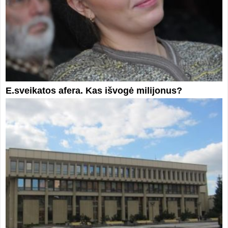
E.sveikatos afera. Kas išvogė milijonus?