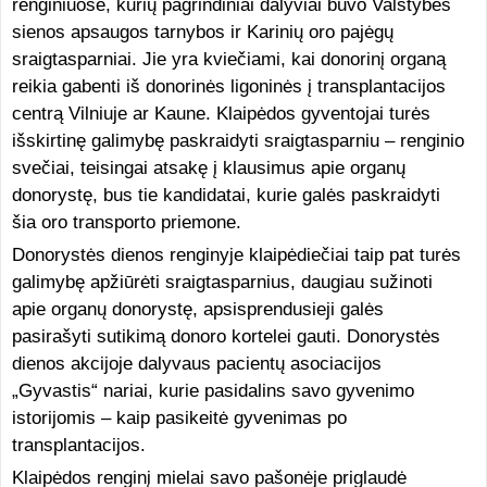
renginiuose, kurių pagrindiniai dalyviai buvo Valstybės
sienos apsaugos tarnybos ir Karinių oro pajėgų
sraigtasparniai. Jie yra kviečiami, kai donorinį organą
reikia gabenti iš donorinės ligoninės į transplantacijos
centrą Vilniuje ar Kaune. Klaipėdos gyventojai turės
išskirtinę galimybę paskraidyti sraigtasparniu – renginio
svečiai, teisingai atsakę į klausimus apie organų
donorystę, bus tie kandidatai, kurie galės paskraidyti
šia oro transporto priemone.
Donorystės dienos renginyje klaipėdiečiai taip pat turės
galimybę apžiūrėti sraigtasparnius, daugiau sužinoti
apie organų donorystę, apsisprendusieji galės
pasirašyti sutikimą donoro kortelei gauti. Donorystės
dienos akcijoje dalyvaus pacientų asociacijos
„Gyvastis“ nariai, kurie pasidalins savo gyvenimo
istorijomis – kaip pasikeitė gyvenimas po
transplantacijos.
Klaipėdos renginį mielai savo pašonėje priglaudė