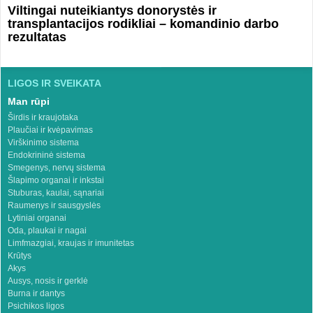
Viltingai nuteikiantys donorystės ir
transplantacijos rodikliai – komandinio darbo
rezultatas
LIGOS IR SVEIKATA
Man rūpi
Širdis ir kraujotaka
Plaučiai ir kvėpavimas
Virškinimo sistema
Endokrininė sistema
Smegenys, nervų sistema
Šlapimo organai ir inkstai
Stuburas, kaulai, sąnariai
Raumenys ir sausgyslės
Lytiniai organai
Oda, plaukai ir nagai
Limfmazgiai, kraujas ir imunitetas
Krūtys
Akys
Ausys, nosis ir gerklė
Burna ir dantys
Psichikos ligos