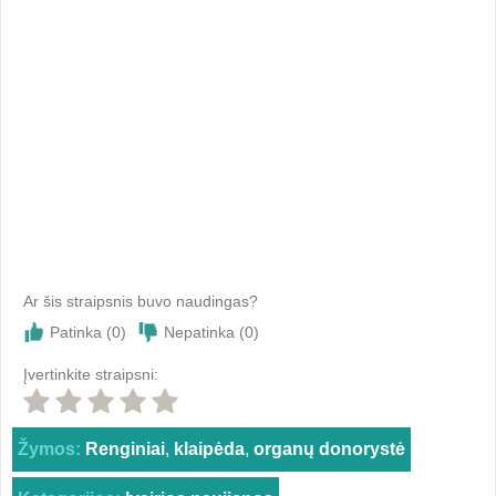
Ar šis straipsnis buvo naudingas?
Patinka (
0
)
Nepatinka (
0
)
Įvertinkite straipsni:
Žymos:
Renginiai
,
klaipėda
,
organų donorystė