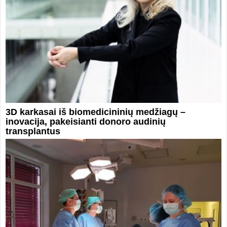
3D karkasai iš biomedicininių medžiagų –
inovacija, pakeisianti donoro audinių
transplantus