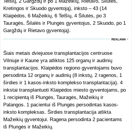
Telšių, 2 Gargždų ir po 1 Mažeikių, Rietavo, Šilutės,
Kretingos ir Skuodo gyventoją), inksto – 43 (14
Klaipėdos, 6 Mažeikių, 6 Telšių, 4 Šilutės, po 3
Tauragės, Šilalės ir Plungės gyventojus, 2 Skuodo, po 1
Gargždų ir Rietavo gyventoją).
REKLAMA
Šiais metais dviejuose transplantacijos centruose
Vilniuje ir Kaune yra atliktos 125 organų ir audinių
transplantacijos. Klaipėdos regiono gyventojams buvo
persodinta 12 organų ir audinių (8 inkstų, 2 ragenos, 1
širdies ir 1 kasos-inksto komplekso transplantacija). 4
inkstai transplantuoti Klaipėdos miesto gyventojams, po
1 recipientą iš Plungės, Tauragės, Mažeikių ir
Palangos. 1 pacientui iš Plungės persodintas kasos-
inksto kompleksas. Širdies transplantacija atlikta
Mažeikių gyventojui. Ragena persodinta 2 pacientams
iš Plungės ir Mažeikių.