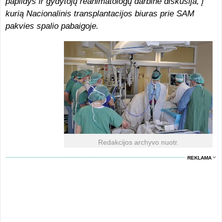
papildys ir gydytojų reanimatologų darbinė diskusija, į
kurią Nacionalinis transplantacijos biuras prie SAM
pakvies spalio pabaigoje.
Redakcijos archyvo nuotr.
REKLAMA