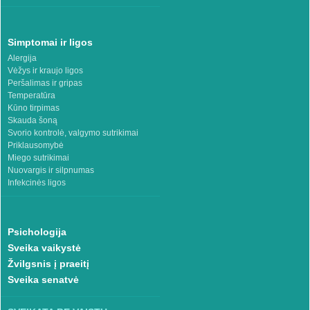
Simptomai ir ligos
Alergija
Vėžys ir kraujo ligos
Peršalimas ir gripas
Temperatūra
Kūno tirpimas
Skauda šoną
Svorio kontrolė, valgymo sutrikimai
Priklausomybė
Miego sutrikimai
Nuovargis ir silpnumas
Infekcinės ligos
Psichologija
Sveika vaikystė
Žvilgsnis į praeitį
Sveika senatvė