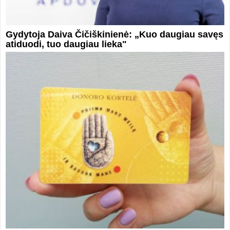
Gydytoja Daiva Čičiškinienė: „Kuo daugiau savęs
atiduodi, tuo daugiau lieka"