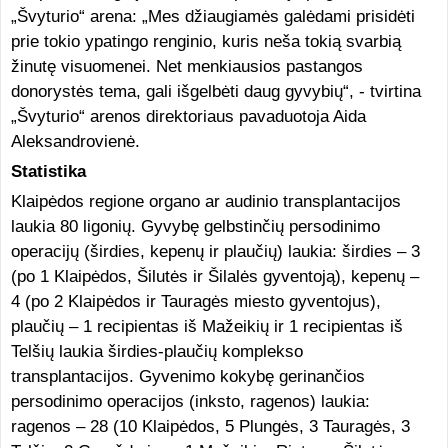
„Švyturio“ arena: „Mes džiaugiamės galėdami prisidėti
prie tokio ypatingo renginio, kuris neša tokią svarbią
žinutę visuomenei. Net menkiausios pastangos
donorystės tema, gali išgelbėti daug gyvybių“, - tvirtina
„Švyturio“ arenos direktoriaus pavaduotoja Aida
Aleksandrovienė.
Statistika
Klaipėdos regione organo ar audinio transplantacijos
laukia 80 ligonių. Gyvybę gelbstinčių persodinimo
operacijų (širdies, kepenų ir plaučių) laukia: širdies – 3
(po 1 Klaipėdos, Šilutės ir Šilalės gyventoją), kepenų –
4 (po 2 Klaipėdos ir Tauragės miesto gyventojus),
plaučių – 1 recipientas iš Mažeikių ir 1 recipientas iš
Telšių laukia širdies-plaučių komplekso
transplantacijos. Gyvenimo kokybę gerinančios
persodinimo operacijos (inksto, ragenos) laukia:
ragenos – 28 (10 Klaipėdos, 5 Plungės, 3 Tauragės, 3