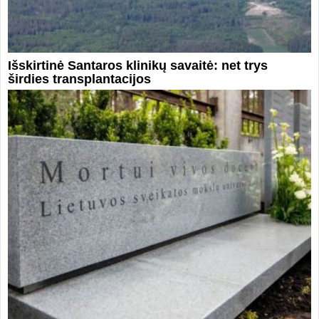
Išskirtinė Santaros klinikų savaitė: net trys
širdies transplantacijos