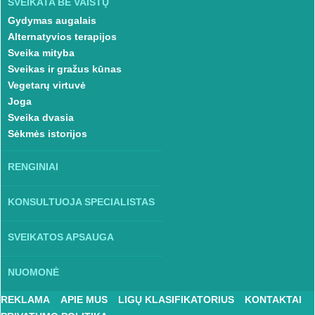
SVEIKATA BE VAISTŲ
Gydymas augalais
Alternatyvios terapijos
Sveika mityba
Sveikas ir gražus kūnas
Vegetarų virtuvė
Joga
Sveika dvasia
Sėkmės istorijos
RENGINIAI
KONSULTUOJA SPECIALISTAS
SVEIKATOS APSAUGA
NUOMONĖ
REKLAMA
APIE MUS
LIGŲ KLASIFIKATORIUS
KONTAKTAI