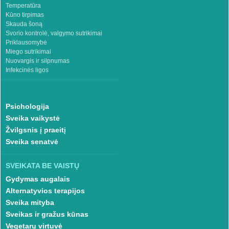
Temperatūra
Kūno tirpimas
Skauda šoną
Svorio kontrolė, valgymo sutrikimai
Priklausomybė
Miego sutrikimai
Nuovargis ir silpnumas
Infekcinės ligos
Psichologija
Sveika vaikystė
Žvilgsnis į praeitį
Sveika senatvė
SVEIKATA BE VAISTŲ
Gydymas augalais
Alternatyvios terapijos
Sveika mityba
Sveikas ir gražus kūnas
Vegetarų virtuvė