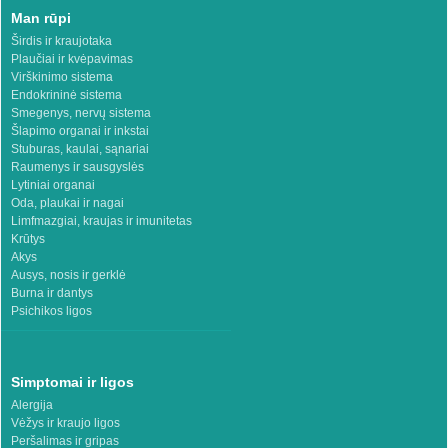
Man rūpi
Širdis ir kraujotaka
Plaučiai ir kvėpavimas
Virškinimo sistema
Endokrininė sistema
Smegenys, nervų sistema
Šlapimo organai ir inkstai
Stuburas, kaulai, sąnariai
Raumenys ir sausgyslės
Lytiniai organai
Oda, plaukai ir nagai
Limfmazgiai, kraujas ir imunitetas
Krūtys
Akys
Ausys, nosis ir gerklė
Burna ir dantys
Psichikos ligos
Simptomai ir ligos
Alergija
Vėžys ir kraujo ligos
Peršalimas ir gripas