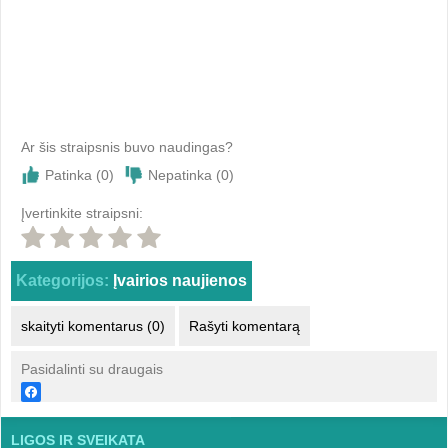
Ar šis straipsnis buvo naudingas?
Patinka (
0
)
Nepatinka (
0
)
Įvertinkite straipsni:
Kategorijos:
Įvairios naujienos
skaityti komentarus (0)
Rašyti komentarą
Pasidalinti su draugais
LIGOS IR SVEIKATA