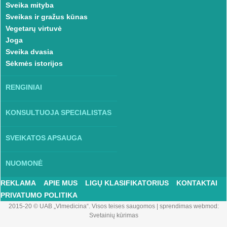
Sveika mityba
Sveikas ir gražus kūnas
Vegetarų virtuvė
Joga
Sveika dvasia
Sėkmės istorijos
RENGINIAI
KONSULTUOJA SPECIALISTAS
SVEIKATOS APSAUGA
NUOMONĖ
REKLAMA
APIE MUS
LIGŲ KLASIFIKATORIUS
KONTAKTAI
PRIVATUMO POLITIKA
2015-20 © UAB „Vlmedicina“. Visos teises saugomos
|
sprendimas webmod:
Svetainių kūrimas