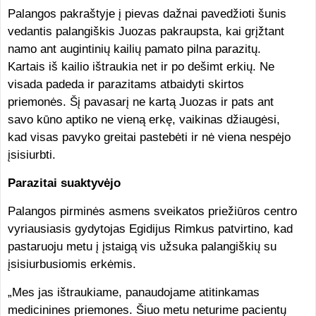
Palangos pakraštyje į pievas dažnai pavedžioti šunis
vedantis palangiškis Juozas pakraupsta, kai grįžtant
namo ant augintinių kailių pamato pilna parazitų.
Kartais iš kailio ištraukia net ir po dešimt erkių. Ne
visada padeda ir parazitams atbaidyti skirtos
priemonės. Šį pavasarį ne kartą Juozas ir pats ant
savo kūno aptiko ne vieną erkę, vaikinas džiaugėsi,
kad visas pavyko greitai pastebėti ir nė viena nespėjo
įsisiurbti.
Parazitai suaktyvėjo
Palangos pirminės asmens sveikatos priežiūros centro
vyriausiasis gydytojas Egidijus Rimkus patvirtino, kad
pastaruoju metu į įstaigą vis užsuka palangiškių su
įsisiurbusiomis erkėmis.
„Mes jas ištraukiame, panaudojame atitinkamas
medicinines priemones. Šiuo metu neturime pacientų