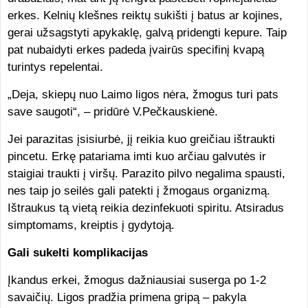
erkes. Kelnių klešnes reiktų sukišti į batus ar kojines,
gerai užsagstyti apykaklę, galvą pridengti kepure. Taip
pat nubaidyti erkes padeda įvairūs specifinį kvapą
turintys repelentai.
„Deja, skiepų nuo Laimo ligos nėra, žmogus turi pats
save saugoti“, – pridūrė V.Pečkauskienė.
Jei parazitas įsisiurbė, jį reikia kuo greičiau ištraukti
pincetu. Erkę patariama imti kuo arčiau galvutės ir
staigiai traukti į viršų. Parazito pilvo negalima spausti,
nes taip jo seilės gali patekti į žmogaus organizmą.
Ištraukus tą vietą reikia dezinfekuoti spiritu. Atsiradus
simptomams, kreiptis į gydytoją.
Gali sukelti komplikacijas
Įkandus erkei, žmogus dažniausiai suserga po 1-2
savaičių. Ligos pradžia primena gripą – pakyla