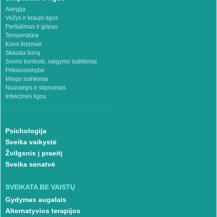
Alergija
Vėžys ir kraujo ligos
Peršalimas ir gripas
Temperatūra
Kūno tirpimas
Skauda šoną
Svorio kontrolė, valgymo sutrikimai
Priklausomybė
Miego sutrikimai
Nuovargis ir silpnumas
Infekcinės ligos
Psichologija
Sveika vaikystė
Žvilgsnis į praeitį
Sveika senatvė
SVEIKATA BE VAISTŲ
Gydymas augalais
Alternatyvios terapijos