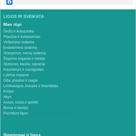
LIGOS IR SVEIKATA
Man rūpi
Širdis ir kraujotaka
Plaučiai ir kvėpavimas
Virškinimo sistema
Endokrininė sistema
Smegenys, nervų sistema
Šlapimo organai ir inkstai
Stuburas, kaulai, sąnariai
Raumenys ir sausgyslės
Lytiniai organai
Oda, plaukai ir nagai
Limfmazgiai, kraujas ir imunitetas
Krūtys
Akys
Ausys, nosis ir gerklė
Burna ir dantys
Psichikos ligos
Simptomai ir ligos