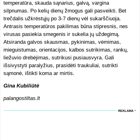
temperatūra, skauda sąnarius, galvą, vargina
silpnumas. Po kelių dienų žmogus gali pasveikti. Bet
trečdalis užkrėstųjų po 3-7 dienų vėl sukarščiuoja.
Antrasis temperatūros pakilimas būna stipresnis, nes
virusas pasiekia smegenis ir sukelia jų uždegimą.
Atsiranda galvos skausmas, pykinimas, vėmimas,
mieguistumas, orientacijos, kalbos sutrikimas, rankų,
liežuvio drebėjimas, sutrikusi pusiausvyra. Gali
išsivystyti paralyžius, prasidėti traukuliai, sutrikti
sąmonė, ištikti koma ar mirtis.
Gina Kubiliūtė
palangostiltas.lt
REKLAMA