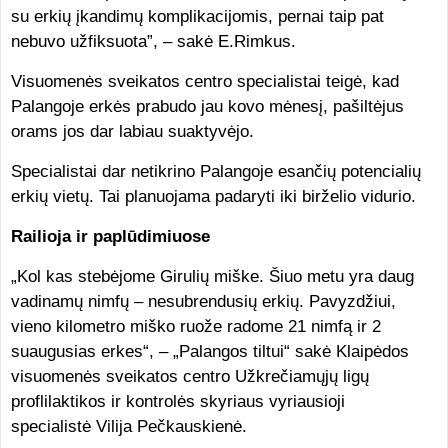
su erkių įkandimų komplikacijomis, pernai taip pat
nebuvo užfiksuota”, – sakė E.Rimkus.
Visuomenės sveikatos centro specialistai teigė, kad
Palangoje erkės prabudo jau kovo mėnesį, pašiltėjus
orams jos dar labiau suaktyvėjo.
Specialistai dar netikrino Palangoje esančių potencialių
erkių vietų. Tai planuojama padaryti iki birželio vidurio.
Railioja ir paplūdimiuose
„Kol kas stebėjome Girulių miške. Šiuo metu yra daug
vadinamų nimfų – nesubrendusių erkių. Pavyzdžiui,
vieno kilometro miško ruože radome 21 nimfą ir 2
suaugusias erkes“, – „Palangos tiltui“ sakė Klaipėdos
visuomenės sveikatos centro Užkrečiamųjų ligų
proflilaktikos ir kontrolės skyriaus vyriausioji
specialistė Vilija Pečkauskienė.