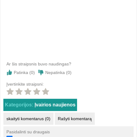
Ar šis straipsnis buvo naudingas?
Patinka (
0
)
Nepatinka (
0
)
Įvertinkite straipsni:
Kategorijos:
Įvairios naujienos
skaityti komentarus (0)
Rašyti komentarą
Pasidalinti su draugais