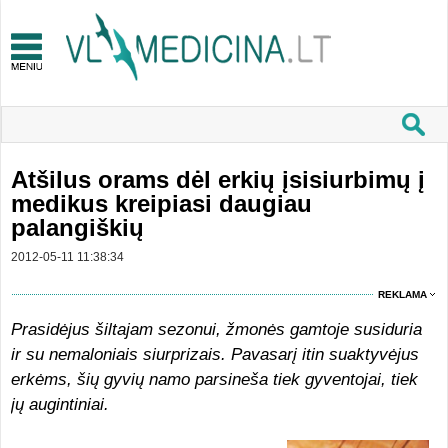
Atšilus orams dėl erkių įsisiurbimų į
medikus kreipiasi daugiau
palangiškių
2012-05-11 11:38:34
REKLAMA
Prasidėjus šiltajam sezonui, žmonės gamtoje susiduria
ir su nemaloniais siurprizais. Pavasarį itin suaktyvėjus
erkėms, šių gyvių namo parsineša tiek gyventojai, tiek
jų augintiniai.