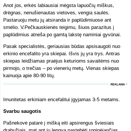
Anot jos, erkės labiausiai mėgsta lapuočių miškus,
drėgnas, nenušienautas vietoves, vengia saulės.
Pastaruoju metu jų atsiranda ir paplūdimiuose ant
smėlio. V.Pečkauskienės teigimu, šiuos parazitus į
paplūdimius atneša po gamtą lakstę naminiai gyvūnai.
Pasak specialistės, geriausias būdas apsisaugoti nuo
erkinio encefalito yra skiepai. Išvis jų yra trys. Antras
skiepas leidžiamas praėjus keturioms savaitėms nuo
pirmojo, o trečias – po vienerių metų. Vienas skiepas
kainuoja apie 80-90 litų.
REKLAMA
Imunitetas erkiniam encefalitui įgyjamas 3-5 metams.
Svarbu saugotis
Pašnekovė patarė į mišką eiti apsirengus šviesiais
drabužiais, mat ant jų lengva pastebėti ropinėjančias