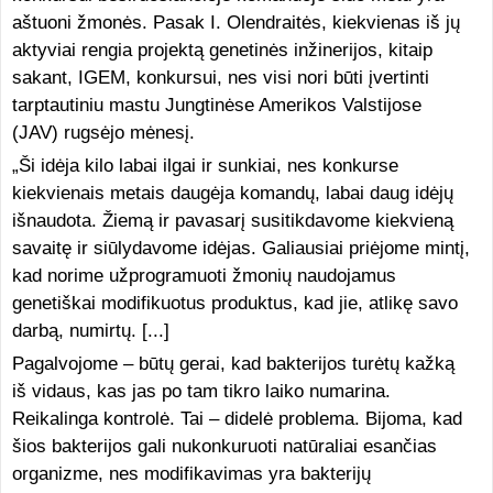
aštuoni žmonės. Pasak I. Olendraitės, kiekvienas iš jų
aktyviai rengia projektą genetinės inžinerijos, kitaip
sakant, IGEM, konkursui, nes visi nori būti įvertinti
tarptautiniu mastu Jungtinėse Amerikos Valstijose
(JAV) rugsėjo mėnesį.
„Ši idėja kilo labai ilgai ir sunkiai, nes konkurse
kiekvienais metais daugėja komandų, labai daug idėjų
išnaudota. Žiemą ir pavasarį susitikdavome kiekvieną
savaitę ir siūlydavome idėjas. Galiausiai priėjome mintį,
kad norime užprogramuoti žmonių naudojamus
genetiškai modifikuotus produktus, kad jie, atlikę savo
darbą, numirtų. [...]
Pagalvojome – būtų gerai, kad bakterijos turėtų kažką
iš vidaus, kas jas po tam tikro laiko numarina.
Reikalinga kontrolė. Tai – didelė problema. Bijoma, kad
šios bakterijos gali nukonkuruoti natūraliai esančias
organizme, nes modifikavimas yra bakterijų