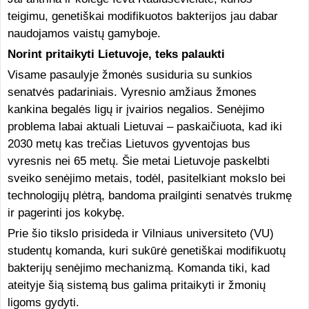
teigimu, genetiškai modifikuotos bakterijos jau dabar
naudojamos vaistų gamyboje.
Norint pritaikyti Lietuvoje, teks palaukti
Visame pasaulyje žmonės susiduria su sunkios
senatvės padariniais. Vyresnio amžiaus žmones
kankina begalės ligų ir įvairios negalios. Senėjimo
problema labai aktuali Lietuvai – paskaičiuota, kad iki
2030 metų kas trečias Lietuvos gyventojas bus
vyresnis nei 65 metų. Šie metai Lietuvoje paskelbti
sveiko senėjimo metais, todėl, pasitelkiant mokslo bei
technologijų plėtrą, bandoma prailginti senatvės trukmę
ir pagerinti jos kokybę.
Prie šio tikslo prisideda ir Vilniaus universiteto (VU)
studentų komanda, kuri sukūrė genetiškai modifikuotų
bakterijų senėjimo mechanizmą. Komanda tiki, kad
ateityje šią sistemą bus galima pritaikyti ir žmonių
ligoms gydyti.