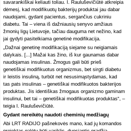
savarankiškai keliauti toliau. I. Rauluševičiūtė atkreipia
dėmesį, kad modifikuotų bakterijų produktai jau dabar
naudojami, gydant pacientus, sergančius cukriniu
diabetu. Tai – viena iš dažniausių senyvo amžiaus
žmonių ligų Lietuvoje, tačiau dauguma net nežino, kad
jai gydyti pasitelkiama genetinė modifikacija.
„Dažnai genetinę modifikaciją siejame su neigiamais
dalykais. [...] Mažai kas žino, iš kur gaunamas dabar
naudojamas insulinas. Žmogus gali būti prieš
genetiškai modifikuotus organizmus, bet sirgti diabetu
ir leistis insuliną, turbūt net nesusimąstydamas, kad
tas pats insulinas – genetiškai modifikuotos bakterijos
produktas. Jis identiškas žmogaus organizmo gaminam
insulinui, bet tai – genetiškai modifikuotas produktas“, –
teigia I. Rauluševičiūtė.
Gydant nereikėtų naudoti cheminių medžiagų
Abi LRT RADIJO pašnekovės mano, kad jų komandos
projektas galėtų būti variklis, duosiantis pradžią