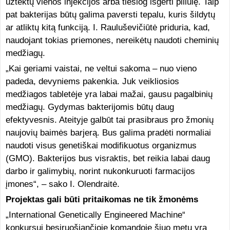
užtektų vienos injekcijos arba tiesiog išgerti piliulę. Taip
pat bakterijas būtų galima paversti tepalu, kuris šildytų
ar atliktų kitą funkciją. I. Rauluševičiūtė priduria, kad,
naudojant tokias priemones, nereikėtų naudoti cheminių
medžiagų.
„Kai geriami vaistai, ne veltui sakoma – nuo vieno
padeda, devyniems pakenkia. Juk veikliosios
medžiagos tabletėje yra labai mažai, gausu pagalbinių
medžiagų. Gydymas bakterijomis būtų daug
efektyvesnis. Ateityje galbūt tai prasibraus pro žmonių
naujovių baimės barjerą. Bus galima pradėti normaliai
naudoti visus genetiškai modifikuotus organizmus
(GMO). Bakterijos bus visraktis, bet reikia labai daug
darbo ir galimybių, norint nukonkuruoti farmacijos
įmones“, – sako I. Olendraitė.
Projektas gali būti pritaikomas ne tik žmonėms
„International Genetically Engineered Machine“
konkursui besiruošiančioje komandoje šiuo metu yra