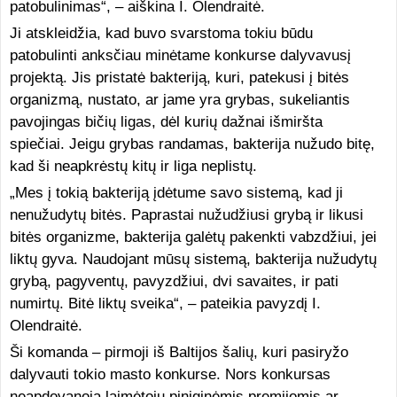
patobulinimas“, – aiškina I. Olendraitė.
Ji atskleidžia, kad buvo svarstoma tokiu būdu
patobulinti anksčiau minėtame konkurse dalyvavusį
projektą. Jis pristatė bakteriją, kuri, patekusi į bitės
organizmą, nustato, ar jame yra grybas, sukeliantis
pavojingas bičių ligas, dėl kurių dažnai išmiršta
spiečiai. Jeigu grybas randamas, bakterija nužudo bitę,
kad ši neapkrėstų kitų ir liga neplistų.
„Mes į tokią bakteriją įdėtume savo sistemą, kad ji
nenužudytų bitės. Paprastai nužudžiusi grybą ir likusi
bitės organizme, bakterija galėtų pakenkti vabzdžiui, jei
liktų gyva. Naudojant mūsų sistemą, bakterija nužudytų
grybą, pagyventų, pavyzdžiui, dvi savaites, ir pati
numirtų. Bitė liktų sveika“, – pateikia pavyzdį I.
Olendraitė.
Ši komanda – pirmoji iš Baltijos šalių, kuri pasiryžo
dalyvauti tokio masto konkurse. Nors konkursas
neapdovanoja laimėtojų piniginėmis premijomis ar