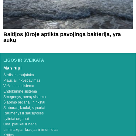
Baltijos jūroje aptikta pavojinga bakterija, yra
aukų
LIGOS IR SVEIKATA
Man rūpi
Širdis ir kraujotaka
Plaučiai ir kvėpavimas
Virškinimo sistema
Endokrininė sistema
Smegenys, nervų sistema
Šlapimo organai ir inkstai
Stuburas, kaulai, sąnariai
Raumenys ir sausgyslės
Lytiniai organai
Oda, plaukai ir nagai
Limfmazgiai, kraujas ir imunitetas
Krūtys