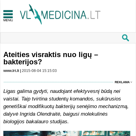
Ateities visraktis nuo ligų –
bakterijos?
www.lrt.lt |
2015-08-04 15:15:03
REKLAMA
Ligas galima gydyti, naudojant efektyvesnį būdą nei
vaistai. Taip tvirtina studentų komandos, sukūrusios
genetiškai modifikuotų bakterijų senėjimo mechanizmą,
dalyvė Ingrida Olendraitė, baigusi molekulinės
biologijos bakalauro studijas.