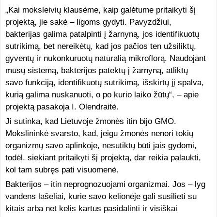
„Kai moksleivių klausėme, kaip galėtume pritaikyti šį
projektą, jie sakė – ligoms gydyti. Pavyzdžiui,
bakterijas galima patalpinti į žarnyną, jos identifikuotų
sutrikimą, bet nereikėtų, kad jos pačios ten užsiliktų,
gyventų ir nukonkuruotų natūralią mikroflorą. Naudojant
mūsų sistemą, bakterijos patektų į žarnyną, atliktų
savo funkciją, identifikuotų sutrikimą, išskirtų jį spalva,
kurią galima nuskanuoti, o po kurio laiko žūtų“, – apie
projektą pasakoja I. Olendraitė.
Ji sutinka, kad Lietuvoje žmonės itin bijo GMO.
Mokslininkė svarsto, kad, jeigu žmonės nenori tokių
organizmų savo aplinkoje, nesutiktų būti jais gydomi,
todėl, siekiant pritaikyti šį projektą, dar reikia palaukti,
kol tam subręs pati visuomenė.
Bakterijos – itin neprognozuojami organizmai. Jos – lyg
vandens lašeliai, kurie savo kelionėje gali susilieti su
kitais arba net kelis kartus pasidalinti ir visiškai