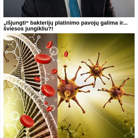
„Išjungti“ bakterijų platinimo pavojų galima ir...
šviesos jungikliu?!