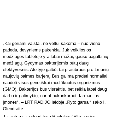
„Kai geriami vaistai, ne veltui sakoma – nuo vieno
padeda, devyniems pakenkia. Juk veikliosios
medžiagos tabletėje yra labai mažai, gausu pagalbinių
medžiagų. Gydymas bakterijomis būtų daug
efektyvesnis. Ateityje galbūt tai prasibraus pro žmonių
naujovių baimės barjerą. Bus galima pradėti normaliai
naudoti visus genetiškai modifikuotus organizmus
(GMO). Bakterijos bus visraktis, bet reikia labai daug
darbo ir galimybių, norint nukonkuruoti farmacijos
įmones“, – LRT RADIJO laidoje „Ryto garsai“ sako I.
Olendraitė.
Jai antrina ir kolegė Ieva Rauluševičiūtė, kurios