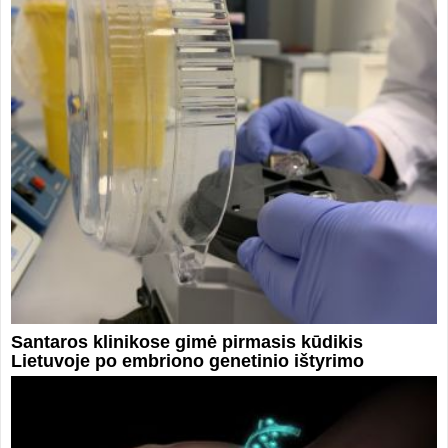
Santaros klinikose gimė pirmasis kūdikis
Lietuvoje po embriono genetinio ištyrimo