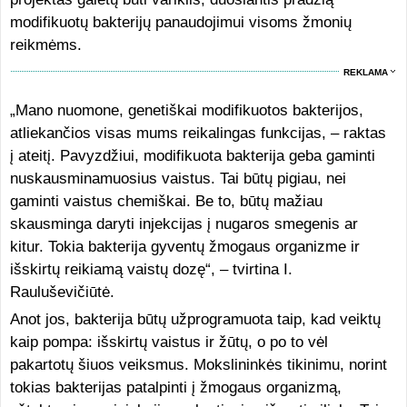
modifikuotų bakterijų panaudojimui visoms žmonių
reikmėms.
REKLAMA
„Mano nuomone, genetiškai modifikuotos bakterijos,
atliekančios visas mums reikalingas funkcijas, – raktas
į ateitį. Pavyzdžiui, modifikuota bakterija geba gaminti
nuskausminamuosius vaistus. Tai būtų pigiau, nei
gaminti vaistus chemiškai. Be to, būtų mažiau
skausminga daryti injekcijas į nugaros smegenis ar
kitur. Tokia bakterija gyventų žmogaus organizme ir
išskirtų reikiamą vaistų dozę“, – tvirtina I.
Rauluševičiūtė.
Anot jos, bakterija būtų užprogramuota taip, kad veiktų
kaip pompa: išskirtų vaistus ir žūtų, o po to vėl
pakartotų šiuos veiksmus. Mokslininkės tikinimu, norint
tokias bakterijas patalpinti į žmogaus organizmą,