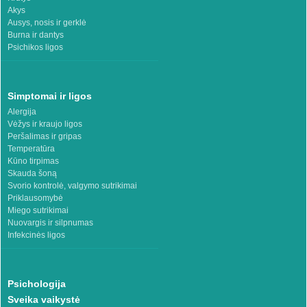
Akys
Ausys, nosis ir gerklė
Burna ir dantys
Psichikos ligos
Simptomai ir ligos
Alergija
Vėžys ir kraujo ligos
Peršalimas ir gripas
Temperatūra
Kūno tirpimas
Skauda šoną
Svorio kontrolė, valgymo sutrikimai
Priklausomybė
Miego sutrikimai
Nuovargis ir silpnumas
Infekcinės ligos
Psichologija
Sveika vaikystė