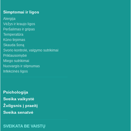
Simptomai ir ligos
Alergija
Vėžys ir kraujo ligos
Peršalimas ir gripas
Temperatūra
Kūno tirpimas
Skauda šoną
Svorio kontrolė, valgymo sutrikimai
Priklausomybė
Miego sutrikimai
Nuovargis ir silpnumas
Infekcinės ligos
Psichologija
Sveika vaikystė
Žvilgsnis į praeitį
Sveika senatvė
SVEIKATA BE VAISTŲ