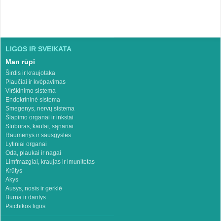
LIGOS IR SVEIKATA
Man rūpi
Širdis ir kraujotaka
Plaučiai ir kvėpavimas
Virškinimo sistema
Endokrininė sistema
Smegenys, nervų sistema
Šlapimo organai ir inkstai
Stuburas, kaulai, sąnariai
Raumenys ir sausgyslės
Lytiniai organai
Oda, plaukai ir nagai
Limfmazgiai, kraujas ir imunitetas
Krūtys
Akys
Ausys, nosis ir gerklė
Burna ir dantys
Psichikos ligos