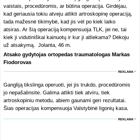
vaistais, procedūromis, ar būtina operacija. Girdėjau,
kad geriausia tokiu atveju atlikti artroskopinę operaciją,
tada mažesnė tikimybė, kad jis vėl po kiek laiko
atsiras. Ar šią operaciją kompensuoja TLK, jei ne, tai
kiek ji vidutiniškai kainuotų ir kur ji atliekama? Dėkoju
už atsakymą. Jolanta, 46 m.
Atsako gydytojas ortopedas traumatologas Markas
Fiodorovas
REKLAMA
Gangliją tikslinga operuoti, jei jis trukdo, procedūromis
jo nepašalinsite. Galima atlikti tiek atviru, tiek
artroskopiniu metodu, abiem gaunami geri rezultatai.
Šias operacijas kompensuoja Valstybinė ligonių kasa.
REKLAMA