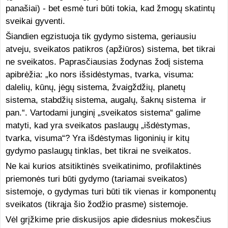
panašiai) - bet esmė turi būti tokia, kad žmogų skatintų
sveikai gyventi.
Šiandien egzistuoja tik gydymo sistema, geriausiu
atveju, sveikatos patikros (apžiūros) sistema, bet tikrai
ne sveikatos. Paprasčiausias žodynas žodį sistema
apibrėžia: „ko nors išsidėstymas, tvarka, visuma:
dalelių, kūnų, jėgų sistema, žvaigždžių, planetų
sistema, stabdžių sistema, augalų, šaknų sistema ir
pan.“. Vartodami junginį „sveikatos sistema“ galime
matyti, kad yra sveikatos paslaugų „išdėstymas,
tvarka, visuma“? Yra išdėstymas ligoninių ir kitų
gydymo paslaugų tinklas, bet tikrai ne sveikatos.
Ne kai kurios atsitiktinės sveikatinimo, profilaktinės
priemonės turi būti gydymo (tariamai sveikatos)
sistemoje, o gydymas turi būti tik vienas ir komponentų
sveikatos (tikrąja šio žodžio prasme) sistemoje.
Vėl grįžkime prie diskusijos apie didesnius mokesčius