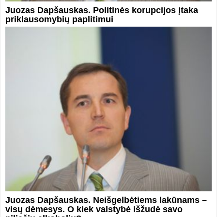
Juozas Dapšauskas. Politinės korupcijos įtaka
priklausomybių paplitimui
Juozas Dapšauskas. Neišgelbėtiems lakūnams –
visų dėmesys. O kiek valstybė išžudė savo