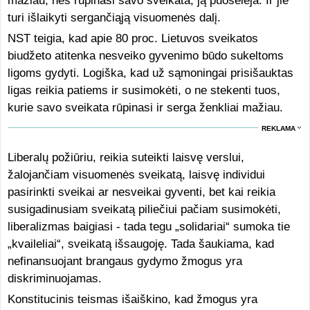
mažiau, nes rūpinasi savo sveikata, ją puoselėja. Ir jie
turi išlaikyti sergančiąją visuomenės dalį.
NST teigia, kad apie 80 proc. Lietuvos sveikatos
biudžeto atitenka nesveiko gyvenimo būdo sukeltoms
ligoms gydyti. Logiška, kad už sąmoningai prisišauktas
ligas reikia patiems ir susimokėti, o ne stekenti tuos,
kurie savo sveikata rūpinasi ir serga ženkliai mažiau.
REKLAMA
Liberalų požiūriu, reikia suteikti laisvę verslui,
žalojančiam visuomenės sveikatą, laisvę individui
pasirinkti sveikai ar nesveikai gyventi, bet kai reikia
susigadinusiam sveikatą piliečiui pačiam susimokėti,
liberalizmas baigiasi - tada tegu „solidariai“ sumoka tie
„kvaileliai“, sveikatą išsaugoję. Tada šaukiama, kad
nefinansuojant brangaus gydymo žmogus yra
diskriminuojamas.
Konstitucinis teismas išaiškino, kad žmogus yra