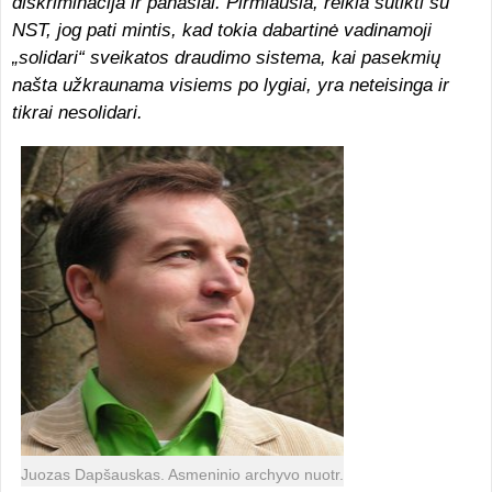
diskriminacija ir panašiai. Pirmiausia, reikia sutikti su
NST, jog pati mintis, kad tokia dabartinė vadinamoji
„solidari“ sveikatos draudimo sistema, kai pasekmių
našta užkraunama visiems po lygiai, yra neteisinga ir
tikrai nesolidari.
Juozas Dapšauskas. Asmeninio archyvo nuotr.