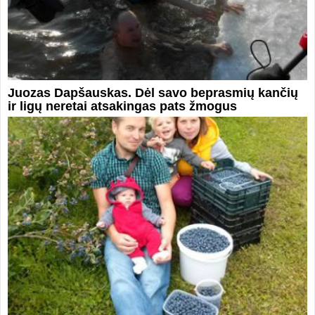
Juozas Dapšauskas. Dėl savo beprasmių kančių
ir ligų neretai atsakingas pats žmogus