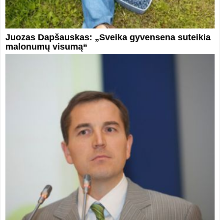
Juozas Dapšauskas: „Sveika gyvensena suteikia
malonumų visumą“