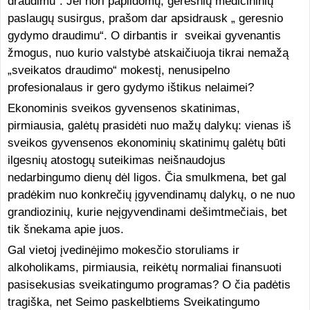
draudimu“. Jei nori papildomų, geresnių medicininių
paslaugų susirgus, prašom dar apsidrausk „ geresnio
gydymo draudimu“. O dirbantis ir sveikai gyvenantis
žmogus, nuo kurio valstybė atskaičiuoja tikrai nemažą
„sveikatos draudimo“ mokestį, nenusipelno
profesionalaus ir gero gydymo ištikus nelaimei?
Ekonominis sveikos gyvensenos skatinimas,
pirmiausia, galėtų prasidėti nuo mažų dalykų: vienas iš
sveikos gyvensenos ekonominių skatinimų galėtų būti
ilgesnių atostogų suteikimas neišnaudojus
nedarbingumo dienų dėl ligos. Čia smulkmena, bet gal
pradėkim nuo konkrečių įgyvendinamų dalykų, o ne nuo
grandiozinių, kurie neįgyvendinami dešimtmečiais, bet
tik šnekama apie juos.
Gal vietoj įvedinėjimo mokesčio storuliams ir
alkoholikams, pirmiausia, reikėtų normaliai finansuoti
pasisekusias sveikatingumo programas? O čia padėtis
tragiška, net Seimo paskelbtiems Sveikatingumo