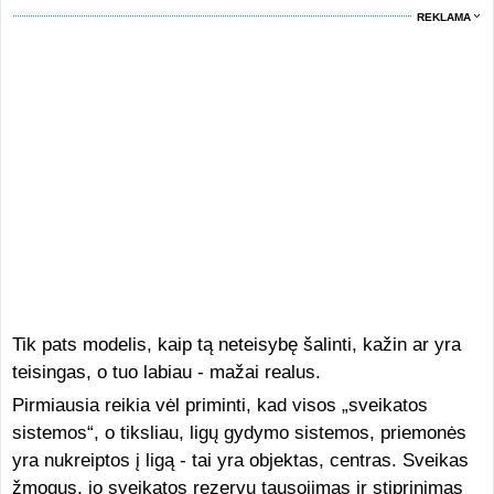
REKLAMA
Tik pats modelis, kaip tą neteisybę šalinti, kažin ar yra
teisingas, o tuo labiau - mažai realus.
Pirmiausia reikia vėl priminti, kad visos „sveikatos
sistemos“, o tiksliau, ligų gydymo sistemos, priemonės
yra nukreiptos į ligą - tai yra objektas, centras. Sveikas
žmogus, jo sveikatos rezervų tausojimas ir stiprinimas