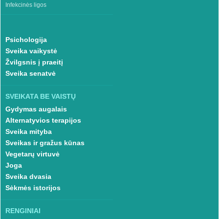
Infekcinės ligos
Psichologija
Sveika vaikystė
Žvilgsnis į praeitį
Sveika senatvė
SVEIKATA BE VAISTŲ
Gydymas augalais
Alternatyvios terapijos
Sveika mityba
Sveikas ir gražus kūnas
Vegetarų virtuvė
Joga
Sveika dvasia
Sėkmės istorijos
RENGINIAI