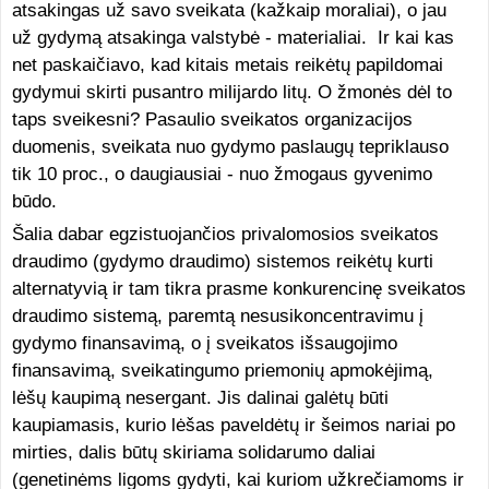
atsakingas už savo sveikata (kažkaip moraliai), o jau
už gydymą atsakinga valstybė - materialiai. Ir kai kas
net paskaičiavo, kad kitais metais reikėtų papildomai
gydymui skirti pusantro milijardo litų. O žmonės dėl to
taps sveikesni? Pasaulio sveikatos organizacijos
duomenis, sveikata nuo gydymo paslaugų tepriklauso
tik 10 proc., o daugiausiai - nuo žmogaus gyvenimo
būdo.
Šalia dabar egzistuojančios privalomosios sveikatos
draudimo (gydymo draudimo) sistemos reikėtų kurti
alternatyvią ir tam tikra prasme konkurencinę sveikatos
draudimo sistemą, paremtą nesusikoncentravimu į
gydymo finansavimą, o į sveikatos išsaugojimo
finansavimą, sveikatingumo priemonių apmokėjimą,
lėšų kaupimą nesergant. Jis dalinai galėtų būti
kaupiamasis, kurio lėšas paveldėtų ir šeimos nariai po
mirties, dalis būtų skiriama solidarumo daliai
(genetinėms ligoms gydyti, kai kuriom užkrečiamoms ir