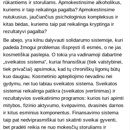
rūkantiems ir storuliams. Apmokestinsime alkoholikus,
kuriems ir taip reikalinga pagalba? Apmokestinsime
nutukusius, jaučiančius psichologinius kompleksus ir
kitas bėdas, kuriems taip pat reikalinga kryptinga ir
rezultatyvi pagalba?
Be abejo, yra kilnu dalyvauti solidarumo sistemoje, kuri
padeda žmogui problemas išspręsti iš esmės, o ne jas
kosmetiškai paslepia. O tokia yra vadinamoji dabartinė
„sveikatos sistema“, kuriai finansiškai (tiek valstybinei,
tiek privačiai) apsimoka, kad tų chroniškų ligonių būtų
kuo daugiau. Kosmetinio aptepliojimo nevadinu nei
gydymu, nei tuo labiau sveikatos sistema. Sveikatos
sistemai reikalinga patikra (sveikatos įvertinimas) ir
rezultatyvios sveikatinimo programos: kurios turi apimti
mitybos, fizinio aktyvumo, kvėpavimo, dvasinės darnos
ir kitus esminius komponentus. Finansavimo sistema
taip pat nedviprasmiškai turi skatinti sveikai gyventi,
bet pradėti reikia ne nuo mokesčių storuliams ir