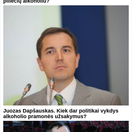
piliečių alkoholiu?
Juozas Dapšauskas. Kiek dar politikai vykdys
alkoholio pramonės užsakymus?