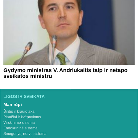
Gydymo ministras V. Andriukaitis taip ir netapo
sveikatos ministru
LIGOS IR SVEIKATA
Man rūpi
Širdis ir kraujotaka
Plaučiai ir kvėpavimas
Virškinimo sistema
Endokrininė sistema
Smegenys, nervų sistema