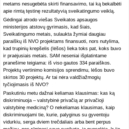
metams nesugebėta skirti finansavimo, tai ką bekalbėti
apie rimtą tęstinę rezultatyvią sveikatingumo veiklą.
Gėdingai atrodo viešas Sveikatos apsaugos
ministerijos atstovų gyrimasis, kad šiais,
Sveikatingumo metais, sulaukta žymiai daugiau
paraiškų iš NVO projektams finansuoti, nors nutylima,
kad trupinių krepšelis (lėšos) lieka toks pat, koks buvo
ir praėjusiais metais. SAM neseniai išplatintame
pranešime teigiama: iš viso gautos 334 paraiškos.
Projektų vertinimo komisijos sprendimu, lėšos buvo
skirtos 30 projektų. Ar tai nėra valdžiažmogių
tyčiojimasis iš NVO?
Paskutiniu metu dažnai keliamas klausimas: kas ką
diskriminuoja – valstybinė privačią ar privačioji
valstybinę mediciną? O nekeliamas klausimas, kaip
diskriminuojami tie, kurie, palyginus su gyventoju
vidurkiu, serga dviem trečdaliais arba bent perpus