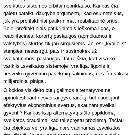
sveikatos sistemos orbitai nepriklauso. Kai kas čia
galėtų pateikti daugybę argumentų, kad esu neteisus,
juk yra profilaktiniai patikrinimai, reabilitacinė sritis.
Beje, profilaktiniais patikrinimais ieškoma ligos, o
reabilitacinės, kurortų paslaugos (apmokamos ir
valstybės) skirtos tik jau sirgusiems. Jei esi „kvailelis“,
stengiesi nesusirgti, pats ir susimokėk už
sveikatinimosi paslaugas. Tai reiškia, kad visa ko
variklis „sveikatos sistemoje“ yra liga, ligonis ir
nesveiko gyvenimo pasekmių šalinimas, nes čia sukasi
milijardiniai pinigai.
O kokios vis dėlto būtų galimos alternatyvos ne
apmokestinant nesveikai gyvenančių, bet naudojant
efektyvius ekonominius svertus, skatinant sveikai
gyventi? Kai kas kaip alternatyvą siūlo papildomą
sveikatos draudimą, kad tai spręstų problemą. Tačiau
čia objektas vėl yra liga, nors vadinamas „sveikatos