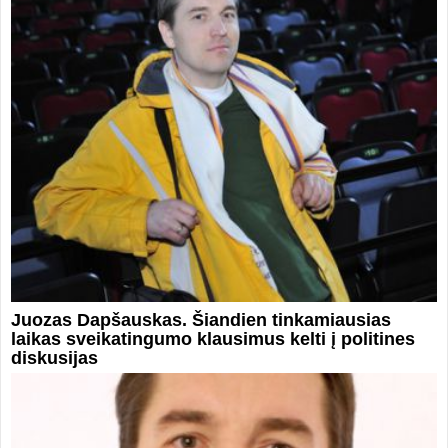
Juozas Dapšauskas. Šiandien tinkamiausias
laikas sveikatingumo klausimus kelti į politines
diskusijas