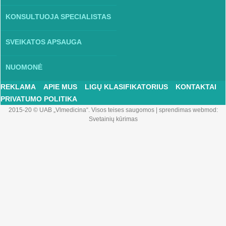
KONSULTUOJA SPECIALISTAS
SVEIKATOS APSAUGA
NUOMONĖ
REKLAMA
APIE MUS
LIGŲ KLASIFIKATORIUS
KONTAKTAI
PRIVATUMO POLITIKA
2015-20 © UAB „Vlmedicina“. Visos teises saugomos
|
sprendimas webmod:
Svetainių kūrimas