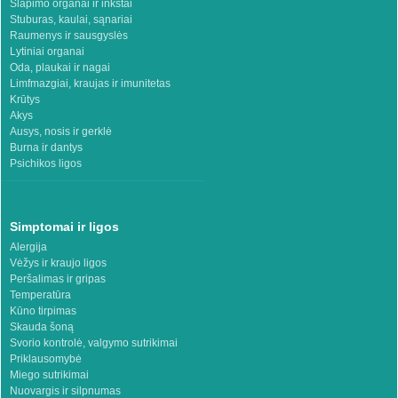
Šlapimo organai ir inkstai
Stuburas, kaulai, sąnariai
Raumenys ir sausgyslės
Lytiniai organai
Oda, plaukai ir nagai
Limfmazgiai, kraujas ir imunitetas
Krūtys
Akys
Ausys, nosis ir gerklė
Burna ir dantys
Psichikos ligos
Simptomai ir ligos
Alergija
Vėžys ir kraujo ligos
Peršalimas ir gripas
Temperatūra
Kūno tirpimas
Skauda šoną
Svorio kontrolė, valgymo sutrikimai
Priklausomybė
Miego sutrikimai
Nuovargis ir silpnumas